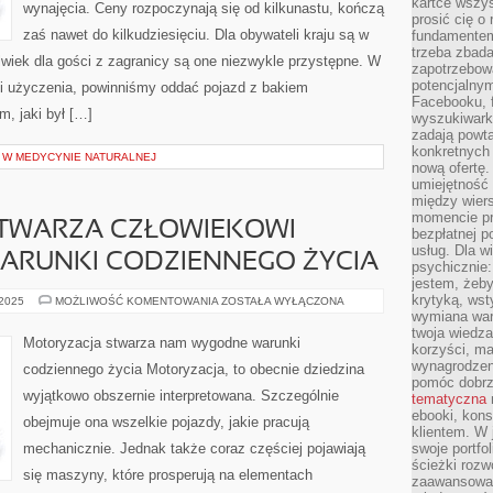
kartce wszys
wynajęcia. Ceny rozpoczynają się od kilkunastu, kończą
prosić cię o
zaś nawet do kilkudziesięciu. Dla obywateli kraju są w
fundamentem
trzeba zbada
wiek dla gości z zagranicy są one niezwykle przystępne. W
zapotrzebowa
potencjalnym
i użyczenia, powinniśmy oddać pojazd z bakiem
Facebooku, f
m, jaki był […]
wyszukiwarka
zadają powta
konkretnych 
Y W MEDYCYNIE NATURALNEJ
nową ofertę.
umiejętność 
między wier
momencie pr
TWARZA CZŁOWIEKOWI
bezpłatnej p
usług. Dla w
RUNKI CODZIENNEGO ŻYCIA
psychicznie:
jestem, żeby
krytyką, wst
MOTORYZACJA
 2025
MOŻLIWOŚĆ KOMENTOWANIA
ZOSTAŁA WYŁĄCZONA
STWARZA
wymiana wart
CZŁOWIEKOWI
twoja wiedz
KOMFORTOWE
Motoryzacja stwarza nam wygodne warunki
korzyści, ma
WARUNKI
CODZIENNEGO
wynagrodzen
codziennego życia Motoryzacja, to obecnie dziedzina
ŻYCIA
pomóc dobr
wyjątkowo obszernie interpretowana. Szczególnie
tematyczna
ebooki, kons
obejmuje ona wszelkie pojazdy, jakie pracują
klientem. W
mechanicznie. Jednak także coraz częściej pojawiają
swoje portfo
ścieżki rozw
się maszyny, które prosperują na elementach
zaawansowan