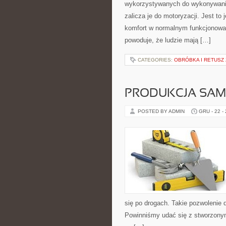
wykorzystywanych do wykonywania
zalicza je do motoryzacji. Jest to
komfort w normalnym funkcjonowan
powoduje, że ludzie mają […]
CATEGORIES:
OBRÓBKA I RETUSZ
PRODUKCJA SA
POSTED BY ADMIN
GRU - 22 -
się po drogach. Takie pozwolenie d
Powinniśmy udać się z stworzony