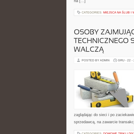
na […]
CATEGORIES:
MIEJSCA NA ŚLUB I
OSOBY ZAJMUJĄ
TECHNICZNEGO 
WALCZĄ
POSTED BY ADMIN
GRU - 22 -
zaglądając do sieci i po zaciekawi
sprzedawcą, na zawarcie transakcji
CATEGORIES:
DOMOWE TRIKI I DIY