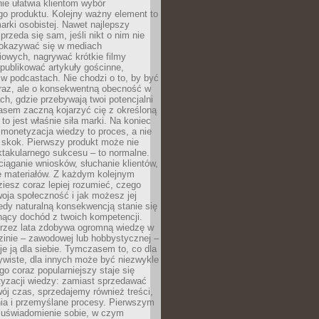
ie ułatwia klientom wybór
o produktu. Kolejny ważny element to
rki osobistej. Nawet najlepszy
przeda się sam, jeśli nikt o nim nie
pokazywać się w mediach
owych, nagrywać krótkie filmy
publikować artykuły gościnne,
w podcastach. Nie chodzi o to, by być
raz, ale o konsekwentną obecność w
ch, gdzie przebywają twoi potencjalni
zasem zaczną kojarzyć cię z określoną
 to jest właśnie siła marki. Na koniec
 monetyzacja wiedzy to proces, a nie
 skok. Pierwszy produkt może nie
ktakularnego sukcesu – to normalne.
ciąganie wniosków, słuchanie klientów,
e materiałów. Z każdym kolejnym
iesz coraz lepiej rozumieć, czego
woja społeczność i jak możesz jej
dy naturalną konsekwencją stanie się
snący dochód z twoich kompetencji.
 przez lata zdobywa ogromną wiedzę w
dzinie – zawodowej lub hobbystycznej –
e ją dla siebie. Tymczasem to, co dla
ywiste, dla innych może być niezwykle
go coraz popularniejszy staje się
yzacji wiedzy: zamiast sprzedawać
ój czas, sprzedajemy również treści,
ia i przemyślane procesy. Pierwszym
t uświadomienie sobie, w czym