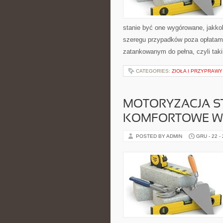
stanie być one wygórowane, jakkol
szeregu przypadków poza opłatam
zatankowanym do pełna, czyli taki
CATEGORIES:
ZIOŁA I PRZYPRAW
MOTORYZACJA S
KOMFORTOWE WA
POSTED BY ADMIN
GRU - 22 -