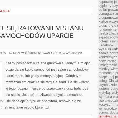
naprawdę jes
dyplomy czy 
od lat prow
 WESELE
pomagasz zn
programować,
kartce wszys
prosić cię o
CE SIĘ RATOWANIEM STANU
fundamentem
trzeba zbada
SAMOCHODÓW UPARCIE
zapotrzebowa
potencjalnym
Facebooku, f
wyszukiwarka
zadają powta
OSOBY
 2025
MOŻLIWOŚĆ KOMENTOWANIA
ZOSTAŁA WYŁĄCZONA
ZAJMUJĄCE
konkretnych 
SIĘ
nową ofertę.
RATOWANIEM
Każdy posiadacz auta zna gruntownie Jednym z miejsc,
STANU
umiejętność 
TECHNICZNEGO
między wier
gdzie da się kupić samochód jest salon samochodowy
SAMOCHODÓW
momencie pr
UPARCIE
danej marki, lub grupy motoryzacyjnej. Odrębnym
WALCZĄ
bezpłatnej p
usług. Dla w
rozwiązaniem okazuje się targ z autami. Da się wybrać
psychicznie:
w tego rodzaju miejsce oc przewoźnika oraz trafić coś
jestem, żeby
krytyką, wst
dla siebie. Jest też możliwość nabycia samochodu
wymiana wart
twoja wiedz
eniu się daną opcją typu oc spedytora, umówić się ze
korzyści, ma
. Istnieją takie osoby, które […]
wynagrodzen
pomóc dobr
tematyczna