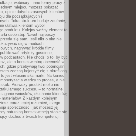
ultacje, webinary i inne formy pracy z
 jednym miejscu możesz pokazać
lio, opinie dotychczasowych klientów,
oju dla początkujących i
ych. Taka struktura buduje zaufanie,
ie ułatwia klientom wybór
o produktu. Kolejny ważny element to
rki osobistej. Nawet najlepszy
przeda się sam, jeśli nikt o nim nie
pokazywać się w mediach
owych, nagrywać krótkie filmy
publikować artykuły gościnne,
w podcastach. Nie chodzi o to, by być
raz, ale o konsekwentną obecność w
ch, gdzie przebywają twoi potencjalni
zasem zaczną kojarzyć cię z określoną
 to jest właśnie siła marki. Na koniec
 monetyzacja wiedzy to proces, a nie
 skok. Pierwszy produkt może nie
ktakularnego sukcesu – to normalne.
ciąganie wniosków, słuchanie klientów,
e materiałów. Z każdym kolejnym
iesz coraz lepiej rozumieć, czego
woja społeczność i jak możesz jej
dy naturalną konsekwencją stanie się
snący dochód z twoich kompetencji.