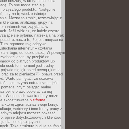
tkie obszary, w których inni lubią
 radę. To one mogą stać się
 przyszłego produktu. Następnie
ć, czy na tę wiedzę istnieje
nie. Można to zrobić, rozmawiając z
i klientami, analizując grupy na
ora internetowe, zapytania w
ch. Jeśli widzisz, że ludzie często
rzające się pytania, narzekają na brak
porad, oznacza to, że jest miejsce na
 Tutaj ogromną rolę odgrywa
„słuchania internetu” – czytania
szami tego, co ludzie piszą. W pewnym
zychodzi czas, by przejść od
omocy do płatnych produktów lub
ielu osób ten moment jest trudny
 pojawia się lęk przed oceną („kim ja
 brać za to pieniądze?”), obawa przed
yd. Warto pamiętać, że uczciwa
ości jest czymś naturalnym – jeśli
a pomaga innym osiągać realne
sz pełne prawo pobierać za nią
ie. W uporządkowaniu oferty może
ze skonstruowana
platforma
na której zgromadzisz swoje kursy,
ultacje, webinary i inne formy pracy z
 jednym miejscu możesz pokazać
lio, opinie dotychczasowych klientów,
oju dla początkujących i
ych. Taka struktura buduje zaufanie,