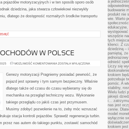
a jednocześn
 pojazdów motoryzacyjnych i w ten sposób sporo osób
odpowiednieg
 jednak dziedzina, jaka stwarza człowiekowi niezwykły
budowanie ma
produkt nie s
iu, dlatego że dostępność rozmaitych środków transportu
wie. Warto 
społeczności
edukacyjne, 
występować 
 ZDJĘĆ
wszędzie na
tych miejsca
klienci. Z c
dziedziną – i
MOCHODÓW W POLSCE
pamiętaj, że
jednorazowy
odnieść spe
PRODUKCJA
 2025
MOŻLIWOŚĆ KOMENTOWANIA
ZOSTAŁA WYŁĄCZONA
Liczy się wy
SAMOCHODÓW
W
doskonaleni
POLSCE
Genezy motoryzacji Pragniemy posiadać pewność, że
krokiem będz
potrzebuje t
pojazd jest sprawny i tym samym bezpieczny. Właśnie
pomóc. A wte
stabilny, ro
dlatego także od czasu do czasu wybieramy się do
Wielu ludzi
mechanika na przegląd techniczny wozu. Wykonanie
jakiejś dzie
i… zatrzymuj
takiego przeglądu co jakiś czas jest przymusem.
nas jest ocz
Musimy zdobyć pozwolenie na to, żeby móc wzruszać
cenne. Dlate
model monet
rukuje stacja kontroli pojazdów. Sprawdź regeneracja turbin.
wyłącznie sw
doświadczen
m przez nas autem do takiego punktu, zostawić samochód
krokiem jes