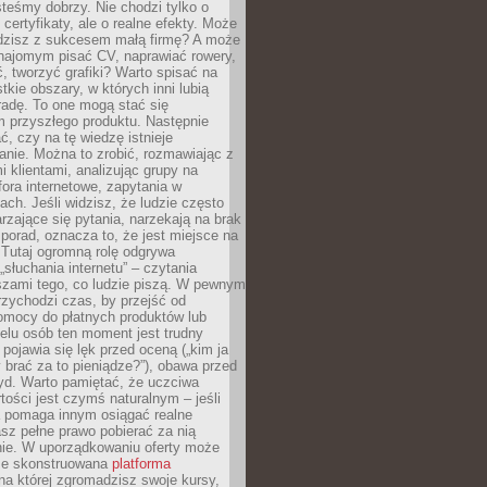
teśmy dobrzy. Nie chodzi tylko o
certyfikaty, ale o realne efekty. Może
adzisz z sukcesem małą firmę? A może
ajomym pisać CV, naprawiać rowery,
 tworzyć grafiki? Warto spisać na
tkie obszary, w których inni lubią
 radę. To one mogą stać się
 przyszłego produktu. Następnie
ć, czy na tę wiedzę istnieje
nie. Można to zrobić, rozmawiając z
i klientami, analizując grupy na
ora internetowe, zapytania w
ch. Jeśli widzisz, że ludzie często
rzające się pytania, narzekają na brak
porad, oznacza to, że jest miejsce na
 Tutaj ogromną rolę odgrywa
„słuchania internetu” – czytania
szami tego, co ludzie piszą. W pewnym
zychodzi czas, by przejść od
omocy do płatnych produktów lub
ielu osób ten moment jest trudny
 pojawia się lęk przed oceną („kim ja
 brać za to pieniądze?”), obawa przed
yd. Warto pamiętać, że uczciwa
ości jest czymś naturalnym – jeśli
a pomaga innym osiągać realne
sz pełne prawo pobierać za nią
ie. W uporządkowaniu oferty może
ze skonstruowana
platforma
na której zgromadzisz swoje kursy,