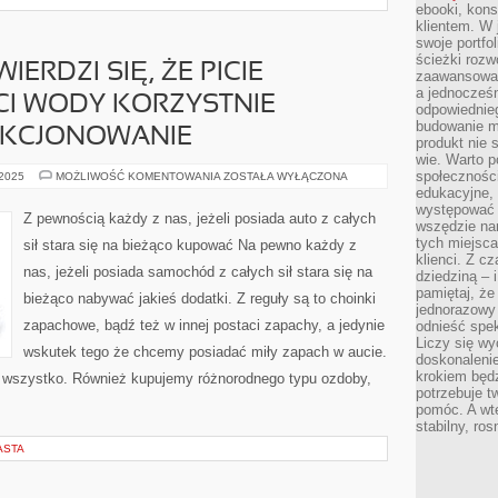
ebooki, kons
klientem. W
swoje portfo
ścieżki rozw
ERDZI SIĘ, ŻE PICIE
zaawansowan
a jednocześn
CI WODY KORZYSTNIE
odpowiednieg
budowanie ma
NKCJONOWANIE
produkt nie s
wie. Warto 
społeczności
UNIWERSALNIE
 2025
MOŻLIWOŚĆ KOMENTOWANIA
ZOSTAŁA WYŁĄCZONA
TWIERDZI
edukacyjne, 
SIĘ,
występować 
ŻE
Z pewnością każdy z nas, jeżeli posiada auto z całych
PICIE
wszędzie na
OBSZERNEJ
tych miejsca
sił stara się na bieżąco kupować Na pewno każdy z
ILOŚCI
klienci. Z c
WODY
nas, jeżeli posiada samochód z całych sił stara się na
KORZYSTNIE
dziedziną – i
WPŁYWA
pamiętaj, że
bieżąco nabywać jakieś dodatki. Z reguły są to choinki
NA
jednorazowy
FUNKCJONOWANIE
zapachowe, bądź też w innej postaci zapachy, a jedynie
odnieść spe
Liczy się wy
wskutek tego że chcemy posiadać miły zapach w aucie.
doskonaleni
krokiem będz
e wszystko. Również kupujemy różnorodnego typu ozdoby,
potrzebuje t
pomóc. A wte
stabilny, ro
ASTA