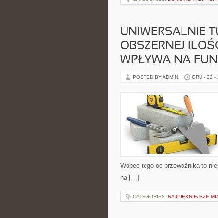
UNIWERSALNIE TWI
OBSZERNEJ ILOŚ
WPŁYWA NA FU
POSTED BY ADMIN
GRU - 22 -
Wobec tego oc przewoźnika to ni
na […]
CATEGORIES:
NAJPIĘKNIEJSZE MI