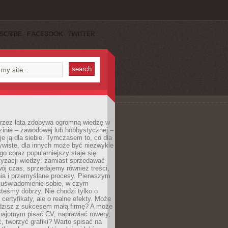
SCRIBE
FACEBOOK
TWITTER
 przez lata zdobywa ogromną wiedzę w
dzinie – zawodowej lub hobbystycznej –
e ją dla siebie. Tymczasem to, co dla
ywiste, dla innych może być niezwykle
go coraz popularniejszy staje się
yzacji wiedzy: zamiast sprzedawać
ój czas, sprzedajemy również treści,
ia i przemyślane procesy. Pierwszym
t uświadomienie sobie, w czym
teśmy dobrzy. Nie chodzi tylko o
certyfikaty, ale o realne efekty. Może
adzisz z sukcesem małą firmę? A może
ajomym pisać CV, naprawiać rowery,
 tworzyć grafiki? Warto spisać na