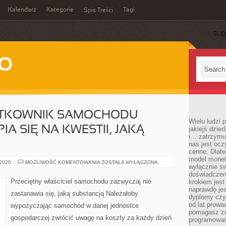
Kalendarz
Kategorie
Tagi
Spis Treści
SUB
WO
YTKOWNIK SAMOCHODU
Wielu ludzi
IA SIĘ NA KWESTII, JAKĄ
jakiejś dzie
i… zatrzymuj
nas jest ocz
cenne. Dlate
model monet
PRZECIĘTNY
 2025
MOŻLIWOŚĆ KOMENTOWANIA
ZOSTAŁA WYŁĄCZONA
wyłącznie sw
UŻYTKOWNIK
SAMOCHODU
doświadczen
ZWYKLE
Przeciętny właściciel samochodu zazwyczaj nie
krokiem jes
NIE
naprawdę jes
SKUPIA
zastanawia się, jaką substancją Należałoby
SIĘ
dyplomy czy 
NA
od lat prow
wypożyczając samochód w danej jednostce
KWESTII,
pomagasz zn
JAKĄ
gospodarczej zwrócić uwagę na koszty za każdy dzień
SUBSTANCJĄ
programować,