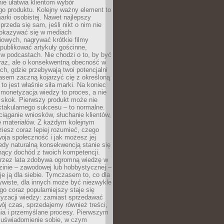
ie ułatwia klientom wybór
o produktu. Kolejny ważny element to
rki osobistej. Nawet najlepszy
przeda się sam, jeśli nikt o nim nie
pokazywać się w mediach
owych, nagrywać krótkie filmy
publikować artykuły gościnne,
w podcastach. Nie chodzi o to, by być
raz, ale o konsekwentną obecność w
ch, gdzie przebywają twoi potencjalni
zasem zaczną kojarzyć cię z określoną
 to jest właśnie siła marki. Na koniec
 monetyzacja wiedzy to proces, a nie
 skok. Pierwszy produkt może nie
ktakularnego sukcesu – to normalne.
ciąganie wniosków, słuchanie klientów,
e materiałów. Z każdym kolejnym
iesz coraz lepiej rozumieć, czego
woja społeczność i jak możesz jej
dy naturalną konsekwencją stanie się
snący dochód z twoich kompetencji.
 przez lata zdobywa ogromną wiedzę w
dzinie – zawodowej lub hobbystycznej –
e ją dla siebie. Tymczasem to, co dla
ywiste, dla innych może być niezwykle
go coraz popularniejszy staje się
yzacji wiedzy: zamiast sprzedawać
ój czas, sprzedajemy również treści,
ia i przemyślane procesy. Pierwszym
t uświadomienie sobie, w czym