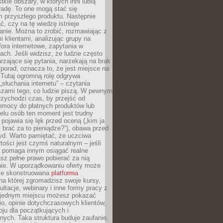
tkie obszary, w których inni lubią
 radę. To one mogą stać się
 przyszłego produktu. Następnie
ć, czy na tę wiedzę istnieje
nie. Można to zrobić, rozmawiając z
i klientami, analizując grupy na
ora internetowe, zapytania w
ch. Jeśli widzisz, że ludzie często
rzające się pytania, narzekają na brak
porad, oznacza to, że jest miejsce na
 Tutaj ogromną rolę odgrywa
„słuchania internetu” – czytania
szami tego, co ludzie piszą. W pewnym
zychodzi czas, by przejść od
omocy do płatnych produktów lub
ielu osób ten moment jest trudny
 pojawia się lęk przed oceną („kim ja
 brać za to pieniądze?”), obawa przed
yd. Warto pamiętać, że uczciwa
ości jest czymś naturalnym – jeśli
a pomaga innym osiągać realne
sz pełne prawo pobierać za nią
ie. W uporządkowaniu oferty może
ze skonstruowana
platforma
na której zgromadzisz swoje kursy,
ultacje, webinary i inne formy pracy z
 jednym miejscu możesz pokazać
lio, opinie dotychczasowych klientów,
oju dla początkujących i
ych. Taka struktura buduje zaufanie,