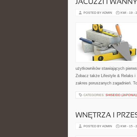
JACUZZI I WANN
POSTED BY ADMIN
KWI - 19 - 
użytkowników stawiających pierws
Zobacz także Lifestyle & Relaks i
zakres poruszanych zagadnień. To 
CATEGORIES:
SHISEIDO (JAPONIA)
WNĘTRZA I PRZE
POSTED BY ADMIN
KWI - 15 - 