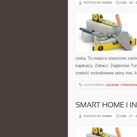
POSTED BY ADMIN
KWI - 28 - 
rzeką. To miejsce stworzone zaró
kajakarzy. Zobacz: Żeglarstwo Tu
znaleźć rozbudowane opisy tras, 
CATEGORIES:
LEASING I FINANSO
SMART HOME I I
POSTED BY ADMIN
KWI - 27 - 