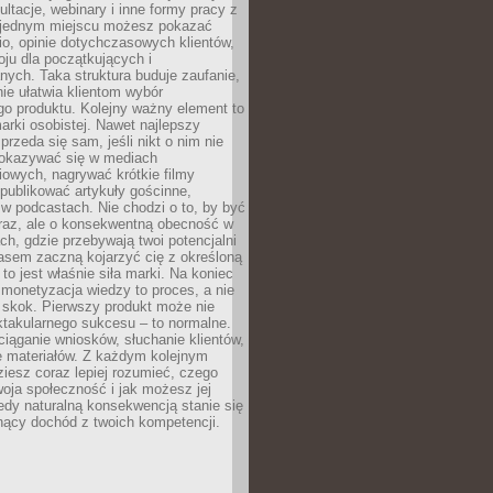
ultacje, webinary i inne formy pracy z
 jednym miejscu możesz pokazać
lio, opinie dotychczasowych klientów,
oju dla początkujących i
ych. Taka struktura buduje zaufanie,
ie ułatwia klientom wybór
o produktu. Kolejny ważny element to
rki osobistej. Nawet najlepszy
przeda się sam, jeśli nikt o nim nie
pokazywać się w mediach
owych, nagrywać krótkie filmy
publikować artykuły gościnne,
w podcastach. Nie chodzi o to, by być
raz, ale o konsekwentną obecność w
ch, gdzie przebywają twoi potencjalni
zasem zaczną kojarzyć cię z określoną
 to jest właśnie siła marki. Na koniec
 monetyzacja wiedzy to proces, a nie
 skok. Pierwszy produkt może nie
ktakularnego sukcesu – to normalne.
ciąganie wniosków, słuchanie klientów,
e materiałów. Z każdym kolejnym
iesz coraz lepiej rozumieć, czego
woja społeczność i jak możesz jej
dy naturalną konsekwencją stanie się
snący dochód z twoich kompetencji.