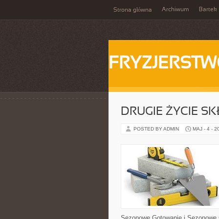
Archiwum
Bartek
Strona główna
FRYZJERST
DRUGIE ŻYCIE S
POSTED BY ADMIN
MAJ - 4 - 2
Sezonowe Gotowanie i Sezonowe G