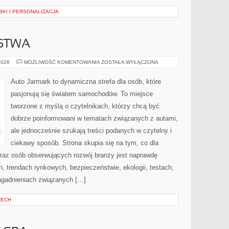
BKI I PERSONALIZACJA
RSTWA
FUZJE
2026
MOŻLIWOŚĆ KOMENTOWANIA
ZOSTAŁA WYŁĄCZONA
I
PARTNERSTWA
Auto Jarmark to dynamiczna strefa dla osób, które
pasjonują się światem samochodów. To miejsce
tworzone z myślą o czytelnikach, którzy chcą być
dobrze poinformowani w tematach związanych z autami,
ale jednocześnie szukają treści podanych w czytelny i
ciekawy sposób. Strona skupia się na tym, co dla
oraz osób obserwujących rozwój branży jest naprawdę
h, trendach rynkowych, bezpieczeństwie, ekologii, testach,
agadnieniach związanych […]
ZECH