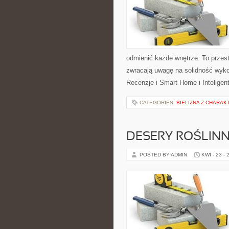
odmienić każde wnętrze. To przest
zwracają uwagę na solidność wyko
Recenzje i Smart Home i Inteligen
CATEGORIES:
BIELIZNA Z CHARA
DESERY ROŚLIN
POSTED BY ADMIN
KWI - 23 - 