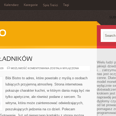
Kalendarz
Kategorie
Tagi
Spis Treści
SUB
WO
KŁADNIKÓW
Wielu ludzi
jakiejś dzie
DRUGIE
026
MOŻLIWOŚĆ KOMENTOWANIA
ZOSTAŁA WYŁĄCZONA
i… zatrzymuj
ŻYCIE
nas jest ocz
SKŁADNIKÓW
cenne. Dlate
Bibi Bistro to adres, które powstało z myślą o osobach
model monet
lubiących przyjemną atmosferę. Strona internetowa
wyłącznie sw
doświadczen
pokazuje charakter kuchni, w którym dania mają być nie
krokiem jes
tylko apetyczne, ale również podane z sercem. To
naprawdę jes
dyplomy czy 
witryna, która może zainteresować odwiedzających,
od lat prow
pomagasz zn
poszukujących jedzenia na co dzień. Polecam
programować,
otowanie. Już od pierwszego kontaktu z stroną można