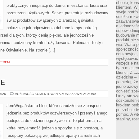
ebooki, kons
praktycznych inspiracji do domu, mieszkania, biura oraz
klientem. W
swoje portfo
przestrzeni użytkowych. Serwis prezentuje rozbudowany
ścieżki rozw
świat produktów związanych z aranżacją światła,
zaawansowan
a jednocześn
pokazując jak odpowiednio dobrane lampy potrafią
odpowiednieg
rzeń dla tych, którzy cenią piękno, ale jednocześnie
budowanie ma
produkt nie s
nania i codzienny komfort użytkowania. Polecam: Testy i
wie. Warto 
społeczności
tne Oświetlenie. Na stronie […]
edukacyjne, 
występować 
KTEREM
wszędzie na
tych miejsca
klienci. Z c
dziedziną – i
pamiętaj, że
NE
jednorazowy
odnieść spe
DESERY
2026
MOŻLIWOŚĆ KOMENTOWANIA
ZOSTAŁA WYŁĄCZONA
Liczy się wy
ROŚLINNE
doskonaleni
krokiem będz
JemWegańsko to blog, które narodziło się z pasji do
potrzebuje t
jedzenia bez produktów odzwierzęcych i przemyślanego
pomóc. A wte
stabilny, ro
podejścia do codziennego żywienia. To platforma, na
której przyjemność jedzenia spotyka się z prostotą, a
receptury pokazują, że jadłospis oparty na roślinach