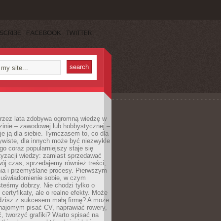
SCRIBE
FACEBOOK
TWITTER
 przez lata zdobywa ogromną wiedzę w
dzinie – zawodowej lub hobbystycznej –
e ją dla siebie. Tymczasem to, co dla
ywiste, dla innych może być niezwykle
go coraz popularniejszy staje się
yzacji wiedzy: zamiast sprzedawać
ój czas, sprzedajemy również treści,
ia i przemyślane procesy. Pierwszym
t uświadomienie sobie, w czym
teśmy dobrzy. Nie chodzi tylko o
certyfikaty, ale o realne efekty. Może
adzisz z sukcesem małą firmę? A może
ajomym pisać CV, naprawiać rowery,
 tworzyć grafiki? Warto spisać na