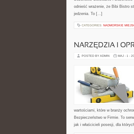
odnieść wrażenie, że Bibi Bistro 
jedzenia. To […]
CATEGORIES:
NADMORSKIE MIEJS
NARZĘDZIA I O
POSTED BY ADMIN
MAJ - 1 - 2
wartościami, które w branży ochr
Bezpieczeństwo w Firmie. To serw
jak i właścicieli posesji, dla który