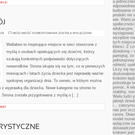
a jednocześn
GELD
odpowiednieg
budowanie ma
produkt nie s
wie. Warto 
ÓJ
społeczności
edukacyjne, 
występować 
ZABAWA
026
MOŻLIWOŚĆ KOMENTOWANIA
ZOSTAŁA WYŁĄCZONA
I
wszędzie na
ROZWÓJ
tych miejsca
Wallaboo to inspirujące miejsce w sieci stworzone z
klienci. Z c
dziedziną – i
myślą o osobach opiekujących się dziećmi, którzy
pamiętaj, że
szukają konkretnych podpowiedzi dotyczących
jednorazowy
odnieść spe
noworodków. Strona skupia się na tym, co w pierwszych
Liczy się wy
miesiącach i latach życia dziecka jest naprawdę ważne:
doskonaleni
krokiem będz
spokojnej organizacji dnia. To serwis, w którym można
potrzebuje t
pomóc. A wte
z wyprawką dla dziecka. Nowe kategorie na stronie to:
stabilny, ro
t. Strona została przygotowana z myślą o […]
Wielu ludzi
jakiejś dzie
i… zatrzymuj
WIAT
nas jest ocz
cenne. Dlate
model monet
wyłącznie sw
RYSTYCZNE
doświadczen
krokiem jes