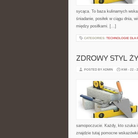
sycąca. To baza kulinarnych wska
śniadanie, posiłek w ciągu dnia, 
między posiłkami. […]
CATEGORIES:
TECHNOLOGIE DLA 
ZDROWY STYL ŻY
POSTED BY ADMIN
KWI - 22 - 
samopoczucie. Każdy, kto szuka insp
znajdzie tutaj pomocne wskazówki