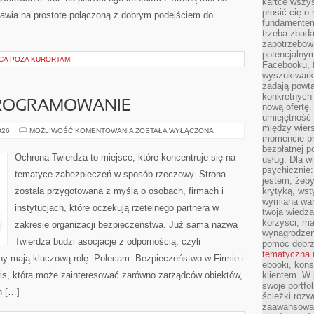
kartce wszys
prosić cię o
stawia na prostotę połączoną z dobrym podejściem do
fundamentem
trzeba zbada
zapotrzebowa
potencjalnym
CA POZA KURORTAMI
Facebooku, f
wyszukiwarka
zadają powta
konkretnych 
PROGRAMOWANIE
nową ofertę.
umiejętność 
między wier
NARZĘDZIA
026
MOŻLIWOŚĆ KOMENTOWANIA
ZOSTAŁA WYŁĄCZONA
momencie pr
I
OPROGRAMOWANIE
bezpłatnej p
Ochrona Twierdza to miejsce, które koncentruje się na
usług. Dla w
psychicznie:
tematyce zabezpieczeń w sposób rzeczowy. Strona
jestem, żeby
została przygotowana z myślą o osobach, firmach i
krytyką, wst
wymiana wart
instytucjach, które oczekują rzetelnego partnera w
twoja wiedz
korzyści, ma
zakresie organizacji bezpieczeństwa. Już sama nazwa
wynagrodzen
Twierdza budzi asocjacje z odpornością, czyli
pomóc dobr
tematyczna
ony mają kluczową rolę. Polecam: Bezpieczeństwo w Firmie i
ebooki, kons
is, która może zainteresować zarówno zarządców obiektów,
klientem. W
swoje portfo
ch […]
ścieżki rozw
zaawansowan