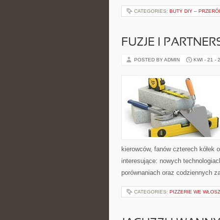
CATEGORIES:
BUTY DIY – PRZERÓ
FUZJE I PARTNE
POSTED BY ADMIN
KWI - 21 - 
kierowców, fanów czterech kółek 
interesujące: nowych technologiac
porównaniach oraz codziennych z
CATEGORIES:
PIZZERIE WE WŁOS