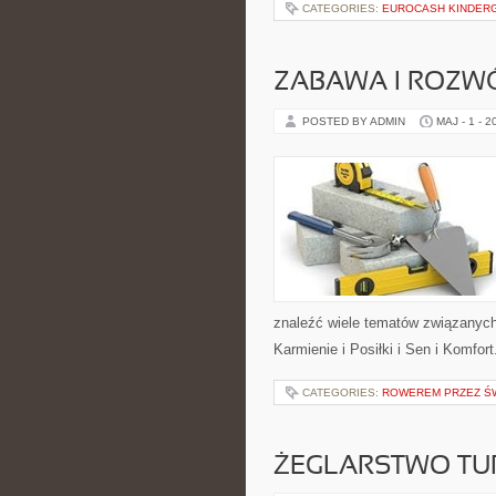
CATEGORIES:
EUROCASH KINDER
ZABAWA I ROZW
POSTED BY ADMIN
MAJ - 1 - 2
znaleźć wiele tematów związanych 
Karmienie i Posiłki i Sen i Komfor
CATEGORIES:
ROWEREM PRZEZ Ś
ŻEGLARSTWO TU