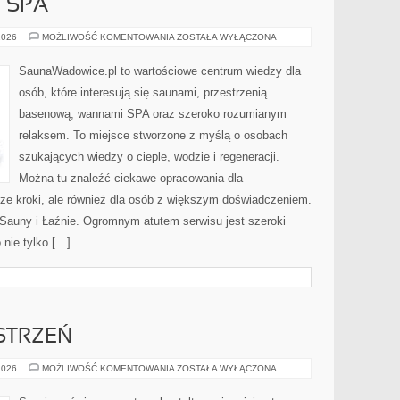
Y SPA
JACUZZI
2026
MOŻLIWOŚĆ KOMENTOWANIA
ZOSTAŁA WYŁĄCZONA
I
WANNY
SPA
SaunaWadowice.pl to wartościowe centrum wiedzy dla
osób, które interesują się saunami, przestrzenią
basenową, wannami SPA oraz szeroko rozumianym
relaksem. To miejsce stworzone z myślą o osobach
szukających wiedzy o cieple, wodzie i regeneracji.
Można tu znaleźć ciekawe opracowania dla
ze kroki, ale również dla osób z większym doświadczeniem.
 Sauny i Łaźnie. Ogromnym atutem serwisu jest szeroki
nie tylko […]
STRZEŃ
WNĘTRZA
2026
MOŻLIWOŚĆ KOMENTOWANIA
ZOSTAŁA WYŁĄCZONA
I
PRZESTRZEŃ