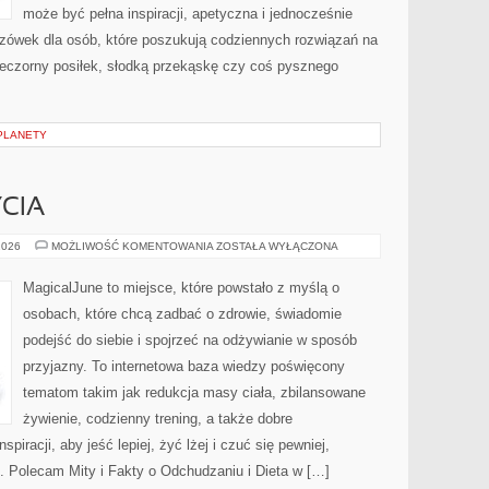
może być pełna inspiracji, apetyczna i jednocześnie
zówek dla osób, które poszukują codziennych rozwiązań na
wieczorny posiłek, słodką przekąskę czy coś pysznego
PLANETY
CIA
ZDROWY
2026
MOŻLIWOŚĆ KOMENTOWANIA
ZOSTAŁA WYŁĄCZONA
STYL
ŻYCIA
MagicalJune to miejsce, które powstało z myślą o
osobach, które chcą zadbać o zdrowie, świadomie
podejść do siebie i spojrzeć na odżywianie w sposób
przyjazny. To internetowa baza wiedzy poświęcony
tematom takim jak redukcja masy ciała, zbilansowane
żywienie, codzienny trening, a także dobre
iracji, aby jeść lepiej, żyć lżej i czuć się pewniej,
. Polecam Mity i Fakty o Odchudzaniu i Dieta w […]