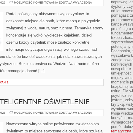
naprawdę jes
ŻEGLARSTWO
2026
MOŻLIWOŚĆ KOMENTOWANIA
ZOSTAŁA WYŁĄCZONA
TURYSTYCZNE
dyplomy czy 
od lat prow
Portal poświęcony aktywnemu wypoczynkowi to
pomagasz zn
programować,
doskonałe miejsce dla osób, które marzą o przygodzie
kartce wszys
związanej z wodą, naturą oraz ruchem. Tematyka strony
prosić cię o
fundamentem
koncentruje się wokół wycieczek kajakiem, dzięki
trzeba zbada
zapotrzebowa
czemu każdy czytelnik może znaleźć konkretne
potencjalnym
informacje dotyczące organizacji wolnego czasu nad
Facebooku, f
wyszukiwarka
wno dla osób bez doświadczenia, jak i dla zaawansowanych
zadają powta
rystyczne i Bezpieczeństwo na Wodzie. Na stronie można
konkretnych 
nową ofertę.
które pomagają dobrać […]
umiejętność 
między wier
momencie pr
WANIE
bezpłatnej p
usług. Dla w
psychicznie:
jestem, żeby
NTELIGENTNE OŚWIETLENIE
krytyką, wst
wymiana wart
SMART
2026
MOŻLIWOŚĆ KOMENTOWANIA
ZOSTAŁA WYŁĄCZONA
twoja wiedz
HOME
korzyści, ma
I
wynagrodzen
INTELIGENTNE
Nowoczesna witryna online poświęcona rozwiązaniom
OŚWIETLENIE
pomóc dobr
świetlnym to miejsce stworzone dla osób, które szukają
tematyczna