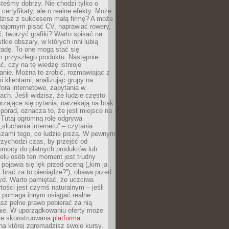
teśmy dobrzy. Nie chodzi tylko o
certyfikaty, ale o realne efekty. Może
adzisz z sukcesem małą firmę? A może
ajomym pisać CV, naprawiać rowery,
 tworzyć grafiki? Warto spisać na
tkie obszary, w których inni lubią
 radę. To one mogą stać się
 przyszłego produktu. Następnie
ć, czy na tę wiedzę istnieje
nie. Można to zrobić, rozmawiając z
i klientami, analizując grupy na
ora internetowe, zapytania w
ch. Jeśli widzisz, że ludzie często
rzające się pytania, narzekają na brak
porad, oznacza to, że jest miejsce na
 Tutaj ogromną rolę odgrywa
„słuchania internetu” – czytania
szami tego, co ludzie piszą. W pewnym
zychodzi czas, by przejść od
omocy do płatnych produktów lub
ielu osób ten moment jest trudny
 pojawia się lęk przed oceną („kim ja
 brać za to pieniądze?”), obawa przed
yd. Warto pamiętać, że uczciwa
ości jest czymś naturalnym – jeśli
a pomaga innym osiągać realne
sz pełne prawo pobierać za nią
ie. W uporządkowaniu oferty może
ze skonstruowana
platforma
na której zgromadzisz swoje kursy,