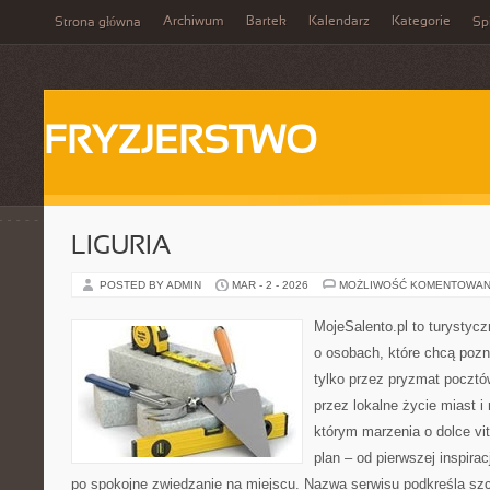
Archiwum
Bartek
Kalendarz
Kategorie
Strona główna
Spi
FRYZJERSTWO
LIGURIA
POSTED BY ADMIN
MAR - 2 - 2026
MOŻLIWOŚĆ KOMENTOWAN
MojeSalento.pl to turystyc
o osobach, które chcą poz
tylko przez pryzmat pocztó
przez lokalne życie miast i
którym marzenia o dolce vit
plan – od pierwszej inspirac
po spokojne zwiedzanie na miejscu. Nazwa serwisu podkreśla szc