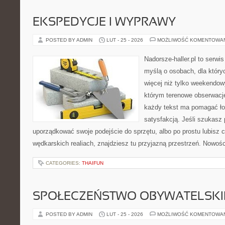
EKSPEDYCJE I WYPRAWY
POSTED BY ADMIN
LUT - 25 - 2026
MOŻLIWOŚĆ KOMENTOWA
Nadorsze-haller.pl to serwi
myślą o osobach, dla któr
więcej niż tylko weekendo
którym terenowe obserwacje
każdy tekst ma pomagać łow
satysfakcją. Jeśli szukasz
uporządkować swoje podejście do sprzętu, albo po prostu lubisz c
wędkarskich realiach, znajdziesz tu przyjazną przestrzeń. Nowości
CATEGORIES:
THAIFUN
SPOŁECZEŃSTWO OBYWATELSKI
POSTED BY ADMIN
LUT - 25 - 2026
MOŻLIWOŚĆ KOMENTOWA