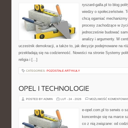
ryszard-galla.pl to blog pol
wiedzy o społeczeństwie. To
chcą ogarniać mechanizmy p
procesy zachodzące w życi
jednocześnie budować samo
analizy i argumenty. W cen
uczestnik demokracji, a także to, jak decyzje podejmowane na r
przekładają się na codzienność. Nowości na stronie Systemy polit
religia i […]
CATEGORIES:
POZOSTAŁE ARTYKUŁY
OPEL I TECHNOLOGIE
POSTED BY ADMIN
LUT - 24 - 2026
MOŻLIWOŚĆ KOMENTOWA
e-opel.com.pl to serwis o 
koncentruje się na marce 
co z nią związane: od codzi