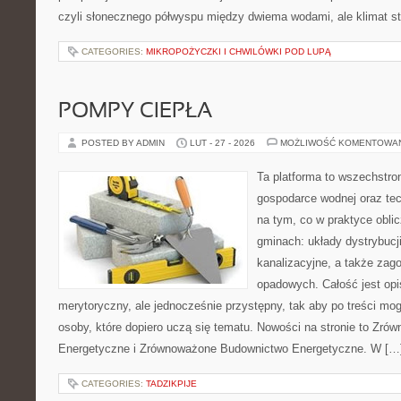
czyli słonecznego półwyspu między dwiema wodami, ale klimat s
CATEGORIES:
MIKROPOŻYCZKI I CHWILÓWKI POD LUPĄ
POMPY CIEPŁA
POSTED BY ADMIN
LUT - 27 - 2026
MOŻLIWOŚĆ KOMENTOWA
Ta platforma to wszechstro
gospodarce wodnej oraz tech
na tym, co w praktyce oblic
gminach: układy dystrybucj
kanalizacyjne, a także za
opadowych. Całość jest op
merytoryczny, ale jednocześnie przystępny, tak aby po treści mogl
osoby, które dopiero uczą się tematu. Nowości na stronie to Zr
Energetyczne i Zrównoważone Budownictwo Energetyczne. W […
CATEGORIES:
TADZIKPIJE