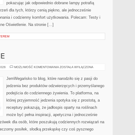
pokazując jak odpowiednio dobrane lampy potrafią
rzeń dla tych, którzy cenią piękno, ale jednocześnie
nania i codzienny komfort użytkowania. Polecam: Testy i
tne Oświetlenie. Na stronie […]
KTEREM
NE
DESERY
2026
MOŻLIWOŚĆ KOMENTOWANIA
ZOSTAŁA WYŁĄCZONA
ROŚLINNE
JemWegańsko to blog, które narodziło się z pasji do
jedzenia bez produktów odzwierzęcych i przemyślanego
podejścia do codziennego żywienia. To platforma, na
której przyjemność jedzenia spotyka się z prostotą, a
receptury pokazują, że jadłospis oparty na roślinach
może być pełna inspiracji, apetyczna i jednocześnie
zówek dla osób, które poszukują codziennych rozwiązań na
wieczorny posiłek, słodką przekąskę czy coś pysznego