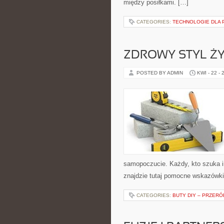
między posiłkami. […]
CATEGORIES:
TECHNOLOGIE DLA 
ZDROWY STYL ŻY
POSTED BY ADMIN
KWI - 22 - 
samopoczucie. Każdy, kto szuka insp
znajdzie tutaj pomocne wskazówki
CATEGORIES:
BUTY DIY – PRZERÓ