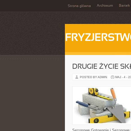
Archiwum
Bartek
Strona główna
FRYZJERST
DRUGIE ŻYCIE S
POSTED BY ADMIN
MAJ - 4 - 2
Sezonowe Gotowanie i Sezonowe G