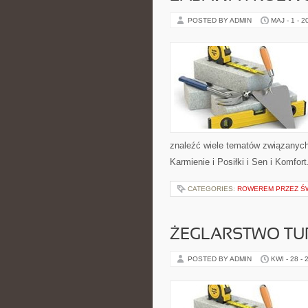
POSTED BY ADMIN
MAJ - 1 - 2
znaleźć wiele tematów związanych 
Karmienie i Posiłki i Sen i Komfor
CATEGORIES:
ROWEREM PRZEZ Ś
ŻEGLARSTWO TU
POSTED BY ADMIN
KWI - 28 - 