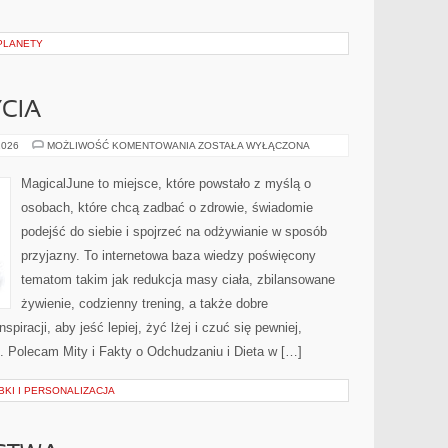
PLANETY
CIA
ZDROWY
2026
MOŻLIWOŚĆ KOMENTOWANIA
ZOSTAŁA WYŁĄCZONA
STYL
ŻYCIA
MagicalJune to miejsce, które powstało z myślą o
osobach, które chcą zadbać o zdrowie, świadomie
podejść do siebie i spojrzeć na odżywianie w sposób
przyjazny. To internetowa baza wiedzy poświęcony
tematom takim jak redukcja masy ciała, zbilansowane
żywienie, codzienny trening, a także dobre
iracji, aby jeść lepiej, żyć lżej i czuć się pewniej,
. Polecam Mity i Fakty o Odchudzaniu i Dieta w […]
BKI I PERSONALIZACJA