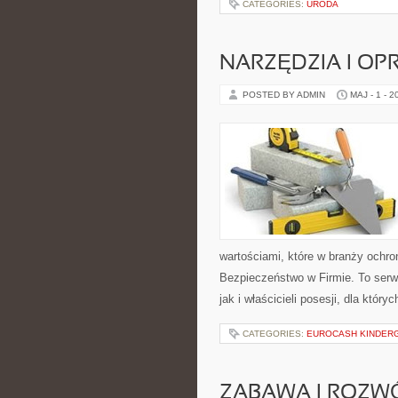
CATEGORIES:
URODA
NARZĘDZIA I O
POSTED BY ADMIN
MAJ - 1 - 2
wartościami, które w branży ochr
Bezpieczeństwo w Firmie. To serw
jak i właścicieli posesji, dla który
CATEGORIES:
EUROCASH KINDER
ZABAWA I ROZW