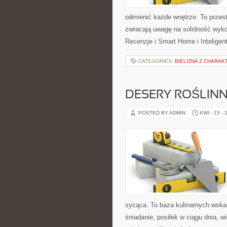
odmienić każde wnętrze. To przest
zwracają uwagę na solidność wyko
Recenzje i Smart Home i Inteligen
CATEGORIES:
BIELIZNA Z CHARA
DESERY ROŚLIN
POSTED BY ADMIN
KWI - 23 - 
sycąca. To baza kulinarnych wska
śniadanie, posiłek w ciągu dnia, 