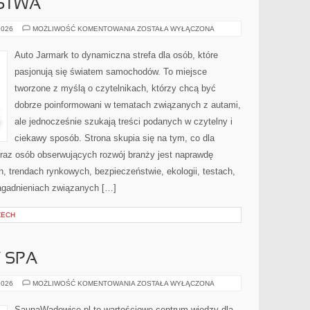
RSTWA
FUZJE
2026
MOŻLIWOŚĆ KOMENTOWANIA
ZOSTAŁA WYŁĄCZONA
I
PARTNERSTWA
Auto Jarmark to dynamiczna strefa dla osób, które
pasjonują się światem samochodów. To miejsce
tworzone z myślą o czytelnikach, którzy chcą być
dobrze poinformowani w tematach związanych z autami,
ale jednocześnie szukają treści podanych w czytelny i
ciekawy sposób. Strona skupia się na tym, co dla
oraz osób obserwujących rozwój branży jest naprawdę
h, trendach rynkowych, bezpieczeństwie, ekologii, testach,
agadnieniach związanych […]
ZECH
Y SPA
JACUZZI
2026
MOŻLIWOŚĆ KOMENTOWANIA
ZOSTAŁA WYŁĄCZONA
I
WANNY
SPA
SaunaWadowice.pl to wartościowe centrum wiedzy dla