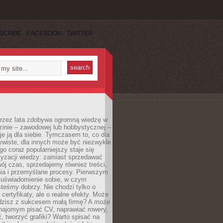
SCRIBE
FACEBOOK
TWITTER
 przez lata zdobywa ogromną wiedzę w
dzinie – zawodowej lub hobbystycznej –
e ją dla siebie. Tymczasem to, co dla
ywiste, dla innych może być niezwykle
go coraz popularniejszy staje się
yzacji wiedzy: zamiast sprzedawać
ój czas, sprzedajemy również treści,
ia i przemyślane procesy. Pierwszym
t uświadomienie sobie, w czym
teśmy dobrzy. Nie chodzi tylko o
certyfikaty, ale o realne efekty. Może
adzisz z sukcesem małą firmę? A może
ajomym pisać CV, naprawiać rowery,
 tworzyć grafiki? Warto spisać na