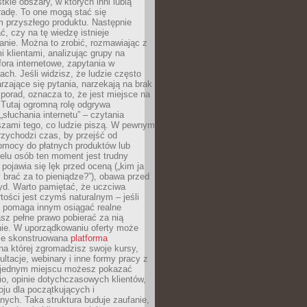
tkie obszary, w których inni lubią
 radę. To one mogą stać się
 przyszłego produktu. Następnie
ć, czy na tę wiedzę istnieje
nie. Można to zrobić, rozmawiając z
i klientami, analizując grupy na
ora internetowe, zapytania w
ch. Jeśli widzisz, że ludzie często
rzające się pytania, narzekają na brak
porad, oznacza to, że jest miejsce na
 Tutaj ogromną rolę odgrywa
„słuchania internetu” – czytania
szami tego, co ludzie piszą. W pewnym
zychodzi czas, by przejść od
omocy do płatnych produktów lub
ielu osób ten moment jest trudny
 pojawia się lęk przed oceną („kim ja
 brać za to pieniądze?”), obawa przed
yd. Warto pamiętać, że uczciwa
ości jest czymś naturalnym – jeśli
a pomaga innym osiągać realne
sz pełne prawo pobierać za nią
ie. W uporządkowaniu oferty może
ze skonstruowana
platforma
na której zgromadzisz swoje kursy,
ultacje, webinary i inne formy pracy z
 jednym miejscu możesz pokazać
lio, opinie dotychczasowych klientów,
oju dla początkujących i
ych. Taka struktura buduje zaufanie,