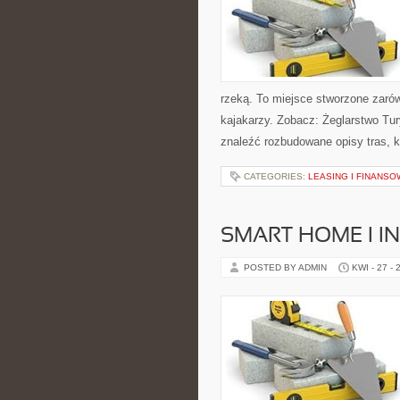
rzeką. To miejsce stworzone zaró
kajakarzy. Zobacz: Żeglarstwo Tu
znaleźć rozbudowane opisy tras, 
CATEGORIES:
LEASING I FINANSO
SMART HOME I I
POSTED BY ADMIN
KWI - 27 - 