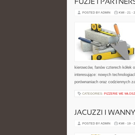
FUZJE I PARTNE
POSTED BY ADMIN
KWI - 21 - 
kierowców, fanów czterech kółek 
interesujące: nowych technologiac
porównaniach oraz codziennych z
CATEGORIES:
PIZZERIE WE WŁOS
JACUZZI I WANN
POSTED BY ADMIN
KWI - 19 - 