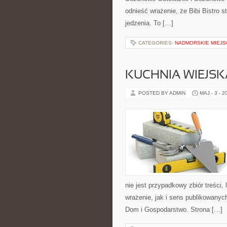
odnieść wrażenie, że Bibi Bistro 
jedzenia. To […]
CATEGORIES:
NADMORSKIE MIEJS
KUCHNIA WIEJSK
POSTED BY ADMIN
MAJ - 3 - 2
nie jest przypadkowy zbiór treści,
wrażenie, jak i sens publikowanyc
Dom i Gospodarstwo. Strona […]