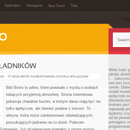
Kalendarz
Kategorie
Tagi
Spis Treści
SUB
WO
KŁADNIKÓW
Wielu ludzi
jakiejś dzie
DRUGIE
026
MOŻLIWOŚĆ KOMENTOWANIA
ZOSTAŁA WYŁĄCZONA
i… zatrzymuj
ŻYCIE
nas jest ocz
SKŁADNIKÓW
cenne. Dlate
Bibi Bistro to adres, które powstało z myślą o osobach
model monet
lubiących przyjemną atmosferę. Strona internetowa
wyłącznie sw
doświadczen
pokazuje charakter kuchni, w którym dania mają być nie
krokiem jes
tylko apetyczne, ale również podane z sercem. To
naprawdę jes
dyplomy czy 
witryna, która może zainteresować odwiedzających,
od lat prow
pomagasz zn
poszukujących jedzenia na co dzień. Polecam
programować,
otowanie. Już od pierwszego kontaktu z stroną można