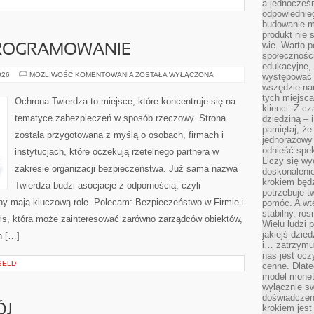
a jednocześn
odpowiednieg
budowanie ma
produkt nie s
wie. Warto 
PROGRAMOWANIE
społeczności
edukacyjne, 
NARZĘDZIA
026
MOŻLIWOŚĆ KOMENTOWANIA
ZOSTAŁA WYŁĄCZONA
występować 
I
wszędzie na
OPROGRAMOWANIE
tych miejsca
Ochrona Twierdza to miejsce, które koncentruje się na
klienci. Z c
tematyce zabezpieczeń w sposób rzeczowy. Strona
dziedziną – i
pamiętaj, że
została przygotowana z myślą o osobach, firmach i
jednorazowy
odnieść spe
instytucjach, które oczekują rzetelnego partnera w
Liczy się wy
zakresie organizacji bezpieczeństwa. Już sama nazwa
doskonaleni
krokiem będz
Twierdza budzi asocjacje z odpornością, czyli
potrzebuje t
ony mają kluczową rolę. Polecam: Bezpieczeństwo w Firmie i
pomóc. A wte
stabilny, ro
is, która może zainteresować zarówno zarządców obiektów,
Wielu ludzi
jakiejś dzie
ch […]
i… zatrzymuj
nas jest ocz
GELD
cenne. Dlate
model monet
wyłącznie sw
doświadczen
ÓJ
krokiem jes