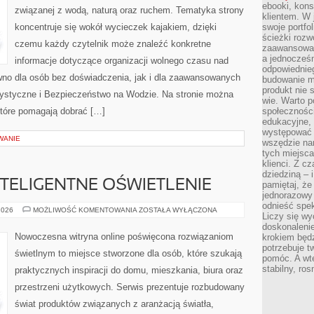
ebooki, kons
związanej z wodą, naturą oraz ruchem. Tematyka strony
klientem. W
koncentruje się wokół wycieczek kajakiem, dzięki
swoje portfo
ścieżki rozw
czemu każdy czytelnik może znaleźć konkretne
zaawansowan
a jednocześn
informacje dotyczące organizacji wolnego czasu nad
odpowiednieg
wno dla osób bez doświadczenia, jak i dla zaawansowanych
budowanie ma
produkt nie s
rystyczne i Bezpieczeństwo na Wodzie. Na stronie można
wie. Warto 
które pomagają dobrać […]
społeczności
edukacyjne, 
występować 
WANIE
wszędzie na
tych miejsca
klienci. Z c
dziedziną – i
NTELIGENTNE OŚWIETLENIE
pamiętaj, że
jednorazowy
odnieść spe
SMART
2026
MOŻLIWOŚĆ KOMENTOWANIA
ZOSTAŁA WYŁĄCZONA
Liczy się wy
HOME
I
doskonaleni
INTELIGENTNE
Nowoczesna witryna online poświęcona rozwiązaniom
krokiem będz
OŚWIETLENIE
potrzebuje t
świetlnym to miejsce stworzone dla osób, które szukają
pomóc. A wte
stabilny, ro
praktycznych inspiracji do domu, mieszkania, biura oraz
przestrzeni użytkowych. Serwis prezentuje rozbudowany
świat produktów związanych z aranżacją światła,