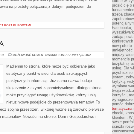
kartce wszys
prosić cię o
stawia na prostotę połączoną z dobrym podejściem do
fundamentem
trzeba zbada
zapotrzebowa
potencjalnym
CA POZA KURORTAMI
Facebooku, f
wyszukiwarka
zadają powta
konkretnych 
A
nową ofertę.
umiejętność 
między wier
KUCHNIA
026
MOŻLIWOŚĆ KOMENTOWANIA
ZOSTAŁA WYŁĄCZONA
WIEJSKA
momencie pr
bezpłatnej p
Madlennn to strona, które może być odbierane jako
usług. Dla w
psychicznie:
estetyczny punkt w sieci dla osób szukających
jestem, żeby
praktycznych informacji. Już sama nazwa buduje
krytyką, wst
wymiana wart
skojarzenie z czymś zapamiętywalnym, dlatego strona
twoja wiedz
może przyciągać uwagę użytkowników, którzy lubią
korzyści, ma
wynagrodzen
nietuzinkowe podejście do prezentowania tematów. To
pomóc dobr
tematyczna
 lecz spójna przestrzeń, w której ważne są zarówno pierwsze
ebooki, kons
h materiałów. Nowości na stronie: Dom i Gospodarstwo i
klientem. W
swoje portfo
ścieżki rozw
zaawansowan