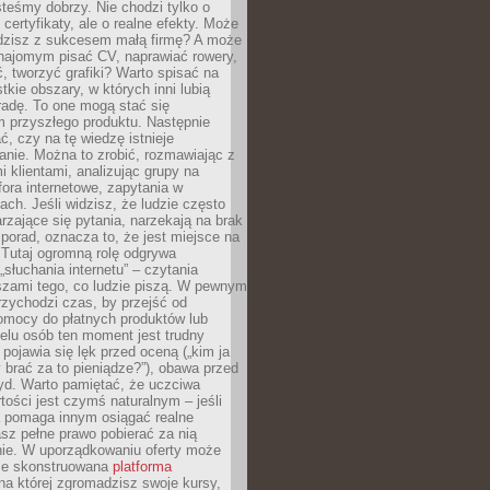
teśmy dobrzy. Nie chodzi tylko o
certyfikaty, ale o realne efekty. Może
adzisz z sukcesem małą firmę? A może
ajomym pisać CV, naprawiać rowery,
 tworzyć grafiki? Warto spisać na
tkie obszary, w których inni lubią
 radę. To one mogą stać się
 przyszłego produktu. Następnie
ć, czy na tę wiedzę istnieje
nie. Można to zrobić, rozmawiając z
i klientami, analizując grupy na
ora internetowe, zapytania w
ch. Jeśli widzisz, że ludzie często
rzające się pytania, narzekają na brak
porad, oznacza to, że jest miejsce na
 Tutaj ogromną rolę odgrywa
„słuchania internetu” – czytania
szami tego, co ludzie piszą. W pewnym
zychodzi czas, by przejść od
omocy do płatnych produktów lub
ielu osób ten moment jest trudny
 pojawia się lęk przed oceną („kim ja
 brać za to pieniądze?”), obawa przed
yd. Warto pamiętać, że uczciwa
ości jest czymś naturalnym – jeśli
a pomaga innym osiągać realne
sz pełne prawo pobierać za nią
ie. W uporządkowaniu oferty może
ze skonstruowana
platforma
na której zgromadzisz swoje kursy,