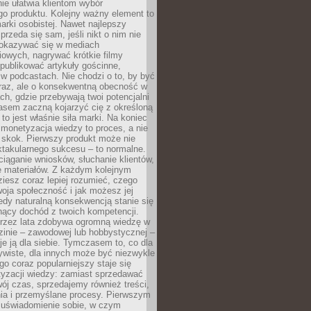
ie ułatwia klientom wybór
o produktu. Kolejny ważny element to
rki osobistej. Nawet najlepszy
przeda się sam, jeśli nikt o nim nie
pokazywać się w mediach
owych, nagrywać krótkie filmy
publikować artykuły gościnne,
w podcastach. Nie chodzi o to, by być
raz, ale o konsekwentną obecność w
ch, gdzie przebywają twoi potencjalni
zasem zaczną kojarzyć cię z określoną
 to jest właśnie siła marki. Na koniec
 monetyzacja wiedzy to proces, a nie
 skok. Pierwszy produkt może nie
ktakularnego sukcesu – to normalne.
ciąganie wniosków, słuchanie klientów,
e materiałów. Z każdym kolejnym
iesz coraz lepiej rozumieć, czego
woja społeczność i jak możesz jej
dy naturalną konsekwencją stanie się
snący dochód z twoich kompetencji.
 przez lata zdobywa ogromną wiedzę w
dzinie – zawodowej lub hobbystycznej –
e ją dla siebie. Tymczasem to, co dla
ywiste, dla innych może być niezwykle
go coraz popularniejszy staje się
yzacji wiedzy: zamiast sprzedawać
ój czas, sprzedajemy również treści,
ia i przemyślane procesy. Pierwszym
t uświadomienie sobie, w czym