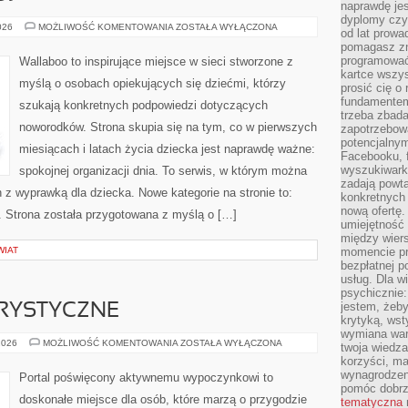
naprawdę jes
dyplomy czy 
ZABAWA
026
MOŻLIWOŚĆ KOMENTOWANIA
ZOSTAŁA WYŁĄCZONA
od lat prow
I
pomagasz zn
ROZWÓJ
programować,
Wallaboo to inspirujące miejsce w sieci stworzone z
kartce wszys
myślą o osobach opiekujących się dziećmi, którzy
prosić cię o
fundamentem
szukają konkretnych podpowiedzi dotyczących
trzeba zbada
noworodków. Strona skupia się na tym, co w pierwszych
zapotrzebowa
potencjalnym
miesiącach i latach życia dziecka jest naprawdę ważne:
Facebooku, f
wyszukiwarka
spokojnej organizacji dnia. To serwis, w którym można
zadają powta
z wyprawką dla dziecka. Nowe kategorie na stronie to:
konkretnych 
nową ofertę.
t. Strona została przygotowana z myślą o […]
umiejętność 
między wier
WIAT
momencie pr
bezpłatnej p
usług. Dla w
psychicznie:
jestem, żeby
RYSTYCZNE
krytyką, wst
wymiana wart
ŻEGLARSTWO
2026
MOŻLIWOŚĆ KOMENTOWANIA
ZOSTAŁA WYŁĄCZONA
twoja wiedz
TURYSTYCZNE
korzyści, ma
wynagrodzen
Portal poświęcony aktywnemu wypoczynkowi to
pomóc dobr
doskonałe miejsce dla osób, które marzą o przygodzie
tematyczna