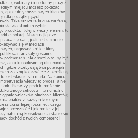
ultacje, webinary i inne formy pracy z
 jednym miejscu możesz pokazać
lio, opinie dotychczasowych klientów,
oju dla początkujących i
ych. Taka struktura buduje zaufanie,
ie ułatwia klientom wybór
o produktu. Kolejny ważny element to
rki osobistej. Nawet najlepszy
przeda się sam, jeśli nikt o nim nie
pokazywać się w mediach
owych, nagrywać krótkie filmy
publikować artykuły gościnne,
w podcastach. Nie chodzi o to, by być
raz, ale o konsekwentną obecność w
ch, gdzie przebywają twoi potencjalni
zasem zaczną kojarzyć cię z określoną
 to jest właśnie siła marki. Na koniec
 monetyzacja wiedzy to proces, a nie
 skok. Pierwszy produkt może nie
ktakularnego sukcesu – to normalne.
ciąganie wniosków, słuchanie klientów,
e materiałów. Z każdym kolejnym
iesz coraz lepiej rozumieć, czego
woja społeczność i jak możesz jej
dy naturalną konsekwencją stanie się
snący dochód z twoich kompetencji.