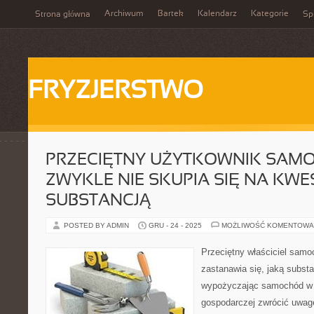
Archiwum
Bartek
Kalendarz
Kategorie
Strona główna
Spi
FRYZJERSTWO
PRZECIĘTNY UŻYTKOWNIK SAM
ZWYKLE NIE SKUPIA SIĘ NA KWES
SUBSTANCJĄ
POSTED BY ADMIN
GRU - 24 - 2025
MOŻLIWOŚĆ KOMENTOWA
Przeciętny właściciel sam
zastanawia się, jaką subst
wypożyczając samochód w 
gospodarczej zwrócić uwag