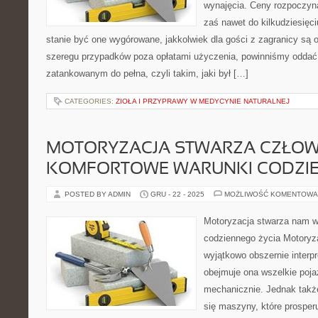
wynajęcia. Ceny rozpoczyna
zaś nawet do kilkudziesięci
stanie być one wygórowane, jakkolwiek dla gości z zagranicy są 
szeregu przypadków poza opłatami użyczenia, powinniśmy oddać
zatankowanym do pełna, czyli takim, jaki był […]
CATEGORIES:
ZIOŁA I PRZYPRAWY W MEDYCYNIE NATURALNEJ
MOTORYZACJA STWARZA CZŁOW
KOMFORTOWE WARUNKI CODZIE
POSTED BY ADMIN
GRU - 22 - 2025
MOŻLIWOŚĆ KOMENTOWA
Motoryzacja stwarza nam 
codziennego życia Motoryza
wyjątkowo obszernie interp
obejmuje ona wszelkie pojaz
mechanicznie. Jednak także
się maszyny, które prosper