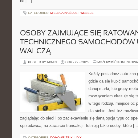
na […]
CATEGORIES:
MIEJSCA NA ŚLUB I WESELE
OSOBY ZAJMUJĄCE SIĘ RATOWA
TECHNICZNEGO SAMOCHODÓW 
WALCZĄ
POSTED BY ADMIN
GRU - 22 - 2025
MOŻLIWOŚĆ KOMENTOWA
Każdy posiadacz auta zna 
gdzie da się kupić samoch
danej marki, lub grupy mot
rozwiązaniem okazuje się t
w tego rodzaju miejsce oc p
dla siebie. Jest też możli
zaglądając do sieci i po zaciekawieniu się daną opcją typu oc sp
sprzedawcą, na zawarcie transakcji. Istnieją takie osoby, które […
CATEGORIES:
DOMOWE TRIKI I DIY