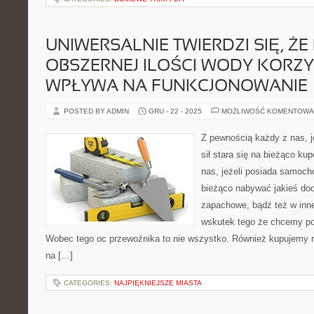
UNIWERSALNIE TWIERDZI SIĘ, ŻE 
OBSZERNEJ ILOŚCI WODY KORZY
WPŁYWA NA FUNKCJONOWANIE
POSTED BY ADMIN
GRU - 22 - 2025
MOŻLIWOŚĆ KOMENTOWA
Z pewnością każdy z nas, j
sił stara się na bieżąco k
nas, jeżeli posiada samochó
bieżąco nabywać jakieś doda
zapachowe, bądź też w inne
wskutek tego że chcemy po
Wobec tego oc przewoźnika to nie wszystko. Również kupujemy 
na […]
CATEGORIES:
NAJPIĘKNIEJSZE MIASTA