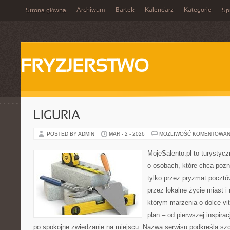
Archiwum
Bartek
Kalendarz
Kategorie
Strona główna
Spi
FRYZJERSTWO
LIGURIA
POSTED BY ADMIN
MAR - 2 - 2026
MOŻLIWOŚĆ KOMENTOWAN
MojeSalento.pl to turystyc
o osobach, które chcą poz
tylko przez pryzmat pocztó
przez lokalne życie miast i
którym marzenia o dolce vit
plan – od pierwszej inspirac
po spokojne zwiedzanie na miejscu. Nazwa serwisu podkreśla szc