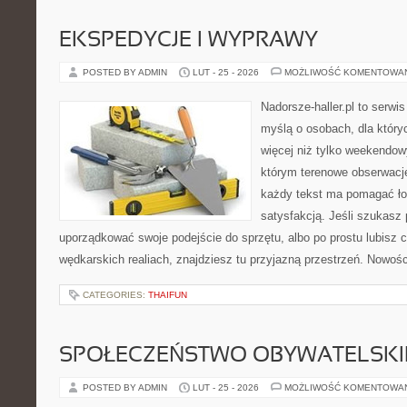
EKSPEDYCJE I WYPRAWY
POSTED BY ADMIN
LUT - 25 - 2026
MOŻLIWOŚĆ KOMENTOWA
Nadorsze-haller.pl to serwi
myślą o osobach, dla któr
więcej niż tylko weekendo
którym terenowe obserwacje
każdy tekst ma pomagać łow
satysfakcją. Jeśli szukasz
uporządkować swoje podejście do sprzętu, albo po prostu lubisz c
wędkarskich realiach, znajdziesz tu przyjazną przestrzeń. Nowości
CATEGORIES:
THAIFUN
SPOŁECZEŃSTWO OBYWATELSKI
POSTED BY ADMIN
LUT - 25 - 2026
MOŻLIWOŚĆ KOMENTOWA