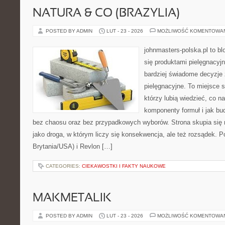
NATURA & CO (BRAZYLIA)
POSTED BY ADMIN
LUT - 23 - 2026
MOŻLIWOŚĆ KOMENTOWA
johnmasters-polska.pl to blo
się produktami pielęgnacyj
bardziej świadome decyzje
pielęgnacyjne. To miejsce 
którzy lubią wiedzieć, co na
komponenty formuł i jak bu
bez chaosu oraz bez przypadkowych wyborów. Strona skupia się n
jako droga, w którym liczy się konsekwencja, ale też rozsądek. 
Brytania/USA) i Revlon […]
CATEGORIES:
CIEKAWOSTKI I FAKTY NAUKOWE
MAKMETALIK
POSTED BY ADMIN
LUT - 23 - 2026
MOŻLIWOŚĆ KOMENTOWA