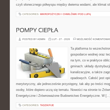
czyli słonecznego półwyspu między dwiema wodami, ale klimat s
CATEGORIES:
MIKROPOŻYCZKI I CHWILÓWKI POD LUPĄ
POMPY CIEPŁA
POSTED BY ADMIN
LUT - 27 - 2026
MOŻLIWOŚĆ KOMENTOWA
Ta platforma to wszechstro
gospodarce wodnej oraz tech
na tym, co w praktyce oblic
gminach: układy dystrybucj
kanalizacyjne, a także za
opadowych. Całość jest op
merytoryczny, ale jednocześnie przystępny, tak aby po treści mogl
osoby, które dopiero uczą się tematu. Nowości na stronie to Zr
Energetyczne i Zrównoważone Budownictwo Energetyczne. W […
CATEGORIES:
TADZIKPIJE