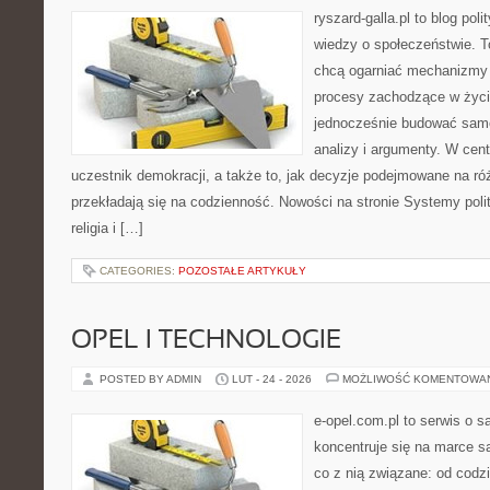
ryszard-galla.pl to blog pol
wiedzy o społeczeństwie. To
chcą ogarniać mechanizmy p
procesy zachodzące w życi
jednocześnie budować samo
analizy i argumenty. W cen
uczestnik demokracji, a także to, jak decyzje podejmowane na r
przekładają się na codzienność. Nowości na stronie Systemy polit
religia i […]
CATEGORIES:
POZOSTAŁE ARTYKUŁY
OPEL I TECHNOLOGIE
POSTED BY ADMIN
LUT - 24 - 2026
MOŻLIWOŚĆ KOMENTOWA
e-opel.com.pl to serwis o 
koncentruje się na marce 
co z nią związane: od codzi