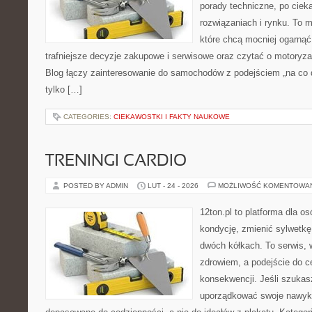
porady techniczne, po ciek
rozwiązaniach i rynku. To m
które chcą mocniej ogarną
trafniejsze decyzje zakupowe i serwisowe oraz czytać o motoryza
Blog łączy zainteresowanie do samochodów z podejściem „na co dz
tylko […]
CATEGORIES:
CIEKAWOSTKI I FAKTY NAUKOWE
TRENINGI CARDIO
POSTED BY ADMIN
LUT - 24 - 2026
MOŻLIWOŚĆ KOMENTOWA
12ton.pl to platforma dla o
kondycję, zmienić sylwetkę
dwóch kółkach. To serwis, w
zdrowiem, a podejście do ce
konsekwencji. Jeśli szukas
uporządkować swoje nawyki