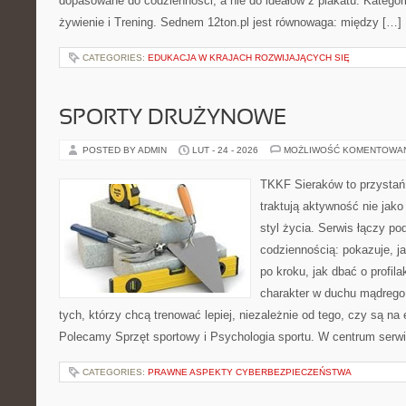
dopasowane do codzienności, a nie do ideałów z plakatu. Kategori
żywienie i Trening. Sednem 12ton.pl jest równowaga: między […]
CATEGORIES:
EDUKACJA W KRAJACH ROZWIJAJĄCYCH SIĘ
SPORTY DRUŻYNOWE
POSTED BY ADMIN
LUT - 24 - 2026
MOŻLIWOŚĆ KOMENTOWA
TKKF Sieraków to przystań i
traktują aktywność nie jako
styl życia. Serwis łączy po
codziennością: pokazuje, 
po kroku, jak dbać o profila
charakter w duchu mądrego 
tych, którzy chcą trenować lepiej, niezależnie od tego, czy są na
Polecamy Sprzęt sportowy i Psychologia sportu. W centrum serwi
CATEGORIES:
PRAWNE ASPEKTY CYBERBEZPIECZEŃSTWA