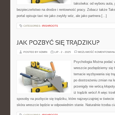
taksówka: od wyboru auta, p
bezpieczeństwo na drodze i rentowność pracy. Zobacz także Tak
portal opisuje taxi nie jako zwykły wóz, ale jako partnera […]
CATEGORIES:
IRISHROOTS
JAK POZBYĆ SIĘ TRĄDZIKU?
POSTED BY ADMIN
LIP - 2 - 2025
MOŻLIWOŚĆ KOMENTOWAN
Psychologia Można podać w
wreszcie pozbędziemy się t
temacie wyzbywania się trą
po dostrzeżeniu zmian na l
przenigdy nie wrócą kłopoty
iż trądzik wróci! A więc tr
sposoby na pozbycie się trądziku, które najzwyczajniej w świecie 
skóra wreszcie będzie w odpowiednim stanie. Naturalnie trzeba ci
CATEGORIES:
IRISHROOTS