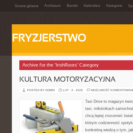
Archiwum
Bartek
Kalendarz
Kategorie
Strona główna
Spi
FRYZJERSTWO
Archive for the ‘IrishRoots’ Category
KULTURA MOTORYZACYJNA
POSTED BY ADMIN
LUT - 3 - 2026
MOŻLIWOŚĆ KOMENTOWAN
Taxi Drive to magazyn twor
taxi, miłośnikach samochod
chcą lepiej zrozumieć świa
którym codzienność spotyka
konkretną wiedzą o tym, ja