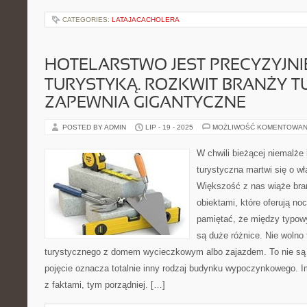
CATEGORIES:
LATAJACACHOLERA
HOTELARSTWO JEST PRECYZYJNI
TURYSTYKĄ. ROZKWIT BRANŻY T
ZAPEWNIA GIGANTYCZNE
POSTED BY ADMIN
LIP - 19 - 2025
MOŻLIWOŚĆ KOMENTOWAN
W chwili bieżącej niemalże
turystyczna martwi się o w
Większość z nas wiąże bra
obiektami, które oferują no
pamiętać, że między typo
są duże różnice. Nie wolno
turystycznego z domem wycieczkowym albo zajazdem. To nie są 
pojęcie oznacza totalnie inny rodzaj budynku wypoczynkowego. I
z faktami, tym porządniej. […]