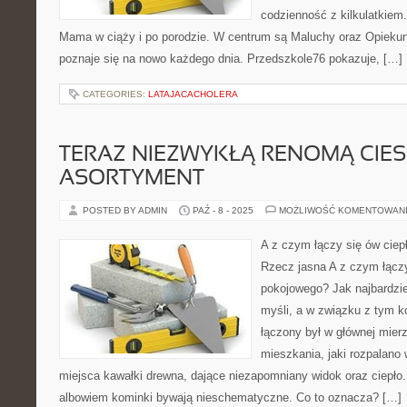
codzienność z kilkulatkiem.
Mama w ciąży i po porodzie. W centrum są Maluchy oraz Opiekuno
poznaje się na nowo każdego dnia. Przedszkole76 pokazuje, […]
CATEGORIES:
LATAJACACHOLERA
TERAZ NIEZWYKŁĄ RENOMĄ CIES
ASORTYMENT
POSTED BY ADMIN
PAŹ - 8 - 2025
MOŻLIWOŚĆ KOMENTOWAN
A z czym łączy się ów cie
Rzecz jasna A z czym łączy
pokojowego? Jak najbardzie
myśli, a w związku z tym 
łączony był w głównej mier
mieszkania, jaki rozpalano
miejsca kawałki drewna, dające niezapomniany widok oraz ciepło. D
albowiem kominki bywają nieschematyczne. Co to oznacza? […]