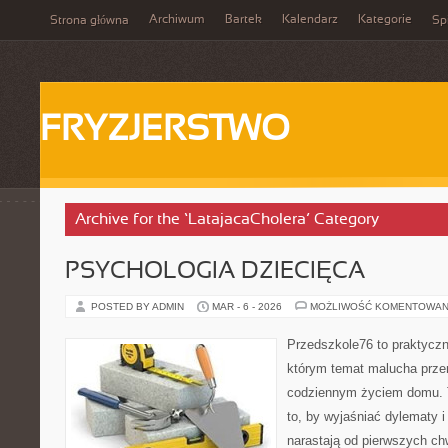
Archiwum
Bartek
Kalendarz
Kategorie
Strona główna
Spi
FRYZJERSTWO
Archive for the ‘LatajacaCholera’ Category
PSYCHOLOGIA DZIECIĘCA
POSTED BY ADMIN
MAR - 6 - 2026
MOŻLIWOŚĆ KOMENTOWAN
Przedszkole76 to praktyczn
którym temat malucha przen
codziennym życiem domu. T
to, by wyjaśniać dylematy 
narastają od pierwszych ch