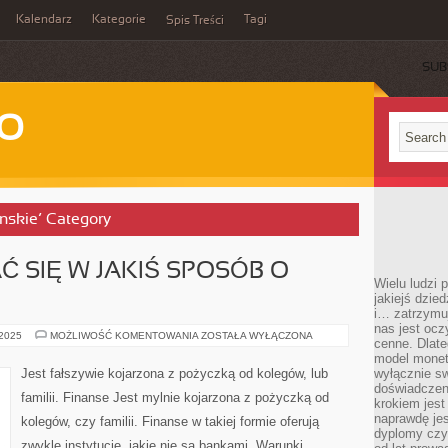
Kalendarz
Kategorie
Tagi
Spis Treści
SUB
WO
inskie’ Category
 SIĘ W JAKIŚ SPOSÓB O
Wielu ludzi
jakiejś dzie
i… zatrzymuj
nas jest ocz
WARTO
 2025
MOŻLIWOŚĆ KOMENTOWANIA
ZOSTAŁA WYŁĄCZONA
cenne. Dlate
POSTARAĆ
SIĘ
model monet
W
Jest fałszywie kojarzona z pożyczką od kolegów, lub
wyłącznie sw
JAKIŚ
doświadczen
SPOSÓB
familii. Finanse Jest mylnie kojarzona z pożyczką od
O
krokiem jes
SWOJĄ
naprawdę jes
kolegów, czy familii. Finanse w takiej formie oferują
dyplomy czy 
zwykle instytucje, jakie nie są bankami. Warunki