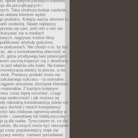
lio, opinie dotychczasowych klientów,
oju dla początkujących i
ych. Taka struktura buduje zaufanie,
ie ułatwia klientom wybór
o produktu. Kolejny ważny element to
rki osobistej. Nawet najlepszy
przeda się sam, jeśli nikt o nim nie
pokazywać się w mediach
owych, nagrywać krótkie filmy
publikować artykuły gościnne,
w podcastach. Nie chodzi o to, by być
raz, ale o konsekwentną obecność w
ch, gdzie przebywają twoi potencjalni
zasem zaczną kojarzyć cię z określoną
 to jest właśnie siła marki. Na koniec
 monetyzacja wiedzy to proces, a nie
 skok. Pierwszy produkt może nie
ktakularnego sukcesu – to normalne.
ciąganie wniosków, słuchanie klientów,
e materiałów. Z każdym kolejnym
iesz coraz lepiej rozumieć, czego
woja społeczność i jak możesz jej
dy naturalną konsekwencją stanie się
snący dochód z twoich kompetencji.
 przez lata zdobywa ogromną wiedzę w
dzinie – zawodowej lub hobbystycznej –
e ją dla siebie. Tymczasem to, co dla
ywiste, dla innych może być niezwykle
go coraz popularniejszy staje się
yzacji wiedzy: zamiast sprzedawać