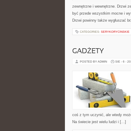
zewnętrzne i wewnętrzne. Drzwi z
być przede wszystkim mocne i wy
Drzwi powinny także wygłuszać br
CATEGORIES:
SERYKORYCINSKIE
GADŻETY
POSTED BY ADMIN
SIE - 6 - 2
coś z tym uczynić, ale wtedy moż
Na świecie jest wielu ludzi i […]