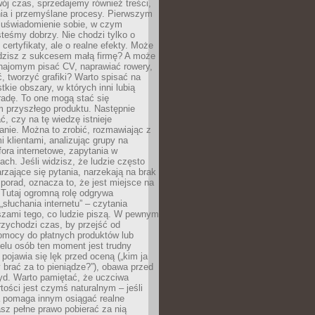
ój czas, sprzedajemy również treści,
ia i przemyślane procesy. Pierwszym
t uświadomienie sobie, w czym
teśmy dobrzy. Nie chodzi tylko o
certyfikaty, ale o realne efekty. Może
adzisz z sukcesem małą firmę? A może
ajomym pisać CV, naprawiać rowery,
 tworzyć grafiki? Warto spisać na
tkie obszary, w których inni lubią
 radę. To one mogą stać się
 przyszłego produktu. Następnie
ć, czy na tę wiedzę istnieje
nie. Można to zrobić, rozmawiając z
i klientami, analizując grupy na
ora internetowe, zapytania w
ch. Jeśli widzisz, że ludzie często
rzające się pytania, narzekają na brak
porad, oznacza to, że jest miejsce na
 Tutaj ogromną rolę odgrywa
„słuchania internetu” – czytania
szami tego, co ludzie piszą. W pewnym
zychodzi czas, by przejść od
omocy do płatnych produktów lub
ielu osób ten moment jest trudny
 pojawia się lęk przed oceną („kim ja
 brać za to pieniądze?”), obawa przed
yd. Warto pamiętać, że uczciwa
ości jest czymś naturalnym – jeśli
a pomaga innym osiągać realne
sz pełne prawo pobierać za nią