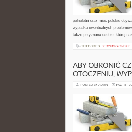
pełnoletni oraz mieć polskie obyw
wypadku ewentualnych problemów 
także przyznana osobie, której na
CATEGORIES:
SERYKORYCINSKIE
ABY OBRONIĆ CZ
OTOCZENIU, WY
POSTED BY ADMIN
PAŹ - 8 - 2