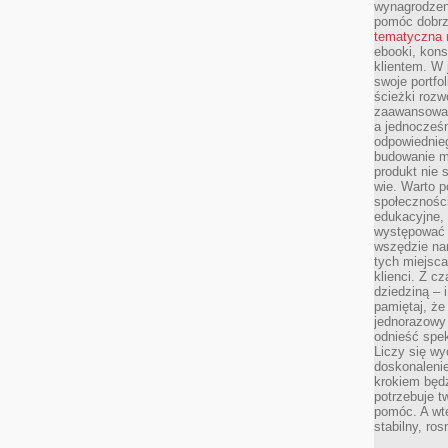
wynagrodzen
pomóc dobr
tematyczna
ebooki, kons
klientem. W
swoje portfo
ścieżki rozw
zaawansowan
a jednocześn
odpowiednieg
budowanie ma
produkt nie s
wie. Warto 
społeczności
edukacyjne, 
występować 
wszędzie na
tych miejsca
klienci. Z c
dziedziną – i
pamiętaj, że
jednorazowy
odnieść spe
Liczy się wy
doskonaleni
krokiem będz
potrzebuje t
pomóc. A wte
stabilny, ro