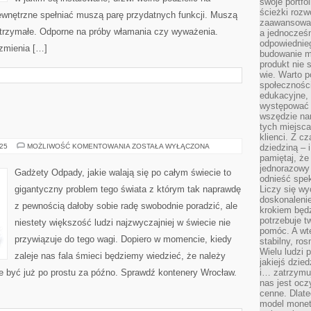
swoje portfo
ścieżki rozw
ewnętrzne spełniać muszą parę przydatnych funkcji. Muszą
zaawansowan
trzymałe. Odporne na próby włamania czy wyważenia.
a jednocześn
odpowiednieg
zmienia […]
budowanie ma
produkt nie s
wie. Warto 
społeczności
edukacyjne, 
występować 
wszędzie na
tych miejsca
klienci. Z c
GADŻETY
025
MOŻLIWOŚĆ KOMENTOWANIA
ZOSTAŁA WYŁĄCZONA
dziedziną – i
pamiętaj, że
jednorazowy
Gadżety Odpady, jakie walają się po całym świecie to
odnieść spe
gigantyczny problem tego świata z którym tak naprawdę
Liczy się wy
doskonaleni
z pewnością dałoby sobie radę swobodnie poradzić, ale
krokiem będz
potrzebuje t
niestety większość ludzi najzwyczajniej w świecie nie
pomóc. A wte
przywiązuje do tego wagi. Dopiero w momencie, kiedy
stabilny, ro
Wielu ludzi
zaleje nas fala śmieci będziemy wiedzieć, że należy
jakiejś dzie
e być już po prostu za późno. Sprawdź kontenery Wrocław.
i… zatrzymuj
nas jest ocz
cenne. Dlate
model monet