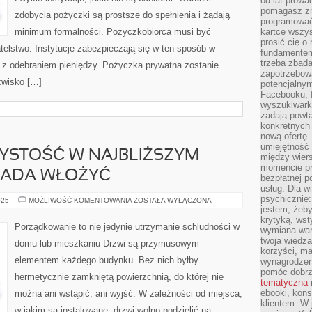
od lat prow
pomagasz zn
zdobycia pożyczki są prostsze do spełnienia i żądają
programować,
minimum formalności. Pożyczkobiorca musi być
kartce wszys
prosić cię o
atelstwo. Instytucje zabezpieczają się w ten sposób w
fundamentem
trzeba zbada
z odebraniem pieniędzy. Pożyczka prywatna zostanie
zapotrzebowa
zwisko […]
potencjalnym
Facebooku, f
wyszukiwarka
zadają powta
konkretnych 
nową ofertę.
umiejętność 
YSTOŚĆ W NAJBLIŻSZYM
między wier
momencie pr
PADA WŁOŻYĆ
bezpłatnej p
usług. Dla w
psychicznie:
ABY
025
MOŻLIWOŚĆ KOMENTOWANIA
ZOSTAŁA WYŁĄCZONA
OBRONIĆ
jestem, żeby
CZYSTOŚĆ
krytyką, wst
W
Porządkowanie to nie jedynie utrzymanie schludności w
wymiana wart
NAJBLIŻSZYM
OTOCZENIU,
twoja wiedz
domu lub mieszkaniu Drzwi są przymusowym
WYPADA
korzyści, ma
WŁOŻYĆ
elementem każdego budynku. Bez nich byłby
wynagrodzen
pomóc dobr
hermetycznie zamkniętą powierzchnią, do której nie
tematyczna
ebooki, kons
można ani wstąpić, ani wyjść. W zależności od miejsca,
klientem. W
w jakim są instalowane, drzwi wolno podzielić na