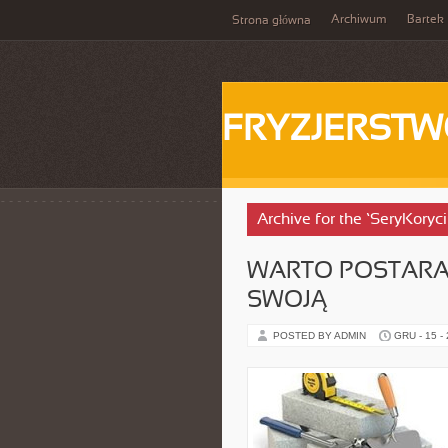
Archiwum
Bartek
Strona główna
FRYZJERST
Archive for the ‘SeryKoryc
WARTO POSTARAĆ
SWOJĄ
POSTED BY ADMIN
GRU - 15 -