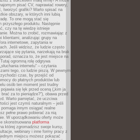
adzisz z sukcesem małą firmę? A może
ajomym pisać CV, naprawiać rowery,
 tworzyć grafiki? Warto spisać na
tkie obszary, w których inni lubią
 radę. To one mogą stać się
 przyszłego produktu. Następnie
ć, czy na tę wiedzę istnieje
nie. Można to zrobić, rozmawiając z
i klientami, analizując grupy na
ora internetowe, zapytania w
ch. Jeśli widzisz, że ludzie często
rzające się pytania, narzekają na brak
porad, oznacza to, że jest miejsce na
 Tutaj ogromną rolę odgrywa
„słuchania internetu” – czytania
szami tego, co ludzie piszą. W pewnym
zychodzi czas, by przejść od
omocy do płatnych produktów lub
ielu osób ten moment jest trudny
 pojawia się lęk przed oceną („kim ja
 brać za to pieniądze?”), obawa przed
yd. Warto pamiętać, że uczciwa
ości jest czymś naturalnym – jeśli
a pomaga innym osiągać realne
sz pełne prawo pobierać za nią
ie. W uporządkowaniu oferty może
ze skonstruowana
platforma
na której zgromadzisz swoje kursy,
ultacje, webinary i inne formy pracy z
 jednym miejscu możesz pokazać