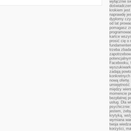
wyłącznie sw
doświadczen
krokiem jes
naprawdę jes
dyplomy czy 
od lat prow
pomagasz zn
programować,
kartce wszys
prosić cię o
fundamentem
trzeba zbada
zapotrzebowa
potencjalnym
Facebooku, f
wyszukiwarka
zadają powta
konkretnych 
nową ofertę.
umiejętność 
między wier
momencie pr
bezpłatnej p
usług. Dla w
psychicznie:
jestem, żeby
krytyką, wst
wymiana wart
twoja wiedz
korzyści, ma