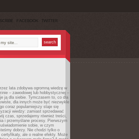
SCRIBE
FACEBOOK
TWITTER
 przez lata zdobywa ogromną wiedzę w
dzinie – zawodowej lub hobbystycznej –
e ją dla siebie. Tymczasem to, co dla
ywiste, dla innych może być niezwykle
go coraz popularniejszy staje się
yzacji wiedzy: zamiast sprzedawać
ój czas, sprzedajemy również treści,
ia i przemyślane procesy. Pierwszym
t uświadomienie sobie, w czym
teśmy dobrzy. Nie chodzi tylko o
certyfikaty, ale o realne efekty. Może