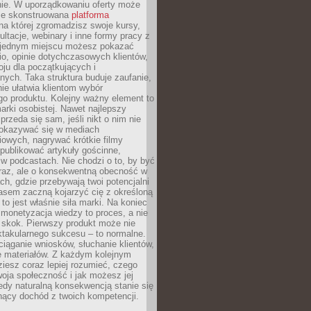
ie. W uporządkowaniu oferty może
ze skonstruowana
platforma
na której zgromadzisz swoje kursy,
ultacje, webinary i inne formy pracy z
 jednym miejscu możesz pokazać
lio, opinie dotychczasowych klientów,
oju dla początkujących i
ych. Taka struktura buduje zaufanie,
ie ułatwia klientom wybór
o produktu. Kolejny ważny element to
rki osobistej. Nawet najlepszy
przeda się sam, jeśli nikt o nim nie
pokazywać się w mediach
owych, nagrywać krótkie filmy
publikować artykuły gościnne,
w podcastach. Nie chodzi o to, by być
raz, ale o konsekwentną obecność w
ch, gdzie przebywają twoi potencjalni
zasem zaczną kojarzyć cię z określoną
 to jest właśnie siła marki. Na koniec
 monetyzacja wiedzy to proces, a nie
 skok. Pierwszy produkt może nie
ktakularnego sukcesu – to normalne.
ciąganie wniosków, słuchanie klientów,
e materiałów. Z każdym kolejnym
iesz coraz lepiej rozumieć, czego
woja społeczność i jak możesz jej
dy naturalną konsekwencją stanie się
snący dochód z twoich kompetencji.