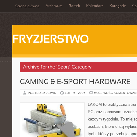
Archiwum
Bartek
Kalendarz
Kategorie
Strona główna
Spi
FRYZJERSTWO
Archive for the ‘Sport’ Category
GAMING & E-SPORT HARDWARE
POSTED BY ADMIN
LUT - 6 - 2026
MOŻLIWOŚĆ KOMENTOWAN
LAKOM to praktyczna stro
PC oraz naprawom urządzeń
każdym tygodniu. To miejs
osobach, które chcą wybier
tych, którzy potrzebują sp