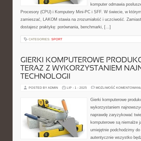
komputer odmawia posłusze
Procesory (CPU) i Komputery Mini-PC i SFF. W świecie, w którym
zamieszać, LAKOM stawia na zrozumiałość i uczciwość. Zamias
dostajesz praktykę: porównania, benchmarki, […]
CATEGORIES:
SPORT
GIERKI KOMPUTEROWE PRODUK
TERAZ Z WYKORZYSTANIEM NA
TECHNOLOGII
POSTED BY ADMIN
LIP - 1 - 2025
MOŻLIWOŚĆ KOMENTOWAN
Gierki komputerowe produk
wykorzystaniem najnowszyc
naprawdę zaryzykować twier
komputerowe są niemalże ja
umiejętnie podchodzimy do
autentycznie wszystko będ