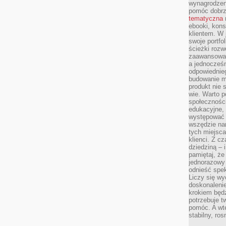
wynagrodzen
pomóc dobr
tematyczna
ebooki, kons
klientem. W
swoje portfo
ścieżki rozw
zaawansowan
a jednocześn
odpowiednieg
budowanie ma
produkt nie s
wie. Warto 
społeczności
edukacyjne, 
występować 
wszędzie na
tych miejsca
klienci. Z c
dziedziną – i
pamiętaj, że
jednorazowy
odnieść spe
Liczy się wy
doskonaleni
krokiem będz
potrzebuje t
pomóc. A wte
stabilny, ro