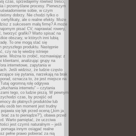
ój czas, sprzedajemy również treści,
ia i przemyślane procesy. Pierwszym
t uświadomienie sobie, w czym
teśmy dobrzy. Nie chodzi tylko o
certyfikaty, ale o realne efekty. Może
adzisz z sukcesem małą firmę? A może
ajomym pisać CV, naprawiać rowery,
 tworzyć grafiki? Warto spisać na
tkie obszary, w których inni lubią
 radę. To one mogą stać się
 przyszłego produktu. Następnie
ć, czy na tę wiedzę istnieje
nie. Można to zrobić, rozmawiając z
i klientami, analizując grupy na
ora internetowe, zapytania w
ch. Jeśli widzisz, że ludzie często
rzające się pytania, narzekają na brak
porad, oznacza to, że jest miejsce na
 Tutaj ogromną rolę odgrywa
„słuchania internetu” – czytania
szami tego, co ludzie piszą. W pewnym
zychodzi czas, by przejść od
omocy do płatnych produktów lub
ielu osób ten moment jest trudny
 pojawia się lęk przed oceną („kim ja
 brać za to pieniądze?”), obawa przed
yd. Warto pamiętać, że uczciwa
ości jest czymś naturalnym – jeśli
a pomaga innym osiągać realne
sz pełne prawo pobierać za nią