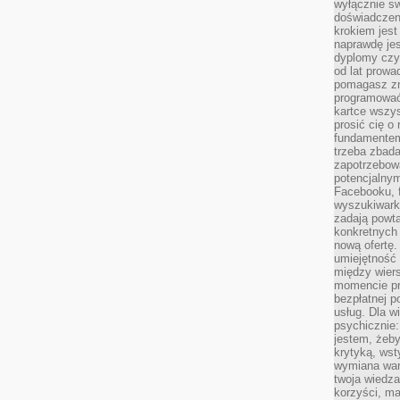
wyłącznie sw
doświadczen
krokiem jes
naprawdę jes
dyplomy czy 
od lat prow
pomagasz zn
programować,
kartce wszys
prosić cię o
fundamentem
trzeba zbada
zapotrzebowa
potencjalnym
Facebooku, f
wyszukiwarka
zadają powta
konkretnych 
nową ofertę.
umiejętność 
między wier
momencie pr
bezpłatnej p
usług. Dla w
psychicznie:
jestem, żeby
krytyką, wst
wymiana wart
twoja wiedz
korzyści, ma