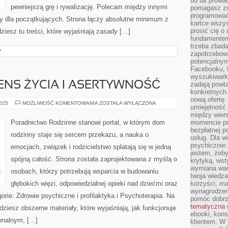
od lat prow
pewniejszą grę i rywalizację. Polecam między innymi
pomagasz zn
programować,
dy dla początkujących. Strona łączy absolutne minimum z
kartce wszys
prosić cię o
iesz tu treści, które wyjaśniają zasady […]
fundamentem
trzeba zbada
Y
zapotrzebowa
potencjalnym
Facebooku, f
wyszukiwarka
NS ŻYCIA I ASERTYWNOŚĆ
zadają powta
konkretnych 
nową ofertę.
DUCHOWOŚĆ
2025
MOŻLIWOŚĆ KOMENTOWANIA
ZOSTAŁA WYŁĄCZONA
umiejętność 
I
SENS
między wier
ŻYCIA
Poradnictwo Rodzinne stanowi portal, w którym dom
momencie pr
I
bezpłatnej p
ASERTYWNOŚĆ
rodzinny staje się sercem przekazu, a nauka o
usług. Dla w
psychicznie:
emocjach, związek i rodzicielstwo splatają się w jedną
jestem, żeby
spójną całość. Strona została zaprojektowana z myślą o
krytyką, wst
wymiana wart
osobach, którzy potrzebują wsparcia w budowaniu
twoja wiedz
głębokich więzi, odpowiedzialnej opieki nad dziećmi oraz
korzyści, ma
wynagrodzen
orie: Zdrowie psychiczne i profilaktyka i Psychoterapia. Na
pomóc dobr
tematyczna
ziesz obszerne materiały, które wyjaśniają, jak funkcjonuje
ebooki, kons
onalnym, […]
klientem. W