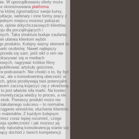
ie. W uporządkowaniu oferty może
ze skonstruowana
platforma
na której zgromadzisz swoje kursy,
ultacje, webinary i inne formy pracy z
 jednym miejscu możesz pokazać
lio, opinie dotychczasowych klientów,
oju dla początkujących i
ych. Taka struktura buduje zaufanie,
ie ułatwia klientom wybór
o produktu. Kolejny ważny element to
rki osobistej. Nawet najlepszy
przeda się sam, jeśli nikt o nim nie
pokazywać się w mediach
owych, nagrywać krótkie filmy
publikować artykuły gościnne,
w podcastach. Nie chodzi o to, by być
raz, ale o konsekwentną obecność w
ch, gdzie przebywają twoi potencjalni
zasem zaczną kojarzyć cię z określoną
 to jest właśnie siła marki. Na koniec
 monetyzacja wiedzy to proces, a nie
 skok. Pierwszy produkt może nie
ktakularnego sukcesu – to normalne.
ciąganie wniosków, słuchanie klientów,
e materiałów. Z każdym kolejnym
iesz coraz lepiej rozumieć, czego
woja społeczność i jak możesz jej
dy naturalną konsekwencją stanie się
snący dochód z twoich kompetencji.