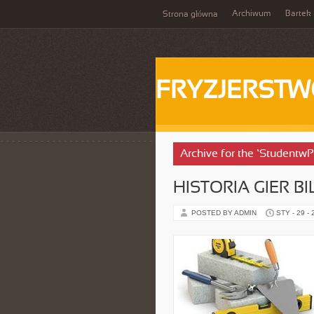
Archiwum
Bartek
Strona główna
FRYZJERST
Archive for the ‘Studentw
HISTORIA GIER 
POSTED BY ADMIN
STY - 29 -