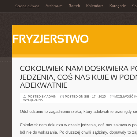
Archiwum
Bartek
Kalendarz
Kategorie
Strona główna
Spi
FRYZJERSTWO
COKOLWIEK NAM DOSKWIERA 
JEDZENIA, COŚ NAS KUJE W PODN
ADEKWATNIE
POSTED BY ADMIN
POSTED ON SIE - 17 - 2025
MOŻLIWOŚĆ 
WYŁĄCZONA
Odchudzanie to zagadnienie rzeka, który adekwatnie przenigdy s
Cokolwiek nam dokucza w czasie jedzenia, coś nas zakuwa w podn
ból nie do wskazania. Po dłuższej chwili sądzimy, doprawdy to ząb