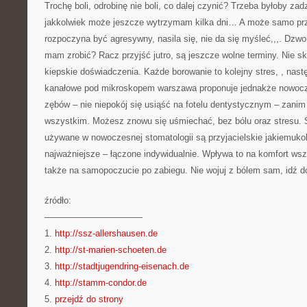
Trochę boli, odrobinę nie boli, co dalej czynić? Trzeba byłoby za
jakkolwiek może jeszcze wytrzymam kilka dni… A może samo prz
rozpoczyna być agresywny, nasila się, nie da się myśleć,,,. Dzw
mam zrobić? Racz przyjść jutro, są jeszcze wolne terminy. Nie 
kiepskie doświadczenia. Każde borowanie to kolejny stres, , nast
kanałowe pod mikroskopem warszawa proponuje jednakże nowoc
zębów – nie niepokój się usiąść na fotelu dentystycznym – zanim 
wszystkim. Możesz znowu się uśmiechać, bez bólu oraz stresu. 
używane w nowoczesnej stomatologii są przyjacielskie jakiemukol
najważniejsze – łączone indywidualnie. Wpływa to na komfort wsz
także na samopoczucie po zabiegu. Nie wojuj z bólem sam, idź d
źródło:
———————————
1.
http://ssz-allershausen.de
2.
http://st-marien-schoeten.de
3.
http://stadtjugendring-eisenach.de
4.
http://stamm-condor.de
5.
przejdź do strony