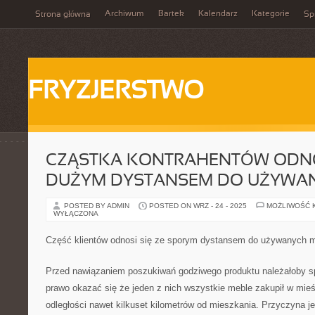
Archiwum
Bartek
Kalendarz
Kategorie
Strona główna
Spi
FRYZJERSTWO
CZĄSTKA KONTRAHENTÓW ODNOS
DUŻYM DYSTANSEM DO UŻYWAN
POSTED BY ADMIN
POSTED ON WRZ - 24 - 2025
MOŻLIWOŚĆ 
WYŁĄCZONA
Część klientów odnosi się ze sporym dystansem do używanych m
Przed nawiązaniem poszukiwań godziwego produktu należałoby s
prawo okazać się że jeden z nich wszystkie meble zakupił w mie
odległości nawet kilkuset kilometrów od mieszkania. Przyczyna je