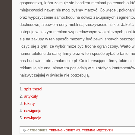
gospodarczą, która zajmuje się handlem meblami po cenach o któ
miejscowości nawet nie moglibyśmy marzyć. Co więcej, pokonanie
oraz wypożyczenie samochodu na dowóz zakupionych segmentów
dochodowe, albowiem ceny mebli są rzeczywiście niskie. Jakość t
ustępuje w niczym meblom wyprzedawanym w okolicznych punkt
się na zakupy w ten sposób możemy być pewni sporych oszczęd
liczyć się z tym, że wybór może być trochę ograniczony. Warto w
numer telefonu do danej firmy oraz w ten sposób pytać o tanie me
nas budowie – oto amakmeble.pl. Co interesujące, firmy takie nie 
reklamują się one, albowiem posiadają wielu stałych kontrahentów
najzwyczajniej w świecie nie potrzebują.
1.
spis tresci
2.
artykuly
3.
teksty
4.
nawigacja
5.
nawigacja
CATEGORIES:
TRENING KOBIET VS. TRENING MĘŻCZYZN