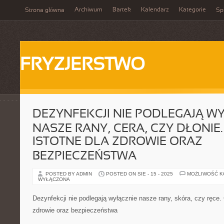
Archiwum
Bartek
Kalendarz
Kategorie
Strona główna
Spi
FRYZJERSTWO
DEZYNFEKCJI NIE PODLEGAJĄ W
NASZE RANY, CERA, CZY DŁONIE
ISTOTNE DLA ZDROWIE ORAZ
BEZPIECZEŃSTWA
POSTED BY ADMIN
POSTED ON SIE - 15 - 2025
MOŻLIWOŚĆ 
WYŁĄCZONA
Dezynfekcji nie podlegają wyłącznie nasze rany, skóra, czy ręce. 
zdrowie oraz bezpieczeństwa