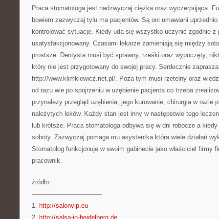
Praca stomatologa jest nadzwyczaj ciężka oraz wyczerpująca. Fu
bowiem zazwyczaj tylu ma pacjentów. Są oni umawiani uprzednio
kontrolować sytuacje. Kiedy uda się wszystko uczynić zgodnie z 
usatysfakcjonowany. Czasami lekarze zamieniają się między sobą 
prostsze. Dentysta musi być sprawny, rześki oraz wypoczęty, nik
który nie jest przygotowany do swojej pracy. Serdecznie zaprasz
http://www.klimkiewicz.net.pl/. Poza tym musi rzetelny oraz wied
od razu wie po spojrzeniu w uzębienie pacjenta co trzeba zrealiz
przynależy przegląd uzębienia, jego kurowanie, chirurgia w razie 
należytych leków. Każdy stan jest inny w następstwie tego lecze
lub krótsze. Praca stomatologa odbywa się w dni robocze a kiedy
soboty. Zazwyczaj pomaga mu asystentka która wiele działań wyk
Stomatolog funkcjonuje w swoim gabinecie jako właściciel firmy 
pracownik.
źródło:
———————————
1.
http://salonvip.eu
2.
http://salsa-in-heidelberg.de