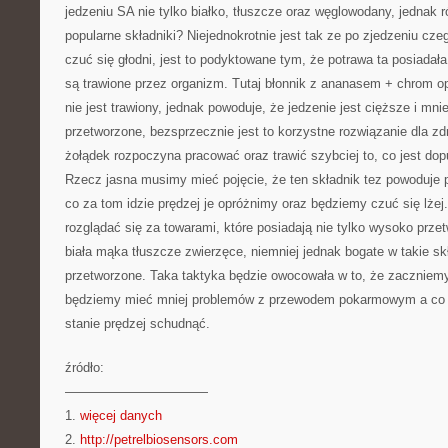
jedzeniu SA nie tylko białko, tłuszcze oraz węglowodany, jednak 
popularne składniki? Niejednokrotnie jest tak ze po zjedzeniu c
czuć się głodni, jest to podyktowane tym, że potrawa ta posiadała
są trawione przez organizm. Tutaj błonnik z ananasem + chrom 
nie jest trawiony, jednak powoduje, że jedzenie jest cięższe i mni
przetworzone, bezsprzecznie jest to korzystne rozwiązanie dla z
żołądek rozpoczyna pracować oraz trawić szybciej to, co jest dop
Rzecz jasna musimy mieć pojęcie, że ten składnik tez powoduje pr
co za tom idzie prędzej je opróżnimy oraz będziemy czuć się lżej
rozglądać się za towarami, które posiadają nie tylko wysoko przet
biała mąka tłuszcze zwierzęce, niemniej jednak bogate w takie skł
przetworzone. Taka taktyka będzie owocowała w to, że zaczniemy
będziemy mieć mniej problemów z przewodem pokarmowym a co z
stanie prędzej schudnąć.
źródło:
———————————
1.
więcej danych
2.
http://petrelbiosensors.com