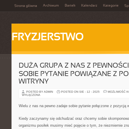
Archiwum
Bartek
Kalendarz
Kategorie
Strona główna
Spi
FRYZJERSTWO
DUŻA GRUPA Z NAS Z PEWNOŚCI
SOBIE PYTANIE POWIĄZANE Z P
WITRYNY
POSTED BY ADMIN
POSTED ON SIE - 12 - 2025
MOŻLIWOŚĆ 
WYŁĄCZONA
Wielu z nas na pewno zadaje sobie pytanie połączone z pozycją w
Kiedy zaczynamy się odchudzać oraz chcemy sobie skomponować
organizmu posiłek musimy mieć pojęcie o tym, że niezmiernie 