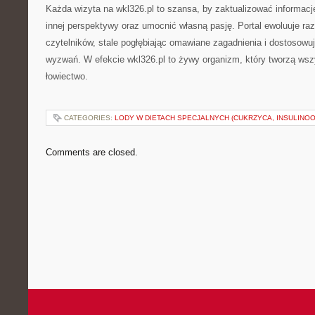
Każda wizyta na wkl326.pl to szansa, by zaktualizować informacj
innej perspektywy oraz umocnić własną pasję. Portal ewoluuje r
czytelników, stale pogłębiając omawiane zagadnienia i dostosowu
wyzwań. W efekcie wkl326.pl to żywy organizm, który tworzą w
łowiectwo.
CATEGORIES:
LODY W DIETACH SPECJALNYCH (CUKRZYCA, INSULINOO
Comments are closed.