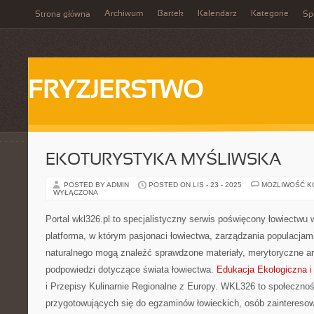
Archiwum
Bartek
Kalendarz
Kategorie
Strona główna
Spi
FRYZJERSTWO
EKOTURYSTYKA MYŚLIWSKA
POSTED BY ADMIN
POSTED ON LIS - 23 - 2025
MOŻLIWOŚĆ 
WYŁĄCZONA
Portal wkl326.pl to specjalistyczny serwis poświęcony łowiectwu 
platforma, w którym pasjonaci łowiectwa, zarządzania populacjam
naturalnego mogą znaleźć sprawdzone materiały, merytoryczne art
podpowiedzi dotyczące świata łowiectwa.
Edukacja Ekologiczna i
i Przepisy Kulinarnie Regionalne z Europy. WKL326 to społeczno
przygotowujących się do egzaminów łowieckich, osób zaintereso