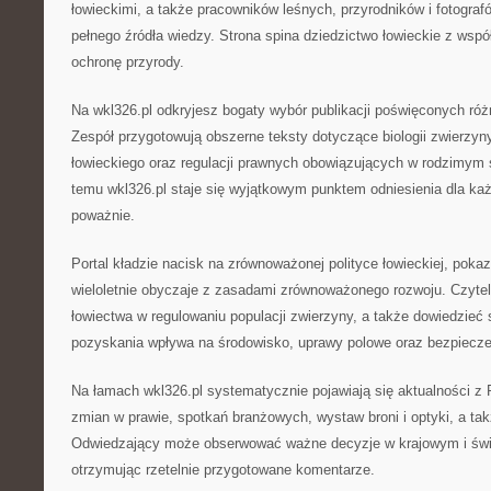
łowieckimi, a także pracowników leśnych, przyrodników i fotograf
pełnego źródła wiedzy. Strona spina dziedzictwo łowieckie z wsp
ochronę przyrody.
Na wkl326.pl odkryjesz bogaty wybór publikacji poświęconych ró
Zespół przygotowują obszerne teksty dotyczące biologii zwierzyn
łowieckiego oraz regulacji prawnych obowiązujących w rodzimym
temu wkl326.pl staje się wyjątkowym punktem odniesienia dla każ
poważnie.
Portal kładzie nacisk na zrównoważonej polityce łowieckiej, pokaz
wieloletnie obyczaje z zasadami zrównoważonego rozwoju. Czytel
łowiectwa w regulowaniu populacji zwierzyny, a także dowiedzieć 
pozyskania wpływa na środowisko, uprawy polowe oraz bezpiecz
Na łamach wkl326.pl systematycznie pojawiają się aktualności z P
zmian w prawie, spotkań branżowych, wystaw broni i optyki, a t
Odwiedzający może obserwować ważne decyzje w krajowym i św
otrzymując rzetelnie przygotowane komentarze.