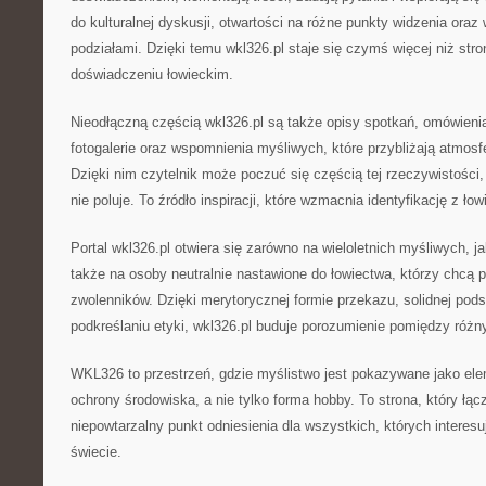
do kulturalnej dyskusji, otwartości na różne punkty widzenia ora
podziałami. Dzięki temu wkl326.pl staje się czymś więcej niż str
doświadczeniu łowieckim.
Nieodłączną częścią wkl326.pl są także opisy spotkań, omówieni
fotogalerie oraz wspomnienia myśliwych, które przybliżają atmosfe
Dzięki nim czytelnik może poczuć się częścią tej rzeczywistości,
nie poluje. To źródło inspiracji, które wzmacnia identyfikację z ło
Portal wkl326.pl otwiera się zarówno na wieloletnich myśliwych, j
także na osoby neutralnie nastawione do łowiectwa, którzy chcą
zwolenników. Dzięki merytorycznej formie przekazu, solidnej pod
podkreślaniu etyki, wkl326.pl buduje porozumienie pomiędzy róż
WKL326 to przestrzeń, gdzie myślistwo jest pokazywane jako el
ochrony środowiska, a nie tylko forma hobby. To strona, który łąc
niepowtarzalny punkt odniesienia dla wszystkich, których interesu
świecie.