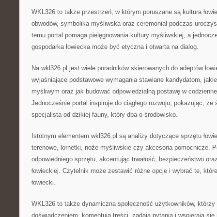
WKL326 to także przestrzeń, w którym poruszane są kultura łowie
obwodów, symbolika myśliwska oraz ceremoniał podczas uroczyst
temu portal pomaga pielęgnowania kultury myśliwskiej, a jednocze
gospodarka łowiecka może być etyczna i otwarta na dialog.
Na wkl326.pl jest wiele poradników skierowanych do adeptów łowie
wyjaśniające podstawowe wymagania stawiane kandydatom, jakie
myśliwym oraz jak budować odpowiedzialną postawę w codziennej 
Jednocześnie portal inspiruje do ciągłego rozwoju, pokazując, że
specjalista od dzikiej fauny, który dba o środowisko.
Istotnym elementem wkl326.pl są analizy dotyczące sprzętu łowiec
terenowe, lornetki, noże myśliwskie czy akcesoria pomocnicze. Po
odpowiedniego sprzętu, akcentując trwałość, bezpieczeństwo ora
łowieckiej. Czytelnik może zestawić różne opcje i wybrać te, które
łowiecki.
WKL326 to także dynamiczna społeczność użytkowników, którzy
doświadczeniem, komentują treści, zadają pytania i wspierają si