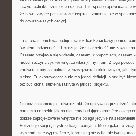
łączyć technikę, rzemiosło i sztukę. Taki sposób opowiadania o 
że nawet zwykłe poszukiwanie inspiracji zamienia się w spotkani
do odważniejszych decyzji.
Ta strona internetowa buduje również bardzo ciekawy pomost po
światem codzienności. Pokazuje, że szlachetność nie zawsze m
Czasem przejawia się w detalu, czasem w proporcjach, czasem w
mebel zaczyna żyć we wnętrzu własnym rytmem. Z tego powodu 
zarówno osoby zakochane w rozwiązaniach efektownych, jak i tyc
piękno. Tu ekstrawagancja nie ma jednej definicji. Może być błysz
też być cicha, subtelna i ukryta w jakości projektu.
Nie bez znaczenia jest również fakt, że opisywana przestrzeń in
patrzenia na meble jak na elementy budujące atmosferę całego d
dobrze zaprojektowane wnętrze nie polega jedynie na zestawieniu
Potrzebuje spójnej myśli, odwagi i pomysłu. Meble-galant.pl zdaje
wybierać takie wyposażenie, które nie ginie w tle, ale tworzy moc