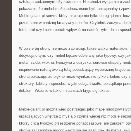
sztuką a codziennym użytkowaniem. Nie chodzi wyłącznie o zach
pokazanie, że mebel może jednocześnie być funkcjonalny i zjawis
Meble-galant.pl serwis, który inspiruje nie tylko do oglądania, lec
przestrzeni w bardziej kreatywny sposób. Czytelnik zaczyna dost
fotel, stół czy biurko potrafi wpływać na nastrój, rytm dnia i spos
W opisie tej strony nie może zabraknąć także wątku materiałów. T
decydują o tym, czy mebel będzie odbierany jako typowy, czy ja
metal, szkło, włókna, tworzywa z odzysku, surowce eksperyment
inspirowane naturą tworzą tutaj pobudzający wyobraźnię krajobraz
strona pokazuje, że piękno może wynikać nie tylko z koloru czy sy
struktury, faktury i sposobu, w jaki odbija światło, porządkuje prz
detalem. Właśnie w takich niuansach kryje się luksus.
Meble-galant.pl można więc postrzegać jako mapę nieoczywistyc
urządzających wnętrza z myślą o czymś więcej niż modzie sezono
którzy chcą tworzyć przestrzenie ponadczasowe, ale zarazem ot
stronie szczególnie mocno wyczuwa się szacunek do mebla jako p