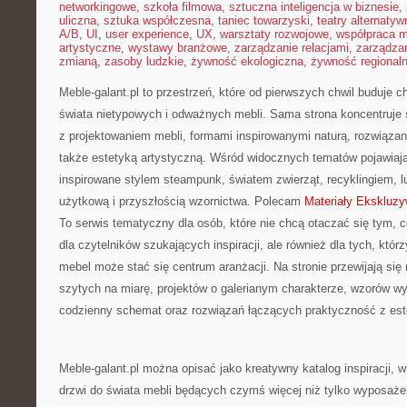
networkingowe
,
szkoła filmowa
,
sztuczna inteligencja w biznesie
,
uliczna
,
sztuka współczesna
,
taniec towarzyski
,
teatry alternatyw
A/B
,
UI
,
user experience
,
UX
,
warsztaty rozwojowe
,
współpraca 
artystyczne
,
wystawy branżowe
,
zarządzanie relacjami
,
zarządzan
zmianą
,
zasoby ludzkie
,
żywność ekologiczna
,
żywność regional
Meble-galant.pl to przestrzeń, które od pierwszych chwil buduje 
świata nietypowych i odważnych mebli. Sama strona koncentruje
z projektowaniem mebli, formami inspirowanymi naturą, rozwiązan
także estetyką artystyczną. Wśród widocznych tematów pojawiaj
inspirowane stylem steampunk, światem zwierząt, recyklingiem, 
użytkową i przyszłością wzornictwa. Polecam
Materiały Ekskluz
To serwis tematyczny dla osób, które nie chcą otaczać się tym, 
dla czytelników szukających inspiracji, ale również dla tych, któr
mebel może stać się centrum aranżacji. Na stronie przewijają się
szytych na miarę, projektów o galerianym charakterze, wzorów w
codzienny schemat oraz rozwiązań łączących praktyczność z est
Meble-galant.pl można opisać jako kreatywny katalog inspiracji, w
drzwi do świata mebli będących czymś więcej niż tylko wyposażen