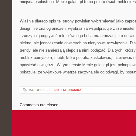
miejsca osobistego. Meble-galant.pl to po prostu świat mebli niez
Właśnie dlatego opis tej strony powinien wybrzmiewać jako zapro
design nie zna ograniczeń, wyobraźnia współpracuje z rzemiosłem
i zaczynają odgrywać rolę głównego bohatera aranżacji. To serwi
piękno, ale jednocześnie otwartych na nietypowe rozwiązania. Dla
trendy, ale nie zamierzają ślepo za nimi podążać. Dla tych, którz
mebli z pomysłem, mebli, które potrafią zaskakiwać, inspirować i
opowieść o wnętrzu. W tym sensie Meble-galant.pl jest pełnoprawną
pokazuje, że wyjątkowe wnętrze zaczyna się od odwagi, by posta
CATEGORIES:
SILNIKI I MECHANIKA
Comments are closed.