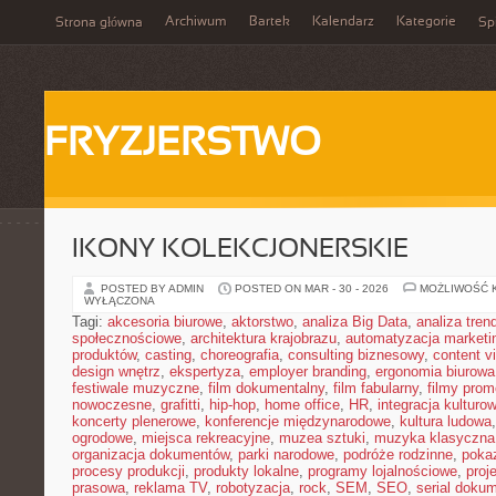
Archiwum
Bartek
Kalendarz
Kategorie
Strona główna
Spi
FRYZJERSTWO
IKONY KOLEKCJONERSKIE
POSTED BY ADMIN
POSTED ON MAR - 30 - 2026
MOŻLIWOŚĆ 
WYŁĄCZONA
Tagi:
akcesoria biurowe
,
aktorstwo
,
analiza Big Data
,
analiza tren
społecznościowe
,
architektura krajobrazu
,
automatyzacja marketi
produktów
,
casting
,
choreografia
,
consulting biznesowy
,
content v
design wnętrz
,
ekspertyza
,
employer branding
,
ergonomia biurowa
festiwale muzyczne
,
film dokumentalny
,
film fabularny
,
filmy prom
nowoczesne
,
grafitti
,
hip-hop
,
home office
,
HR
,
integracja kulturo
koncerty plenerowe
,
konferencje międzynarodowe
,
kultura ludowa
ogrodowe
,
miejsca rekreacyjne
,
muzea sztuki
,
muzyka klasyczna
organizacja dokumentów
,
parki narodowe
,
podróże rodzinne
,
poka
procesy produkcji
,
produkty lokalne
,
programy lojalnościowe
,
proj
prasowa
,
reklama TV
,
robotyzacja
,
rock
,
SEM
,
SEO
,
serial doku