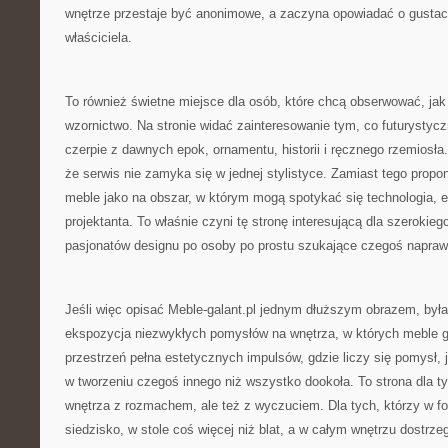
wnętrze przestaje być anonimowe, a zaczyna opowiadać o gustac
właściciela.
To również świetne miejsce dla osób, które chcą obserwować, ja
wzornictwo. Na stronie widać zainteresowanie tym, co futurystycz
czerpie z dawnych epok, ornamentu, historii i ręcznego rzemiosła
że serwis nie zamyka się w jednej stylistyce. Zamiast tego propon
meble jako na obszar, w którym mogą spotykać się technologia, 
projektanta. To właśnie czyni tę stronę interesującą dla szerokieg
pasjonatów designu po osoby po prostu szukające czegoś napra
Jeśli więc opisać Meble-galant.pl jednym dłuższym obrazem, była
ekspozycja niezwykłych pomysłów na wnętrza, w których meble g
przestrzeń pełna estetycznych impulsów, gdzie liczy się pomysł, 
w tworzeniu czegoś innego niż wszystko dookoła. To strona dla t
wnętrza z rozmachem, ale też z wyczuciem. Dla tych, którzy w fo
siedzisko, w stole coś więcej niż blat, a w całym wnętrzu dostrz