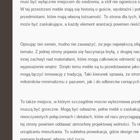
musi być wyłącznie miejscem do siedzenia, a stół nie ogranicza si
W tej przestrzeni meble stają się historią o guście, wyobraźni i po
przedmiotami, które mają własną tożsamość. To strona dla tych, 
może być zaskakujące, a każdy element aranżacji powinien nieś
Opisując ten serwis, trudno nie zauważyć, że jego największą sił
tematu. Z jednej strony pojawia się fascynacja bryłą, z drugiej n
innej zachwyt nad materiałami, które mogą całkowicie odmienić s
wyposażenie wnętrz. Dzięki temu meble są tu przedstawiane jako 
mogą łączyć innowację z tradycją. Taki kierunek sprawia, że str
miłośników minimalizmu z pazurem, jak i do odbiorców ceniącyc
To także miejsce, w którym szczególnie mocno wybrzmiewa przek
muszą być grzeczne. Mogą być odważne, pełne mebli o zaskakują
nieoczywistych połączeniach i detalach, które od razu przyciągaj
tej strony powinien oddawać atmosferę projektowej wolności. To ni
urządzaniu mieszkania. To subtelna prowokacja, gdzie design nie s
pomaga budować własny styl życia.