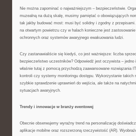
Nie można zapominać o najważniejszym – bezpieczeństwie. Organ
muzealną na dużą skalę, musimy pamiętać o obowiązujących nor
tak jakby budować most: musi być solidny i zgodny z przepisami.
na otwartym powietrzu czy w halach konieczne jest zastosowani
ochronnych oraz systemów awaryjnego ewakuowania ludzi.
Czy zastanawialiście się kiedyś, co jest ważniejsze: liczba sprze
bezpieczeństwo uczestników? Odpowiedź jest oczywista – jedno i 
właśnie tutaj z pomocą przychodzą zaawansowane rozwiązania IT 
kontroli czy systemy monitoringu dostępu. Wykorzystanie takich n
szybkie sprawdzenie uprawnień do wejścia, ale także na natych
sytuacjach awaryjnych.
Trendy i innowacje w branży eventowej
Obecnie obserwujemy wyraźny trend na personalizację doświadcz
aplikacje mobilne oraz rozszerzoną rzeczywistość (AR). Wyobra