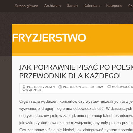
Archiwum
Bartek
Kalendarz
Kategorie
Strona główna
Spi
FRYZJERSTWO
JAK POPRAWNIE PISAĆ PO POLS
PRZEWODNIK DLA KAŻDEGO!
POSTED BY ADMIN
POSTED ON CZE - 19 - 2025
MOŻLIWOŚĆ 
WYŁĄCZONA
Organizacja wydarzeń, koncertów czy wystaw muzealnych to z je
wyzwanie, z drugiej – ogromna odpowiedzialność. W dzisiejszych
odgrywa kluczową rolę w zarządzaniu i promocji takich przedsięwz
jak wykorzystać nowoczesne rozwiązania, aby cały proces przebie
Czy zastanawialiście się kiedyś, jak zintegrować system sprzedaż