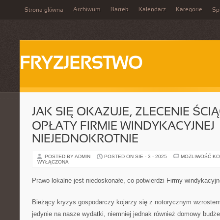
Archiwum
Bartek
Kalendarz
Kategorie
Strona główna
Spi
FRYZJERSTWO
JAK SIĘ OKAZUJE, ZLECENIE ŚCI
OPŁATY FIRMIE WINDYKACYJNEJ
NIEJEDNOKROTNIE
POSTED BY ADMIN
POSTED ON SIE - 3 - 2025
MOŻLIWOŚĆ K
WYŁĄCZONA
Prawo lokalne jest niedoskonałe, co potwierdzi Firmy windykacy
Bieżący kryzys gospodarczy kojarzy się z notorycznym wzrostem 
jedynie na nasze wydatki, niemniej jednak również domowy budżet