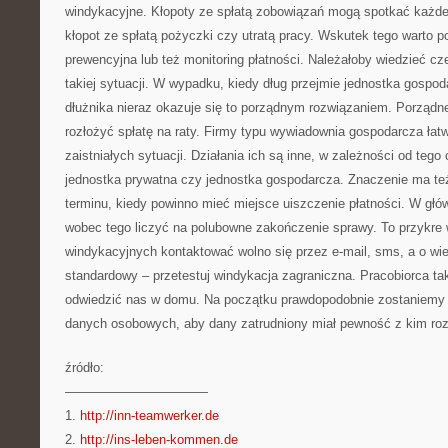
windykacyjne. Kłopoty ze spłatą zobowiązań mogą spotkać każde
kłopot ze spłatą pożyczki czy utratą pracy. Wskutek tego warto p
prewencyjna lub też monitoring płatności. Należałoby wiedzieć c
takiej sytuacji. W wypadku, kiedy dług przejmie jednostka gospod
dłużnika nieraz okazuje się to porządnym rozwiązaniem. Porządn
rozłożyć spłatę na raty. Firmy typu wywiadownia gospodarcza łat
zaistniałych sytuacji. Działania ich są inne, w zależności od tego
jednostka prywatna czy jednostka gospodarcza. Znaczenie ma też 
terminu, kiedy powinno mieć miejsce uiszczenie płatności. W głó
wobec tego liczyć na polubowne zakończenie sprawy. To przykre 
windykacyjnych kontaktować wolno się przez e-mail, sms, a o wiele
standardowy – przetestuj windykacja zagraniczna. Pracobiorca ta
odwiedzić nas w domu. Na początku prawdopodobnie zostaniemy 
danych osobowych, aby dany zatrudniony miał pewność z kim ro
źródło:
———————————
1.
http://inn-teamwerker.de
2.
http://ins-leben-kommen.de