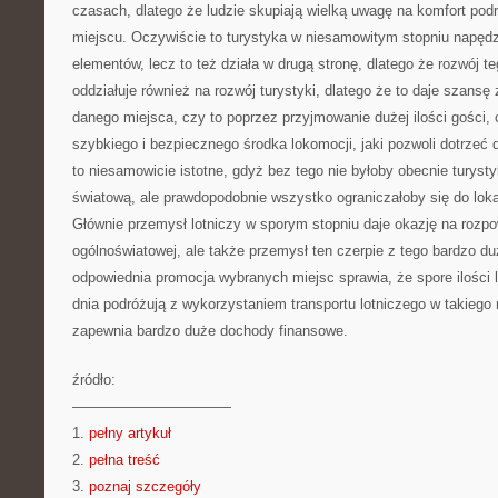
czasach, dlatego że ludzie skupiają wielką uwagę na komfort podr
miejscu. Oczywiście to turystyka w niesamowitym stopniu napędz
elementów, lecz to też działa w drugą stronę, dlatego że rozwój te
oddziałuje również na rozwój turystyki, dlatego że to daje szans
danego miejsca, czy to poprzez przyjmowanie dużej ilości gości, 
szybkiego i bezpiecznego środka lokomocji, jaki pozwoli dotrzeć 
to niesamowicie istotne, gdyż bez tego nie byłoby obecnie turysty
światową, ale prawdopodobnie wszystko ograniczałoby się do lok
Głównie przemysł lotniczy w sporym stopniu daje okazję na rozpo
ogólnoświatowej, ale także przemysł ten czerpie z tego bardzo d
odpowiednia promocja wybranych miejsc sprawia, że spore ilości 
dnia podróżują z wykorzystaniem transportu lotniczego w takiego 
zapewnia bardzo duże dochody finansowe.
źródło:
———————————
1.
pełny artykuł
2.
pełna treść
3.
poznaj szczegóły