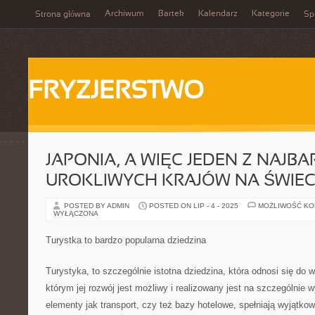
Archiwum
Bartek
Kalendarz
Kategorie
Strona główna
Spi
FRYZJERSTWO
JAPONIA, A WIĘC JEDEN Z NAJBA
UROKLIWYCH KRAJÓW NA ŚWIEC
POSTED BY ADMIN
POSTED ON LIP - 4 - 2025
MOŻLIWOŚĆ K
WYŁĄCZONA
Turystka to bardzo popularna dziedzina
Turystyka, to szczególnie istotna dziedzina, która odnosi się do w
którym jej rozwój jest możliwy i realizowany jest na szczególnie
elementy jak transport, czy też bazy hotelowe, spełniają wyjątkow