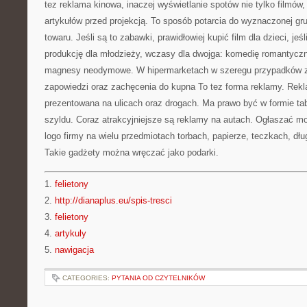
tez reklama kinowa, inaczej wyświetlanie spotów nie tylko filmów
artykułów przed projekcją. To sposób potarcia do wyznaczonej gru
towaru. Jeśli są to zabawki, prawidłowiej kupić film dla dzieci, jeś
produkcję dla młodzieży, wczasy dla dwojga: komedię romantycz
magnesy neodymowe. W hipermarketach w szeregu przypadków z 
zapowiedzi oraz zachęcenia do kupna To tez forma reklamy. Rekl
prezentowana na ulicach oraz drogach. Ma prawo być w formie tab
szyldu. Coraz atrakcyjniejsze są reklamy na autach. Ogłaszać m
logo firmy na wielu przedmiotach torbach, papierze, teczkach, dł
Takie gadżety można wręczać jako podarki.
1.
felietony
2.
http://dianaplus.eu/spis-tresci
3.
felietony
4.
artykuly
5.
nawigacja
CATEGORIES:
PYTANIA OD CZYTELNIKÓW