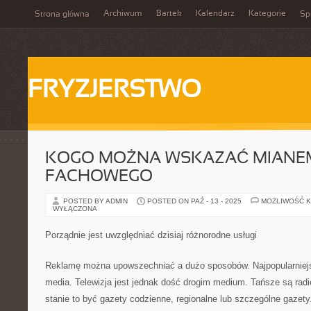
Archiwum
Bartek
Kalendarz
Kategorie
Strona główna
Spi
FRYZJERSTWO
KOGO MOŻNA WSKAZAĆ MIANE
FACHOWEGO
POSTED BY ADMIN
POSTED ON PAŹ - 13 - 2025
MOŻLIWOŚĆ 
WYŁĄCZONA
Porządnie jest uwzględniać dzisiaj różnorodne usługi
Reklamę można upowszechniać a dużo sposobów. Najpopularniej
media. Telewizja jest jednak dość drogim medium. Tańsze są radio
stanie to być gazety codzienne, regionalne lub szczególne gaze