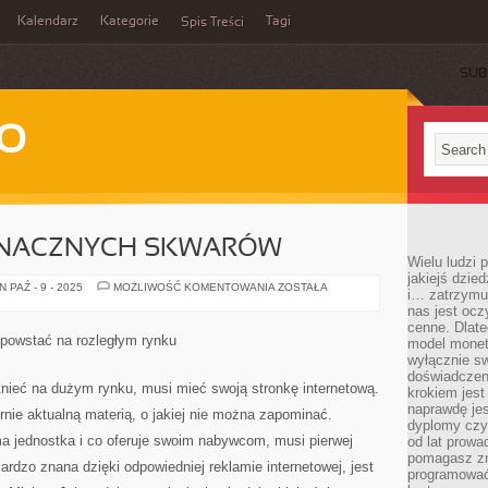
Kalendarz
Kategorie
Tagi
Spis Treści
SUB
WO
ZNACZNYCH SKWARÓW
Wielu ludzi
jakiejś dzie
LATO
 PAŹ - 9 - 2025
MOŻLIWOŚĆ KOMENTOWANIA
ZOSTAŁA
i… zatrzymuj
TO
nas jest ocz
PORA
ZNACZNYCH
cenne. Dlate
SKWARÓW
 powstać na rozległym rynku
model monet
wyłącznie sw
doświadczen
tnieć na dużym rynku, musi mieć swoją stronkę internetową.
krokiem jes
naprawdę jes
rnie aktualną materią, o jakiej nie można zapominać.
dyplomy czy 
 ma jednostka i co oferuje swoim nabywcom, musi pierwej
od lat prow
pomagasz zn
ardzo znana dzięki odpowiedniej reklamie internetowej, jest
programować,