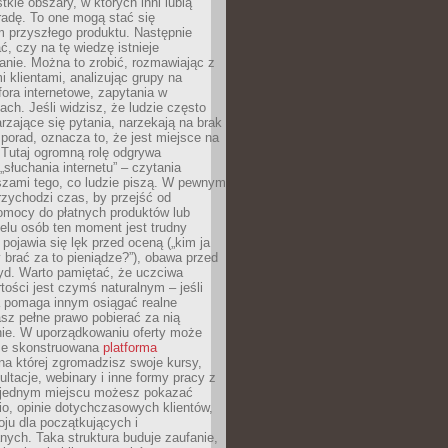
tkie obszary, w których inni lubią
 radę. To one mogą stać się
 przyszłego produktu. Następnie
ć, czy na tę wiedzę istnieje
nie. Można to zrobić, rozmawiając z
i klientami, analizując grupy na
ora internetowe, zapytania w
ch. Jeśli widzisz, że ludzie często
rzające się pytania, narzekają na brak
porad, oznacza to, że jest miejsce na
 Tutaj ogromną rolę odgrywa
„słuchania internetu” – czytania
szami tego, co ludzie piszą. W pewnym
zychodzi czas, by przejść od
omocy do płatnych produktów lub
ielu osób ten moment jest trudny
 pojawia się lęk przed oceną („kim ja
 brać za to pieniądze?”), obawa przed
yd. Warto pamiętać, że uczciwa
ości jest czymś naturalnym – jeśli
a pomaga innym osiągać realne
sz pełne prawo pobierać za nią
ie. W uporządkowaniu oferty może
ze skonstruowana
platforma
na której zgromadzisz swoje kursy,
ultacje, webinary i inne formy pracy z
 jednym miejscu możesz pokazać
lio, opinie dotychczasowych klientów,
oju dla początkujących i
ych. Taka struktura buduje zaufanie,