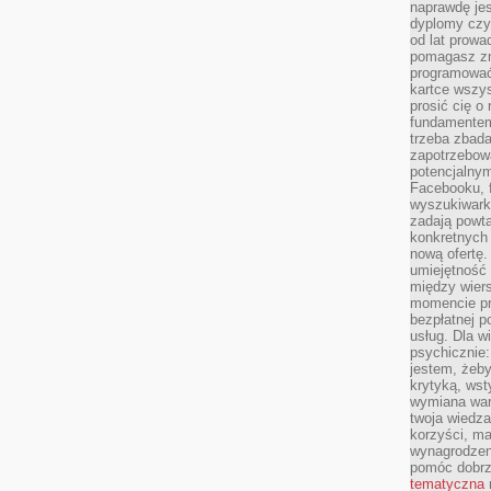
naprawdę jes
dyplomy czy 
od lat prow
pomagasz zn
programować,
kartce wszys
prosić cię o
fundamentem
trzeba zbada
zapotrzebowa
potencjalnym
Facebooku, f
wyszukiwarka
zadają powta
konkretnych 
nową ofertę.
umiejętność 
między wier
momencie pr
bezpłatnej p
usług. Dla w
psychicznie:
jestem, żeby
krytyką, wst
wymiana wart
twoja wiedz
korzyści, ma
wynagrodzen
pomóc dobr
tematyczna