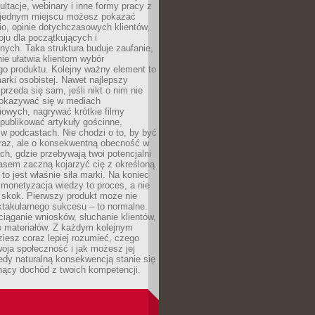
ultacje, webinary i inne formy pracy z
 jednym miejscu możesz pokazać
lio, opinie dotychczasowych klientów,
oju dla początkujących i
ych. Taka struktura buduje zaufanie,
ie ułatwia klientom wybór
o produktu. Kolejny ważny element to
rki osobistej. Nawet najlepszy
przeda się sam, jeśli nikt o nim nie
pokazywać się w mediach
owych, nagrywać krótkie filmy
publikować artykuły gościnne,
w podcastach. Nie chodzi o to, by być
raz, ale o konsekwentną obecność w
ch, gdzie przebywają twoi potencjalni
zasem zaczną kojarzyć cię z określoną
 to jest właśnie siła marki. Na koniec
 monetyzacja wiedzy to proces, a nie
 skok. Pierwszy produkt może nie
ktakularnego sukcesu – to normalne.
ciąganie wniosków, słuchanie klientów,
e materiałów. Z każdym kolejnym
iesz coraz lepiej rozumieć, czego
woja społeczność i jak możesz jej
dy naturalną konsekwencją stanie się
snący dochód z twoich kompetencji.