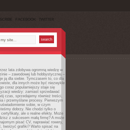
SCRIBE
FACEBOOK
TWITTER
 przez lata zdobywa ogromną wiedzę w
dzinie – zawodowej lub hobbystycznej –
e ją dla siebie. Tymczasem to, co dla
ywiste, dla innych może być niezwykle
go coraz popularniejszy staje się
yzacji wiedzy: zamiast sprzedawać
ój czas, sprzedajemy również treści,
ia i przemyślane procesy. Pierwszym
t uświadomienie sobie, w czym
teśmy dobrzy. Nie chodzi tylko o
certyfikaty, ale o realne efekty. Może
adzisz z sukcesem małą firmę? A może
ajomym pisać CV, naprawiać rowery,
 tworzyć grafiki? Warto spisać na