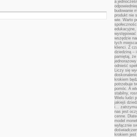
a jednocześn
odpowiednieg
budowanie ma
produkt nie s
wie. Warto 
społeczności
edukacyjne, 
występować 
wszędzie na
tych miejsca
klienci. Z c
dziedziną – i
pamiętaj, że
jednorazowy
odnieść spe
Liczy się wy
doskonaleni
krokiem będz
potrzebuje t
pomóc. A wte
stabilny, ro
Wielu ludzi
jakiejś dzie
i… zatrzymuj
nas jest ocz
cenne. Dlate
model monet
wyłącznie sw
doświadczen
krokiem jes