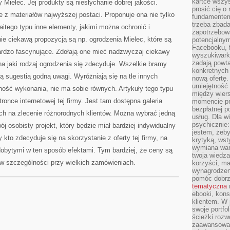
kartce wszys
y Mielec. Jej produkty są niesłychanie dobrej jakości.
prosić cię o
e z materiałów najwyższej postaci. Proponuje ona nie tylko
fundamentem
trzeba zbada
aitego typu inne elementy, jakimi można ochronić i
zapotrzebowa
nie ciekawą propozycją są np. ogrodzenia Mielec, które są
potencjalnym
Facebooku, f
bardzo fascynujące. Zdołają one mieć nadzwyczaj ciekawy
wyszukiwarka
zadają powta
 na jaki rodzaj ogrodzenia się zdecyduje. Wszelkie bramy
konkretnych 
są sugestią godną uwagi. Wyróżniają się na tle innych
nową ofertę.
umiejętność 
idność wykonania, nie ma sobie równych. Artykuły tego typu
między wier
nce internetowej tej firmy. Jest tam dostępna galeria
momencie pr
bezpłatnej p
ch na zlecenie różnorodnych klientów. Można wybrać jedną
usług. Dla w
psychicznie:
ój osobisty projekt, który będzie miał bardziej indywidualny
jestem, żeby
 kto zdecyduje się na skorzystanie z oferty tej firmy, na
krytyką, wst
wymiana wart
obytymi w ten sposób efektami. Tym bardziej, że ceny są
twoja wiedz
 w szczególności przy wielkich zamówieniach.
korzyści, ma
wynagrodzen
pomóc dobr
tematyczna
ebooki, kons
klientem. W
swoje portfo
ścieżki rozw
zaawansowan