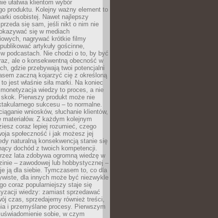
ie ułatwia klientom wybór
o produktu. Kolejny ważny element to
rki osobistej. Nawet najlepszy
przeda się sam, jeśli nikt o nim nie
pokazywać się w mediach
owych, nagrywać krótkie filmy
publikować artykuły gościnne,
w podcastach. Nie chodzi o to, by być
raz, ale o konsekwentną obecność w
ch, gdzie przebywają twoi potencjalni
zasem zaczną kojarzyć cię z określoną
 to jest właśnie siła marki. Na koniec
 monetyzacja wiedzy to proces, a nie
 skok. Pierwszy produkt może nie
ktakularnego sukcesu – to normalne.
ciąganie wniosków, słuchanie klientów,
e materiałów. Z każdym kolejnym
iesz coraz lepiej rozumieć, czego
woja społeczność i jak możesz jej
dy naturalną konsekwencją stanie się
snący dochód z twoich kompetencji.
 przez lata zdobywa ogromną wiedzę w
dzinie – zawodowej lub hobbystycznej –
e ją dla siebie. Tymczasem to, co dla
ywiste, dla innych może być niezwykle
go coraz popularniejszy staje się
yzacji wiedzy: zamiast sprzedawać
ój czas, sprzedajemy również treści,
ia i przemyślane procesy. Pierwszym
t uświadomienie sobie, w czym