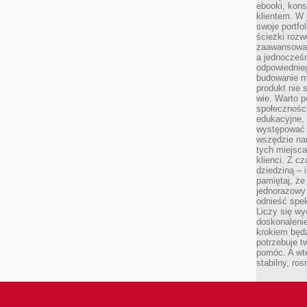
ebooki, kons
klientem. W
swoje portfo
ścieżki rozw
zaawansowan
a jednocześn
odpowiednieg
budowanie ma
produkt nie s
wie. Warto 
społeczności
edukacyjne, 
występować 
wszędzie na
tych miejsca
klienci. Z c
dziedziną – i
pamiętaj, że
jednorazowy
odnieść spe
Liczy się wy
doskonaleni
krokiem będz
potrzebuje t
pomóc. A wte
stabilny, ro