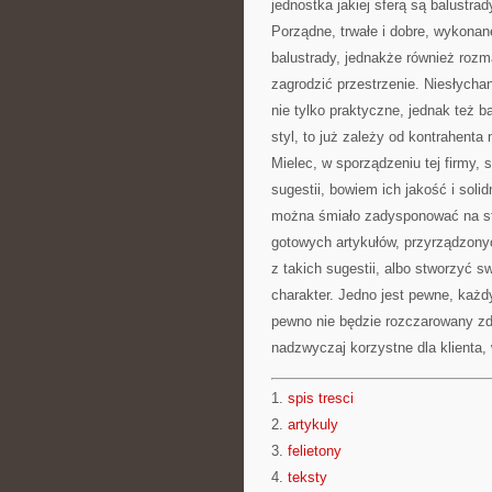
jednostka jakiej sferą są balustrad
Porządne, trwałe i dobre, wykonan
balustrady, jednakże również rozm
zagrodzić przestrzenie. Niesłycha
nie tylko praktyczne, jednak też 
styl, to już zależy od kontrahenta
Mielec, w sporządzeniu tej firmy, 
sugestii, bowiem ich jakość i sol
można śmiało zadysponować na stro
gotowych artykułów, przyrządzony
z takich sugestii, albo stworzyć sw
charakter. Jedno jest pewne, każdy
pewno nie będzie rozczarowany zd
nadzwyczaj korzystne dla klienta,
1.
spis tresci
2.
artykuly
3.
felietony
4.
teksty