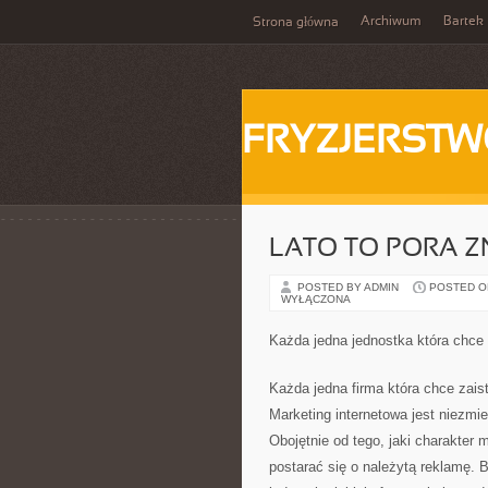
Archiwum
Bartek
Strona główna
FRYZJERST
LATO TO PORA 
POSTED BY ADMIN
POSTED ON
WYŁĄCZONA
Każda jedna jednostka która chce
Każda jedna firma która chce zais
Marketing internetowa jest niezmie
Obojętnie od tego, jaki charakter
postarać się o należytą reklamę. B