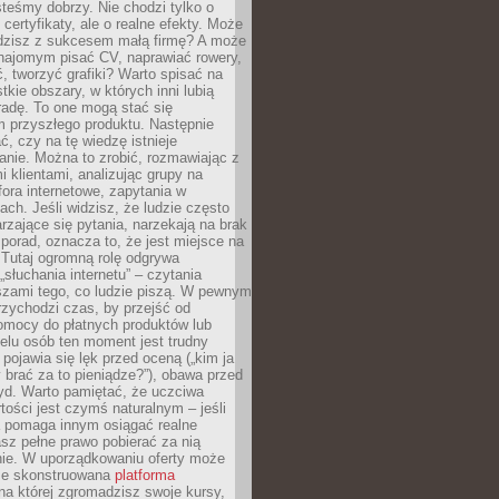
teśmy dobrzy. Nie chodzi tylko o
certyfikaty, ale o realne efekty. Może
adzisz z sukcesem małą firmę? A może
ajomym pisać CV, naprawiać rowery,
 tworzyć grafiki? Warto spisać na
tkie obszary, w których inni lubią
 radę. To one mogą stać się
 przyszłego produktu. Następnie
ć, czy na tę wiedzę istnieje
nie. Można to zrobić, rozmawiając z
i klientami, analizując grupy na
ora internetowe, zapytania w
ch. Jeśli widzisz, że ludzie często
rzające się pytania, narzekają na brak
porad, oznacza to, że jest miejsce na
 Tutaj ogromną rolę odgrywa
„słuchania internetu” – czytania
szami tego, co ludzie piszą. W pewnym
zychodzi czas, by przejść od
omocy do płatnych produktów lub
ielu osób ten moment jest trudny
 pojawia się lęk przed oceną („kim ja
 brać za to pieniądze?”), obawa przed
yd. Warto pamiętać, że uczciwa
ości jest czymś naturalnym – jeśli
a pomaga innym osiągać realne
sz pełne prawo pobierać za nią
ie. W uporządkowaniu oferty może
ze skonstruowana
platforma
na której zgromadzisz swoje kursy,