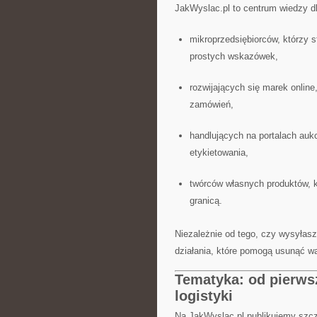
JakWyslac.pl to centrum wiedzy dl
mikroprzedsiębiorców, którzy s
prostych wskazówek,
rozwijających się marek online
zamówień,
handlujących na portalach auk
etykietowania,
twórców własnych produktów, k
granicą.
Niezależnie od tego, czy wysyłasz
działania, które pomogą usunąć wą
Tematyka: od pierws
logistyki
Na JakWyslac.pl publikujemy szcze