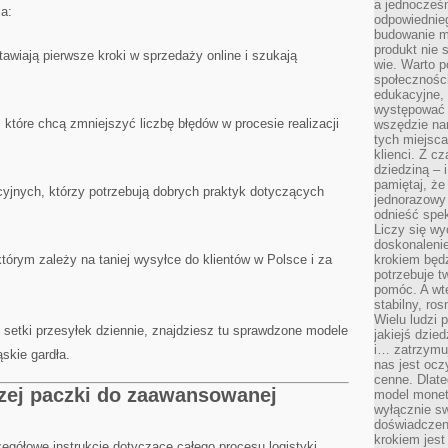
a jednocześn
a:
odpowiednieg
budowanie ma
produkt nie s
tawiają pierwsze kroki w sprzedaży online i szukają
wie. Warto 
społeczności
edukacyjne, 
występować 
, które chcą zmniejszyć liczbę błędów w procesie realizacji
wszędzie na
tych miejsca
klienci. Z c
dziedziną – i
pamiętaj, że
cyjnych, którzy potrzebują dobrych praktyk dotyczących
jednorazowy
odnieść spe
Liczy się wy
doskonaleni
tórym zależy na taniej wysyłce do klientów w Polsce i za
krokiem będz
potrzebuje t
pomóc. A wte
stabilny, ro
Wielu ludzi
 setki przesyłek dziennie, znajdziesz tu sprawdzone modele
jakiejś dzie
i… zatrzymuj
skie gardła.
nas jest ocz
cenne. Dlate
zej paczki do zaawansowanej
model monet
wyłącznie sw
doświadczen
krokiem jes
gółowe instrukcje dotyczące całego procesu logistyki.