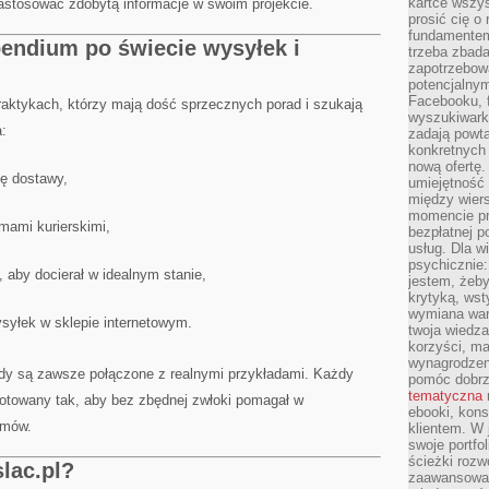
kartce wszys
stosować zdobytą informacje w swoim projekcie.
prosić cię o
fundamentem
endium po świecie wysyłek i
trzeba zbada
zapotrzebowa
potencjalnym
Facebooku, f
raktykach, którzy mają dość sprzecznych porad i szukają
wyszukiwarka
:
zadają powta
konkretnych 
nową ofertę.
ę dostawy,
umiejętność 
między wier
momencie pr
rmami kurierskimi,
bezpłatnej p
usług. Dla w
psychicznie:
, aby docierał w idealnym stanie,
jestem, żeby
krytyką, wst
wymiana wart
syłek w sklepie internetowym.
twoja wiedz
korzyści, ma
wynagrodzen
sady są zawsze połączone z realnymi przykładami. Każdy
pomóc dobr
tematyczna
gotowany tak, aby bez zbędnej zwłoki pomagał w
ebooki, kons
emów.
klientem. W
swoje portfo
ścieżki rozw
lac.pl?
zaawansowan