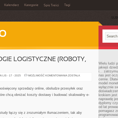
Kalendarz
Kategorie
Tagi
Spis Treści
SUB
WO
IE LOGISTYCZNE (ROBOTY,
Wielu ludzi
jakiejś dzie
i… zatrzymuj
nas jest ocz
NOWE
LIS - 17 - 2025
MOŻLIWOŚĆ KOMENTOWANIA
ZOSTAŁA
TECHNOLOGIE
cenne. Dlate
LOGISTYCZNE
model monet
(ROBOTY,
wyłącznie sw
DRONY,
poświęcony sprzedaży online, obsłudze przesyłek oraz
IOT)
doświadczen
óre chcą obniżać koszty dostawy i budować skalowalny e-
krokiem jes
naprawdę jes
dyplomy czy 
od lat prow
pomagasz zn
 study łączy się z zrozumiałym tłumaczeniem, tak aby
programować,