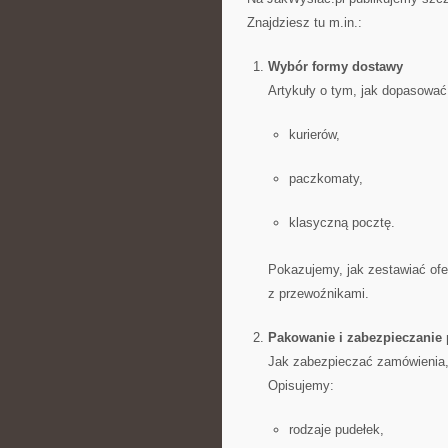
Znajdziesz tu m.in.:
Wybór formy dostawy
Artykuły o tym, jak dopasować
kurierów,
paczkomaty,
klasyczną pocztę.
Pokazujemy, jak zestawiać ofer
z przewoźnikami.
Pakowanie i zabezpieczanie 
Jak zabezpieczać zamówienia,
Opisujemy:
rodzaje pudełek,