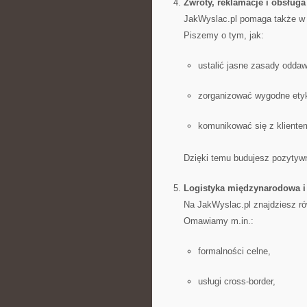
Zwroty, reklamacje i obsług
JakWyslac.pl pomaga także w u
Piszemy o tym, jak:
ustalić jasne zasady oddaw
zorganizować wygodne etyk
komunikować się z kliente
Dzięki temu budujesz pozytywn
Logistyka międzynarodowa i
Na JakWyslac.pl znajdziesz ró
Omawiamy m.in.:
formalności celne,
usługi cross-border,