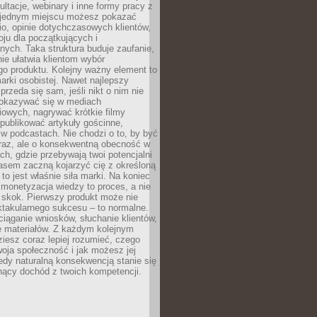
ultacje, webinary i inne formy pracy z
 jednym miejscu możesz pokazać
lio, opinie dotychczasowych klientów,
oju dla początkujących i
ych. Taka struktura buduje zaufanie,
ie ułatwia klientom wybór
o produktu. Kolejny ważny element to
rki osobistej. Nawet najlepszy
przeda się sam, jeśli nikt o nim nie
pokazywać się w mediach
owych, nagrywać krótkie filmy
publikować artykuły gościnne,
w podcastach. Nie chodzi o to, by być
raz, ale o konsekwentną obecność w
ch, gdzie przebywają twoi potencjalni
zasem zaczną kojarzyć cię z określoną
 to jest właśnie siła marki. Na koniec
 monetyzacja wiedzy to proces, a nie
 skok. Pierwszy produkt może nie
ktakularnego sukcesu – to normalne.
ciąganie wniosków, słuchanie klientów,
e materiałów. Z każdym kolejnym
iesz coraz lepiej rozumieć, czego
woja społeczność i jak możesz jej
dy naturalną konsekwencją stanie się
snący dochód z twoich kompetencji.