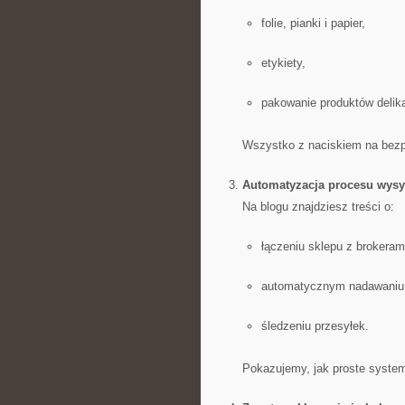
folie, pianki i papier,
etykiety,
pakowanie produktów delik
Wszystko z naciskiem na bezp
Automatyzacja procesu wysy
Na blogu znajdziesz treści o:
łączeniu sklepu z brokeram
automatycznym nadawaniu
śledzeniu przesyłek.
Pokazujemy, jak proste system