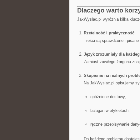
Dlaczego warto korz
JakWyslac.pl wyróżnia kilka klucz
Rzetelność i praktyczność
Treści są sprawdzone i pisane 
Język zrozumiały dla każde
Zamiast zawiłego żargonu znaj
Skupienie na realnych prob
Na JakWyslac.pl opisujemy sytu
opóźnione dostawy,
bałagan w etykietach,
ręczne przepisywanie dany
Do każdego problemu dostajesz