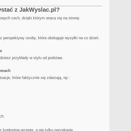
ystać z JakWyslac.pl?
owych cech, dzięki którym wraca się na stronę:
z perspektywy osoby, która obsługuje wysyłki na co dzień.
go
dziesz przykłady w stylu od podstaw.
lemach
acje, które faktycznie się zdarzają, np.:
ch.
 konkretną receptę, a nie tylko narzekanie.