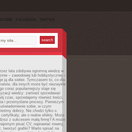
SCRIBE
FACEBOOK
TWITTER
 przez lata zdobywa ogromną wiedzę w
dzinie – zawodowej lub hobbystycznej –
e ją dla siebie. Tymczasem to, co dla
ywiste, dla innych może być niezwykle
go coraz popularniejszy staje się
yzacji wiedzy: zamiast sprzedawać
ój czas, sprzedajemy również treści,
ia i przemyślane procesy. Pierwszym
t uświadomienie sobie, w czym
teśmy dobrzy. Nie chodzi tylko o
certyfikaty, ale o realne efekty. Może
adzisz z sukcesem małą firmę? A może
ajomym pisać CV, naprawiać rowery,
 tworzyć grafiki? Warto spisać na