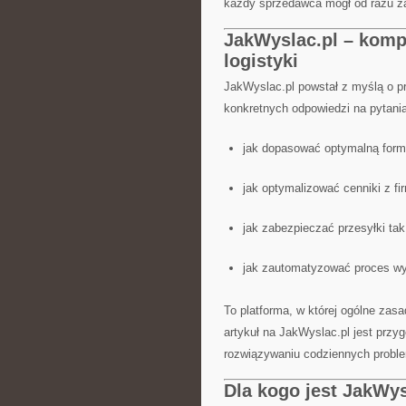
każdy sprzedawca mógł od razu za
JakWyslac.pl – komp
logistyki
JakWyslac.pl powstał z myślą o p
konkretnych odpowiedzi na pytania
jak dopasować optymalną form
jak optymalizować cenniki z fi
jak zabezpieczać przesyłki tak
jak zautomatyzować proces wy
To platforma, w której ogólne za
artykuł na JakWyslac.pl jest przy
rozwiązywaniu codziennych probl
Dla kogo jest JakWys