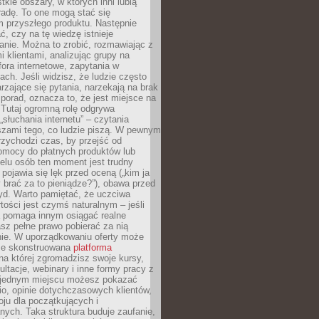
tkie obszary, w których inni lubią
 radę. To one mogą stać się
 przyszłego produktu. Następnie
ć, czy na tę wiedzę istnieje
nie. Można to zrobić, rozmawiając z
i klientami, analizując grupy na
ora internetowe, zapytania w
ch. Jeśli widzisz, że ludzie często
rzające się pytania, narzekają na brak
porad, oznacza to, że jest miejsce na
 Tutaj ogromną rolę odgrywa
„słuchania internetu” – czytania
szami tego, co ludzie piszą. W pewnym
zychodzi czas, by przejść od
omocy do płatnych produktów lub
ielu osób ten moment jest trudny
 pojawia się lęk przed oceną („kim ja
 brać za to pieniądze?”), obawa przed
yd. Warto pamiętać, że uczciwa
ości jest czymś naturalnym – jeśli
a pomaga innym osiągać realne
sz pełne prawo pobierać za nią
ie. W uporządkowaniu oferty może
ze skonstruowana
platforma
na której zgromadzisz swoje kursy,
ultacje, webinary i inne formy pracy z
 jednym miejscu możesz pokazać
lio, opinie dotychczasowych klientów,
oju dla początkujących i
ych. Taka struktura buduje zaufanie,