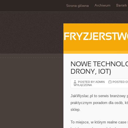
Archiwum
Bartek
Strona główna
FRYZJERST
NOWE TECHNOLOG
DRONY, IOT)
POSTED BY ADMIN
POSTED ON 
WYŁĄCZONA
JakWyslac.pl to serwis branżowy 
praktycznym poradom dla osób, kt
sklep.
To miejsce, w którym realne case