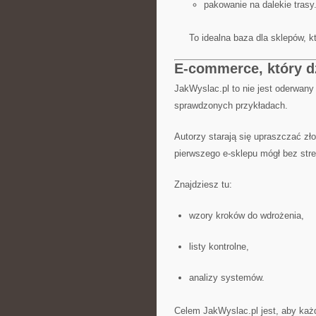
pakowanie na dalekie trasy
To idealna baza dla sklepów, 
E-commerce, który dzi
JakWyslac.pl to nie jest oderwany
sprawdzonych przykładach.
Autorzy starają się upraszczać zł
pierwszego e-sklepu mógł bez stre
Znajdziesz tu:
wzory kroków do wdrożenia,
listy kontrolne,
analizy systemów.
Celem JakWyslac.pl jest, aby każd