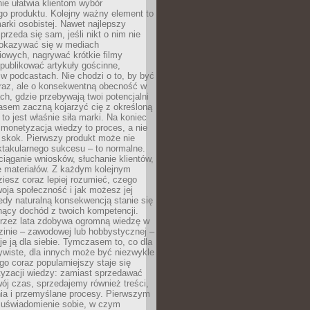
ie ułatwia klientom wybór
o produktu. Kolejny ważny element to
rki osobistej. Nawet najlepszy
przeda się sam, jeśli nikt o nim nie
pokazywać się w mediach
owych, nagrywać krótkie filmy
publikować artykuły gościnne,
w podcastach. Nie chodzi o to, by być
raz, ale o konsekwentną obecność w
ch, gdzie przebywają twoi potencjalni
zasem zaczną kojarzyć cię z określoną
 to jest właśnie siła marki. Na koniec
 monetyzacja wiedzy to proces, a nie
 skok. Pierwszy produkt może nie
ktakularnego sukcesu – to normalne.
ciąganie wniosków, słuchanie klientów,
e materiałów. Z każdym kolejnym
iesz coraz lepiej rozumieć, czego
woja społeczność i jak możesz jej
dy naturalną konsekwencją stanie się
snący dochód z twoich kompetencji.
 przez lata zdobywa ogromną wiedzę w
dzinie – zawodowej lub hobbystycznej –
e ją dla siebie. Tymczasem to, co dla
ywiste, dla innych może być niezwykle
go coraz popularniejszy staje się
yzacji wiedzy: zamiast sprzedawać
ój czas, sprzedajemy również treści,
ia i przemyślane procesy. Pierwszym
t uświadomienie sobie, w czym