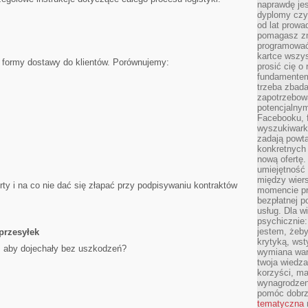
naprawdę jes
dyplomy czy 
od lat prow
pomagasz zn
programować,
kartce wszys
 formy dostawy do klientów. Porównujemy:
prosić cię o
fundamentem
trzeba zbada
zapotrzebowa
potencjalnym
Facebooku, f
wyszukiwarka
zadają powta
konkretnych 
nową ofertę.
umiejętność 
między wier
ty i na co nie dać się złapać przy podpisywaniu kontraktów
momencie pr
bezpłatnej p
usług. Dla w
psychicznie:
jestem, żeby
przesyłek
krytyką, wst
 aby dojechały bez uszkodzeń?
wymiana wart
twoja wiedz
korzyści, ma
wynagrodzen
pomóc dobr
tematyczna