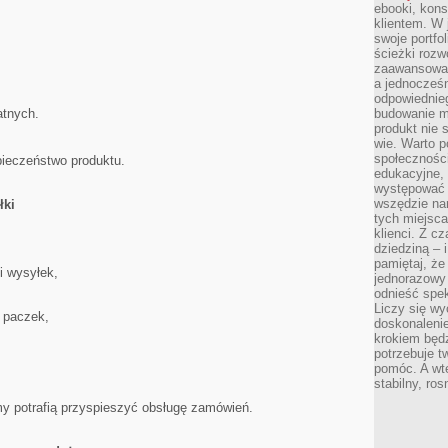
ebooki, kons
klientem. W
swoje portfo
ścieżki rozw
zaawansowan
a jednocześn
odpowiednieg
atnych.
budowanie ma
produkt nie s
wie. Warto 
społeczności
ieczeństwo produktu.
edukacyjne, 
występować 
wszędzie na
łki
tych miejsca
klienci. Z c
dziedziną – i
pamiętaj, że
i wysyłek,
jednorazowy
odnieść spe
Liczy się wy
 paczek,
doskonaleni
krokiem będz
potrzebuje t
pomóc. A wte
stabilny, ro
y potrafią przyspieszyć obsługę zamówień.