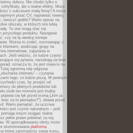
teśmy dobrzy. Nie chodzi tylko o
certyfikaty, ale o realne efekty. Może
adzisz z sukcesem małą firmę? A może
ajomym pisać CV, naprawiać rowery,
 tworzyć grafiki? Warto spisać na
tkie obszary, w których inni lubią
 radę. To one mogą stać się
 przyszłego produktu. Następnie
ć, czy na tę wiedzę istnieje
nie. Można to zrobić, rozmawiając z
i klientami, analizując grupy na
ora internetowe, zapytania w
ch. Jeśli widzisz, że ludzie często
rzające się pytania, narzekają na brak
porad, oznacza to, że jest miejsce na
 Tutaj ogromną rolę odgrywa
„słuchania internetu” – czytania
szami tego, co ludzie piszą. W pewnym
zychodzi czas, by przejść od
omocy do płatnych produktów lub
ielu osób ten moment jest trudny
 pojawia się lęk przed oceną („kim ja
 brać za to pieniądze?”), obawa przed
yd. Warto pamiętać, że uczciwa
ości jest czymś naturalnym – jeśli
a pomaga innym osiągać realne
sz pełne prawo pobierać za nią
ie. W uporządkowaniu oferty może
ze skonstruowana
platforma
na której zgromadzisz swoje kursy,