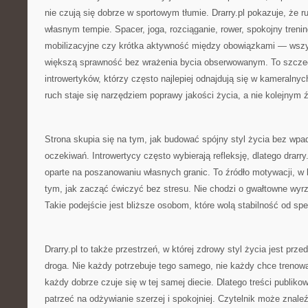
nie czują się dobrze w sportowym tłumie. Drarry.pl pokazuje, że 
własnym tempie. Spacer, joga, rozciąganie, rower, spokojny tren
mobilizacyjne czy krótka aktywność między obowiązkami — wsz
większą sprawność bez wrażenia bycia obserwowanym. To szczeg
introwertyków, którzy często najlepiej odnajdują się w kameralnyc
ruch staje się narzędziem poprawy jakości życia, a nie kolejnym 
Strona skupia się na tym, jak budować spójny styl życia bez wp
oczekiwań. Introwertycy często wybierają refleksję, dlatego drarry
oparte na poszanowaniu własnych granic. To źródło motywacji, w
tym, jak zacząć ćwiczyć bez stresu. Nie chodzi o gwałtowne wyrz
Takie podejście jest bliższe osobom, które wolą stabilność od spe
Drarry.pl to także przestrzeń, w której zdrowy styl życia jest prz
droga. Nie każdy potrzebuje tego samego, nie każdy chce trenow
każdy dobrze czuje się w tej samej diecie. Dlatego treści publik
patrzeć na odżywianie szerzej i spokojniej. Czytelnik może znale