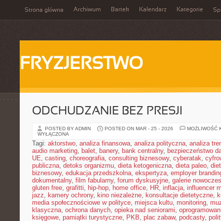
Archiwum
Bartek
Kalendarz
Kategorie
Strona główna
Spi
FRYZJERSTWO
ODCHUDZANIE BEZ PRESJI
POSTED BY ADMIN
POSTED ON MAR - 25 - 2026
MOŻLIWOŚĆ 
WYŁĄCZONA
Tagi:
aktorstwo
,
analiza finansowa
,
analiza polityczna
,
analiza tr
audio marketing
,
balet
,
banery
,
bank centralny
,
bezpieczeństwo d
UE
,
casting
,
choreografia
,
consulting biznesowy
,
cyberatak
,
cyfro
publiczna
,
detoks organizmu
,
dieta ketogeniczna
,
dieta paleo
,
die
biznesowy
,
edukacja przedszkolna
,
ekspertyza
,
employer brandin
dokumentalny
,
film fabularny
,
forum dyskusyjne
,
galerie nowocze
gluten free
,
grafitti
,
hip-hop
,
home office
,
HR
,
inflacja
,
influencer 
jazz
,
kamery ochrony
,
kino niezależne
,
konsultacje dietetyczne
,
k
media społecznościowe w polityce
,
miejsca kultu
,
monitoring
,
mu
klasyczna
,
ochrona danych
,
opieka nad seniorami
,
oprogramowan
księgowe
,
pamiątki turystyczne
,
PKB
,
plac zabaw
,
podcasty
,
poli