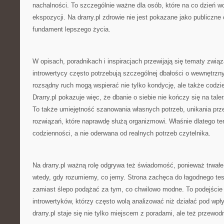
nachalności. To szczególnie ważne dla osób, które na co dzień wo
ekspozycji. Na drarry.pl zdrowie nie jest pokazane jako publiczne 
fundament lepszego życia.
W opisach, poradnikach i inspiracjach przewijają się tematy zwią
introwertycy często potrzebują szczególnej dbałości o wewnętrzny
rozsądny ruch mogą wspierać nie tylko kondycję, ale także codzi
Drarry.pl pokazuje więc, że dbanie o siebie nie kończy się na tal
To także umiejętność szanowania własnych potrzeb, unikania prze
rozwiązań, które naprawdę służą organizmowi. Właśnie dlatego tem
codzienności, a nie oderwana od realnych potrzeb czytelnika.
Na drarry.pl ważną rolę odgrywa też świadomość, ponieważ trwałe 
wtedy, gdy rozumiemy, co jemy. Strona zachęca do łagodnego te
zamiast ślepo podążać za tym, co chwilowo modne. To podejście 
introwertyków, którzy często wolą analizować niż działać pod wp
drarry.pl staje się nie tylko miejscem z poradami, ale też przewo