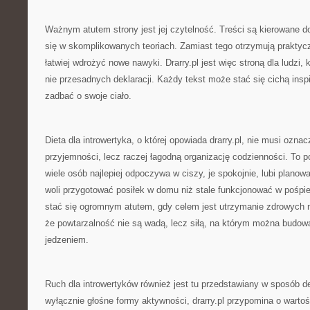
Ważnym atutem strony jest jej czytelność. Treści są kierowane do
się w skomplikowanych teoriach. Zamiast tego otrzymują praktycz
łatwiej wdrożyć nowe nawyki. Drarry.pl jest więc stroną dla ludzi, 
nie przesadnych deklaracji. Każdy tekst może stać się cichą inspir
zadbać o swoje ciało.
Dieta dla introwertyka, o której opowiada drarry.pl, nie musi ozna
przyjemności, lecz raczej łagodną organizację codzienności. To p
wiele osób najlepiej odpoczywa w ciszy, je spokojnie, lubi plano
woli przygotować posiłek w domu niż stale funkcjonować w pośpi
stać się ogromnym atutem, gdy celem jest utrzymanie zdrowych 
że powtarzalność nie są wadą, lecz siłą, na którym można budowa
jedzeniem.
Ruch dla introwertyków również jest tu przedstawiany w sposób d
wyłącznie głośne formy aktywności, drarry.pl przypomina o wartoś