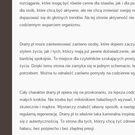
rozciąganie, które mogą być równie cenne dla stawów, jak i dla ps
dla osób, które chcą być aktywne, ale nie chcą zmieniać swojej na
dopasować się do głośnych trendów. Na tej stronie aktywność nie
codziennym wsparciem organizmu.
Drarry.pl może zainteresować zarówno osoby, które dopiero zacz
stylem życia, jak i tych, którzy mają już pewne doświadczenie, a
bardziej spokojnie. To miejsce dla czytelników szukających pros
życia. Dzięki temu strona nie zamyka się w jednym schemacie, l
potrzebom. Można tu odnaleźć zarówno pomysły na codzienne wyb
Cały charakter drarry.pl opiera się na przekonaniu, że lepsza co
małych kroków. Nie trzeba być miłośnikiem hałaśliwych wyzwań, 
skutecznie i mądrze. Wystarczy znaleźć własny sposób, a następ
regularną regenerację. Drarry.pl to właśnie taka kameralna inspirac
się z autentycznością. To strona dla tych, którzy chcą żyć zdrow
hałasu, bez pośpiechu i bez zbędnej presji.