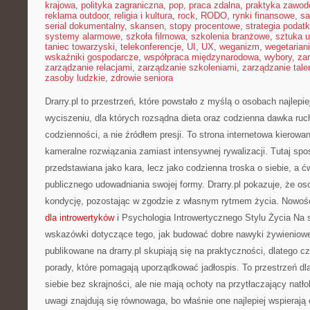
krajowa
,
polityka zagraniczna
,
pop
,
praca zdalna
,
praktyka zawo
reklama outdoor
,
religia i kultura
,
rock
,
RODO
,
rynki finansowe
,
sa
serial dokumentalny
,
skansen
,
stopy procentowe
,
strategia podat
systemy alarmowe
,
szkoła filmowa
,
szkolenia branżowe
,
sztuka u
taniec towarzyski
,
telekonferencje
,
UI
,
UX
,
weganizm
,
wegetarian
wskaźniki gospodarcze
,
współpraca międzynarodowa
,
wybory
,
za
zarządzanie relacjami
,
zarządzanie szkoleniami
,
zarządzanie tale
zasoby ludzkie
,
zdrowie seniora
Drarry.pl to przestrzeń, które powstało z myślą o osobach najlepi
wyciszeniu, dla których rozsądna dieta oraz codzienna dawka r
codzienności, a nie źródłem presji. To strona internetowa kierowa
kameralne rozwiązania zamiast intensywnej rywalizacji. Tutaj spo
przedstawiana jako kara, lecz jako codzienna troska o siebie, a 
publicznego udowadniania swojej formy. Drarry.pl pokazuje, że 
kondycję, pozostając w zgodzie z własnym rytmem życia. Nowośc
dla introwertyków
i Psychologia Introwertycznego Stylu Życia Na 
wskazówki dotyczące tego, jak budować dobre nawyki żywieniowe
publikowane na drarry.pl skupiają się na praktyczności, dlatego c
porady, które pomagają uporządkować jadłospis. To przestrzeń dl
siebie bez skrajności, ale nie mają ochoty na przytłaczający natł
uwagi znajdują się równowaga, bo właśnie one najlepiej wspierają