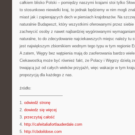
całkiem blisko Polski – pomiędzy naszymi krajami stoi tylko Słow
to stosunkowo niewielki kraj, to jednak będziemy w nim mogli zn
miast jak i zapierających dech w piersiach krajobrazów. Na szcz
naturalnie Budapeszt, który wszystkimi oferowanymi przez siebie 
zachwycić osoby z nawet najbardziej wygórowanymi wymaganiami.
naturalne, to do zdecydowanie najciekawszych miejsc należy tu sł
jest największym zbiornikiem wodnym tego typu w tym regionie E
A zatem, Węgry bez wątpienia mają do zaoferowania bardzo wiele
Ciekawostką może być również fakt, że Polacy i Węgrzy dzielą ze
trwającą już od całych wieków przyjaźń, więc wakacje w tym kra
propozycją dla każdego z nas.
źródło:
———————————
1.
odwiedź stronę
2.
dowiedz się więcej
3.
przeczytaj całość
4.
http://cafeitaliafortlauderdale.com
5.
http://cbdoildose.com