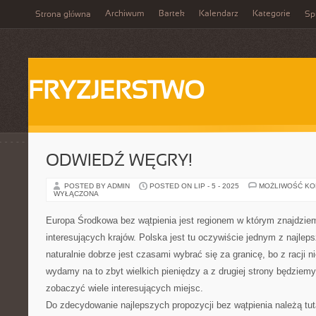
Archiwum
Bartek
Kalendarz
Kategorie
Strona główna
Spi
FRYZJERSTWO
ODWIEDŹ WĘGRY!
POSTED BY ADMIN
POSTED ON LIP - 5 - 2025
MOŻLIWOŚĆ K
WYŁĄCZONA
Europa Środkowa bez wątpienia jest regionem w którym znajdzi
interesujących krajów. Polska jest tu oczywiście jednym z najlep
naturalnie dobrze jest czasami wybrać się za granicę, bo z racji ni
wydamy na to zbyt wielkich pieniędzy a z drugiej strony będziemy
zobaczyć wiele interesujących miejsc.
Do zdecydowanie najlepszych propozycji bez wątpienia należą tut