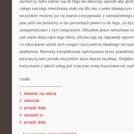
wystarczy tylko zabrać się do tego we właściwy sposób aby gru
całego naszego mieszkania stało się dla nas o wiele łatwiejszym
wszystkim musimy już na starcie zrezygnować z samodzielnego 
prac jeśli nie jesteśmy w stu procentach pewni co do tego, że d
umiejętnościami z tym związanymi. Aktualnie prace remontowe to
zaś same dotyczące tego oferty odznaczają się naprawdę ogrom
co odszukanie wśród nich czegoś rzeczywiście idealnego nie spr
problemów. Remonty kompleksowe wykonywane przez prawdziwych
przynoszą nam przede wszystkim dużo lepsze rezultaty. Dodatko
korzystanie z takich usług jest znacznie mniej kosztowne niż wyd
źródło:
———————————
1.
dowiedz się więcej
2.
odnośnik
3.
przejdź dalej
4.
sprawdź to
5.
przejdź dalej
CATEGORIES:
KOLEJ W EUROPIE