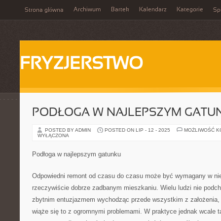
Archiwum
Bartek
Kalendarz
Kategorie
Strona główna
Spi
FRYZJERSTWO
PODŁOGA W NAJLEPSZYM GATU
POSTED BY ADMIN
POSTED ON LIP - 12 - 2025
MOŻLIWOŚĆ 
WYŁĄCZONA
Podłoga w najlepszym gatunku
Odpowiedni remont od czasu do czasu może być wymagany w ni
rzeczywiście dobrze zadbanym mieszkaniu. Wielu ludzi nie podch
zbytnim entuzjazmem wychodząc przede wszystkim z założenia,
wiąże się to z ogromnymi problemami. W praktyce jednak wcale ta