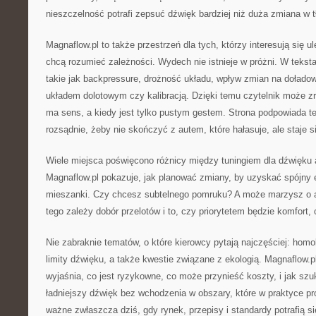
nieszczelność potrafi zepsuć dźwięk bardziej niż duża zmiana w 
Magnaflow.pl to także przestrzeń dla tych, którzy interesują się 
chcą rozumieć zależności. Wydech nie istnieje w próżni. W teksta
takie jak backpressure, drożność układu, wpływ zmian na doładow
układem dolotowym czy kalibracją. Dzięki temu czytelnik może zr
ma sens, a kiedy jest tylko pustym gestem. Strona podpowiada te
rozsądnie, żeby nie skończyć z autem, które hałasuje, ale staje s
Wiele miejsca poświęcono różnicy między tuningiem dla dźwięku 
Magnaflow.pl pokazuje, jak planować zmiany, by uzyskać spójny 
mieszanki. Czy chcesz subtelnego pomruku? A może marzysz o
tego zależy dobór przelotów i to, czy priorytetem będzie komfort, 
Nie zabraknie tematów, o które kierowcy pytają najczęściej: homo
limity dźwięku, a także kwestie związane z ekologią. Magnaflow.p
wyjaśnia, co jest ryzykowne, co może przynieść koszty, i jak sz
ładniejszy dźwięk bez wchodzenia w obszary, które w praktyce p
ważne zwłaszcza dziś, gdy rynek, przepisy i standardy potrafią si