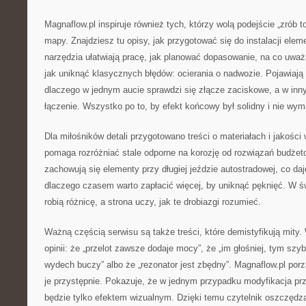
Magnaflow.pl inspiruje również tych, którzy wolą podejście „zrób t
mapy. Znajdziesz tu opisy, jak przygotować się do instalacji ele
narzędzia ułatwiają pracę, jak planować dopasowanie, na co uwa
jak uniknąć klasycznych błędów: ocierania o nadwozie. Pojawiają 
dlaczego w jednym aucie sprawdzi się złącze zaciskowe, a w inny
łączenie. Wszystko po to, by efekt końcowy był solidny i nie wy
Dla miłośników detali przygotowano treści o materiałach i jakości
pomaga rozróżniać stale odporne na korozję od rozwiązań budżet
zachowują się elementy przy długiej jeździe autostradowej, co daj
dlaczego czasem warto zapłacić więcej, by uniknąć pęknięć. W ś
robią różnicę, a strona uczy, jak te drobiazgi rozumieć.
Ważną częścią serwisu są także treści, które demistyfikują mity. 
opinii: że „przelot zawsze dodaje mocy”, że „im głośniej, tym szyb
wydech buczy” albo że „rezonator jest zbędny”. Magnaflow.pl porz
je przystępnie. Pokazuje, że w jednym przypadku modyfikacja pr
będzie tylko efektem wizualnym. Dzięki temu czytelnik oszczędza