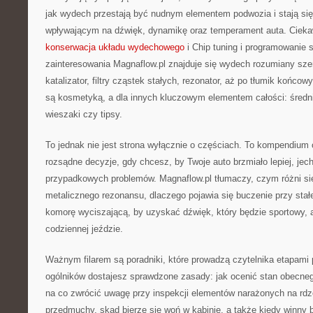
jak wydech przestają być nudnym elementem podwozia i stają 
wpływającym na dźwięk, dynamikę oraz temperament auta. Cieka
konserwacja układu wydechowego
i Chip tuning i programowanie
zainteresowania Magnaflow.pl znajduje się wydech rozumiany sze
katalizator, filtry cząstek stałych, rezonator, aż po tłumik końcowy
są kosmetyką, a dla innych kluczowym elementem całości: średnic
wieszaki czy tipsy.
To jednak nie jest strona wyłącznie o częściach. To kompendium
rozsądne decyzje, gdy chcesz, by Twoje auto brzmiało lepiej, jecha
przypadkowych problemów. Magnaflow.pl tłumaczy, czym różni się
metalicznego rezonansu, dlaczego pojawia się buczenie przy stałej
komorę wyciszającą, by uzyskać dźwięk, który będzie sportowy, 
codziennej jeździe.
Ważnym filarem są poradniki, które prowadzą czytelnika etapami
ogólników dostajesz sprawdzone zasady: jak ocenić stan obecn
na co zwrócić uwagę przy inspekcji elementów narażonych na rdz
przedmuchy, skąd bierze się woń w kabinie, a także kiedy winny 