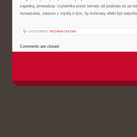
zajawką, prowadząc czytelnika przez tematy od podstaw aż po b
rozważania, zawsze z myślą o tym, by końcowy efekt był satysfa
CATEGORIES:
BOCHEN-CHLEBA
Comments are closed.