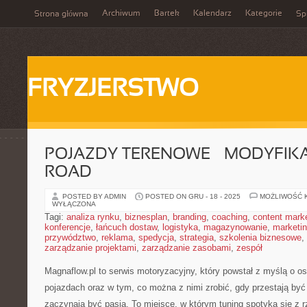
Archiwum
Bartek
Kalendarz
Kategorie
Strona główna
Spi
FRYZJERSTWO
POJAZDY TERENOWE – MODYFIKA
ROAD
POSTED BY ADMIN
POSTED ON GRU - 18 - 2025
MOŻLIWOŚĆ 
WYŁĄCZONA
Tagi:
analiza rynku
,
biznesplan
,
branding
,
coaching
,
content mark
konferencje
,
łańcuch dostaw
,
logistyka
,
magazynowanie
,
marketi
przywództwo
,
reklama
,
spedycja
,
strategia
,
szkolenia biznesowe
,
zarządzanie projektami
,
zarządzanie zasobami
,
zespół
Magnaflow.pl to serwis motoryzacyjny, który powstał z myślą o 
pojazdach oraz w tym, co można z nimi zrobić, gdy przestają być 
zaczynają być pasją. To miejsce, w którym tuning spotyka się z 