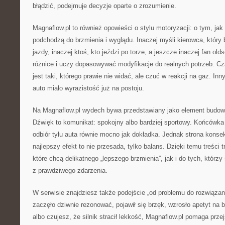
błądzić, podejmuje decyzje oparte o zrozumienie.
Magnaflow.pl to również opowieści o stylu motoryzacji: o tym, jak
podchodzą do brzmienia i wyglądu. Inaczej myśli kierowca, który 
jazdy, inaczej ktoś, kto jeździ po torze, a jeszcze inaczej fan old
różnice i uczy dopasowywać modyfikacje do realnych potrzeb. C
jest taki, którego prawie nie widać, ale czuć w reakcji na gaz. In
auto miało wyrazistość już na postoju.
Na Magnaflow.pl wydech bywa przedstawiany jako element budow
Dźwięk to komunikat: spokojny albo bardziej sportowy. Końcówka
odbiór tyłu auta równie mocno jak dokładka. Jednak strona kons
najlepszy efekt to nie przesada, tylko balans. Dzięki temu treści 
które chcą delikatnego „lepszego brzmienia”, jak i do tych, którzy 
z prawdziwego zdarzenia.
W serwisie znajdziesz także podejście „od problemu do rozwiązani
zaczęło dziwnie rezonować, pojawił się brzęk, wzrosło apetyt na 
albo czujesz, że silnik stracił lekkość, Magnaflow.pl pomaga prze