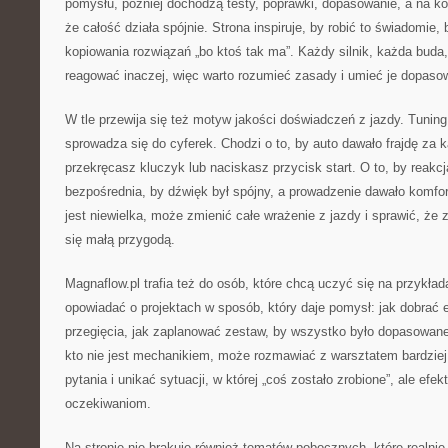
pomysłu, później dochodzą testy, poprawki, dopasowanie, a na ko
że całość działa spójnie. Strona inspiruje, by robić to świadomie, 
kopiowania rozwiązań „bo ktoś tak ma”. Każdy silnik, każda buda
reagować inaczej, więc warto rozumieć zasady i umieć je dopaso
W tle przewija się też motyw jakości doświadczeń z jazdy. Tunin
sprowadza się do cyferek. Chodzi o to, by auto dawało frajdę za
przekręcasz kluczyk lub naciskasz przycisk start. O to, by reakcj
bezpośrednia, by dźwięk był spójny, a prowadzenie dawało komfor
jest niewielka, może zmienić całe wrażenie z jazdy i sprawić, że 
się małą przygodą.
Magnaflow.pl trafia też do osób, które chcą uczyć się na przykład
opowiadać o projektach w sposób, który daje pomysł: jak dobrać 
przegięcia, jak zaplanować zestaw, by wszystko było dopasowane
kto nie jest mechanikiem, może rozmawiać z warsztatem bardzie
pytania i unikać sytuacji, w której „coś zostało zrobione”, ale ef
oczekiwaniom.
Na stronie nie brakuje również tematów pobocznych, które realni