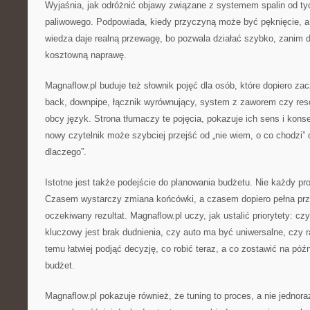
Wyjaśnia, jak odróżnić objawy związane z systemem spalin od tyc
paliwowego. Podpowiada, kiedy przyczyną może być pęknięcie, a 
wiedza daje realną przewagę, bo pozwala działać szybko, zanim 
kosztowną naprawę.
Magnaflow.pl buduje też słownik pojęć dla osób, które dopiero zac
back, downpipe, łącznik wyrównujący, system z zaworem czy reso
obcy język. Strona tłumaczy te pojęcia, pokazuje ich sens i kon
nowy czytelnik może szybciej przejść od „nie wiem, o co chodzi”
dlaczego”.
Istotne jest także podejście do planowania budżetu. Nie każdy pr
Czasem wystarczy zmiana końcówki, a czasem dopiero pełna prz
oczekiwany rezultat. Magnaflow.pl uczy, jak ustalić priorytety: cz
kluczowy jest brak dudnienia, czy auto ma być uniwersalne, czy 
temu łatwiej podjąć decyzję, co robić teraz, a co zostawić na późn
budżet.
Magnaflow.pl pokazuje również, że tuning to proces, a nie jedno