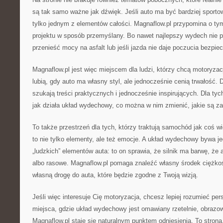
są tak samo ważne jak dźwięk. Jeśli auto ma być bardziej sporto
tylko jednym z elementów całości. Magnaflow.pl przypomina o ty
projektu w sposób przemyślany. Bo nawet najlepszy wydech nie pom
przenieść mocy na asfalt lub jeśli jazda nie daje poczucia bezpie
Magnaflow.pl jest więc miejscem dla ludzi, którzy chcą motoryzacj
lubią, gdy auto ma własny styl, ale jednocześnie cenią trwałość. 
szukają treści praktycznych i jednocześnie inspirujących. Dla tyc
jak działa układ wydechowy, co można w nim zmienić, jakie są za
To także przestrzeń dla tych, którzy traktują samochód jak coś wi
to nie tylko elementy, ale też emocje. A układ wydechowy bywa j
„ludzkich” elementów auta: to on sprawia, że silnik ma barwę, że a
albo rasowe. Magnaflow.pl pomaga znaleźć własny środek ciężkoś
własną drogę do auta, które będzie zgodne z Twoją wizją.
Jeśli więc interesuje Cię motoryzacja, chcesz lepiej rozumieć per
miejsca, gdzie układ wydechowy jest omawiany rzetelnie, obrazow
Magnaflow.pl staje się naturalnym punktem odniesienia. To strona,