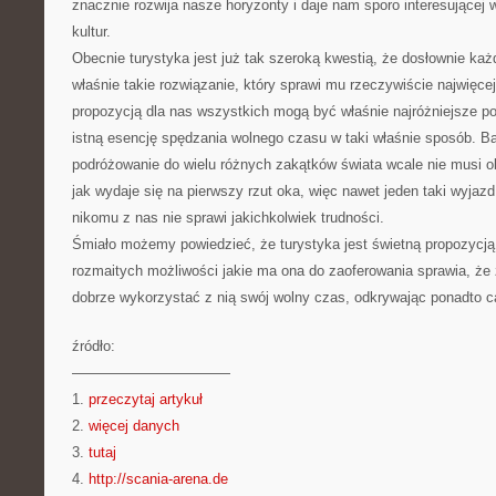
znacznie rozwija nasze horyzonty i daje nam sporo interesującej
kultur.
Obecnie turystyka jest już tak szeroką kwestią, że dosłownie każ
właśnie takie rozwiązanie, który sprawi mu rzeczywiście najwięc
propozycją dla nas wszystkich mogą być właśnie najróżniejsze p
istną esencję spędzania wolnego czasu w taki właśnie sposób. Bard
podróżowanie do wielu różnych zakątków świata wcale nie musi o
jak wydaje się na pierwszy rzut oka, więc nawet jeden taki wyja
nikomu z nas nie sprawi jakichkolwiek trudności.
Śmiało możemy powiedzieć, że turystyka jest świetną propozycją 
rozmaitych możliwości jakie ma ona do zaoferowania sprawia, 
dobrze wykorzystać z nią swój wolny czas, odkrywając ponadto ca
źródło:
———————————
1.
przeczytaj artykuł
2.
więcej danych
3.
tutaj
4.
http://scania-arena.de