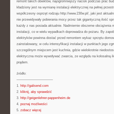
remont takich obiektów, najogromniejszy nacisk podczas prac b
kładziony jest na wymianę instalacji elektrycznej na pełnej przes
współczesny osprzęt rodzaju http://www.230w.pl/, jaki jest aktua
nie przewidywały pobierania mocy przez tak gigantyczną ilość s
każdy z nas posiada aktualnie. Nadmiernie obszerne obciążenia
instalacji, co w wielu wypadkach doprowadza do pożaru. By zapo
elektryków powinna dostać przed remontem wykaz sprzętu domow
zainstalowany, w celu intensyfikacji instalacji w punktach jego z
szczególnym miejscem jest kuchnia, gdzie wielokrotnie niedostos
elektryczna może wywoływać zwarcia, ze względu na kolosalną il
prądem.
źródło:
———————————
1.
http://galisend.com
2.
kliknij, aby sprawdzić
3.
http://geigenlehrer-pappenheim.de
4.
poznaj możliwości
5.
zobacz więcej