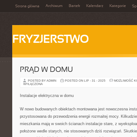
Archiwum
Bartek
Kalendarz
Kategorie
Strona główna
Spi
FRYZJERSTWO
PRĄD W DOMU
POSTED BY ADMIN
POSTED ON LIP - 31 - 2025
MOŻLIWOŚĆ 
WYŁĄCZONA
Instalacje elektryczna w domu
W nowo budowanych obiektach montowana jest nowoczesna instal
przystosowana do przewodzenia energii rozmaitej mocy. Kilkudzies
mieszkania mają w swoich ścianach instalacje stare, z wyeksplo
położone wedle starych, nie stosowanych dziś rozwiązań. Skutki