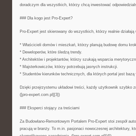
doradczym dla wszystkich, którzy chcą inwestować odpowiedzialn
### Dla kogo jest Pro-Expert?
Pro-Expert jest skierowany do wszystkich, którzy realnie działają
* Właścicieli domów i mieszkań, którzy planują budowę domu krok
* Deweloperów, które śledzą trendy.
* Architektów i projektantów, którzy szukają wsparcia merytorycz
* Majsterkowiczów, którzy potrzebują jasnych instrukcji.
* Studentów kierunków technicznych, dla których portal jest bazą
Dzięki przejrzystemu układowi treści, każdy użytkownik szybko zn
([pro-expert.com.pl][3])
### Eksperci stojący za treściami
Za Budowlano-Remontowym Portalem Pro-Expert stoi zespół autor
pracują w branży. To m.in. pasjonaci nowoczesnej architektury, kt
skomplikowane zagadnienia. ([pro-expert.com.pl][4])