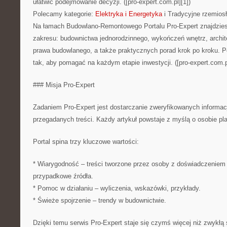
ułatwić podejmowanie decyzji. ([pro-expert.com.pl][1])
Polecamy kategorie:
Elektryka i Energetyka
i Tradycyjne rzemios
Na łamach Budowlano-Remontowego Portalu Pro-Expert znajdziesz
zakresu: budownictwa jednorodzinnego, wykończeń wnętrz, architektu
prawa budowlanego, a także praktycznych porad krok po kroku. Po
tak, aby pomagać na każdym etapie inwestycji. ([pro-expert.com.pl
### Misja Pro-Expert
Zadaniem Pro-Expert jest dostarczanie zweryfikowanych informacj
przegadanych treści. Każdy artykuł powstaje z myślą o osobie pl
Portal spina trzy kluczowe wartości:
* Wiarygodność – treści tworzone przez osoby z doświadczeniem 
przypadkowe źródła.
* Pomoc w działaniu – wyliczenia, wskazówki, przykłady.
* Świeże spojrzenie – trendy w budownictwie.
Dzięki temu serwis Pro-Expert staje się czymś więcej niż zwykłą 