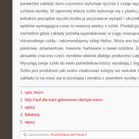
poniektóre zakłady dużo czynności wykonuje ręcznie z czego wyc
szklane wyroby. W ogromnej mierze szkło wykonuje się z piasku
jednakże porządnie wyszło trzeba je przyzwoicie wytopić i ukształ
wybitnie wymagająca coraz to nowszej wiedzy o szkle. Produkcja s
zachodzie gdzie zakłady potrafią wyprodukować w ciągu miesiąca
różnorodnego szkła – rekomendujemy sklep Helios. Może ono być
piaskowe, ornamentowe, trawione, hartowane a nawet ozdobne. Ze
aktualnie znaczna część wyrobów właśnie dlatego producenci cał
Wysyłają swoje szkło do wielu pośredników którzy wyrabiają z te
Szkło jest produktem jaki wolno zrealizować kolejny raz wskutek te
zakładu to na nowo się to przetapia i wyrabia z powrotem wyroby 
1.
spis tresci
2.
http://auf-die-katz-gekommen.de/spis-tresci
3.
wpisy
4.
felietony
5.
wpisy
CATEGORIES:
POZOSTAŁE ARTYKUŁY