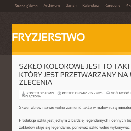
Archiwum
Bartek
Kalendarz
Kategorie
Strona główna
Spi
FRYZJERSTWO
SZKŁO KOLOROWE JEST TO TAKI
KTÓRY JEST PRZETWARZANY NA
ZLECENIA
POSTED BY ADMIN
POSTED ON WRZ - 25 - 2025
MOŻLIWOŚĆ 
WYŁĄCZONA
Skwer wbrew nazwie wolno zamienić także w malowniczą miniatur
Produkcja szkła jest jednym z bardziej legendarnych i cennych b
zakładów staje się legendarne, ponieważ szkło wolno wykonywa