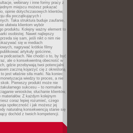
ultacje, webinary i inne formy pracy z
 jednym miejscu możesz pokazać
lio, opinie dotychczasowych klientów,
oju dla początkujących i
ych. Taka struktura buduje zaufanie,
ie ułatwia klientom wybór
o produktu. Kolejny ważny element to
rki osobistej. Nawet najlepszy
przeda się sam, jeśli nikt o nim nie
pokazywać się w mediach
owych, nagrywać krótkie filmy
publikować artykuły gościnne,
w podcastach. Nie chodzi o to, by być
raz, ale o konsekwentną obecność w
ch, gdzie przebywają twoi potencjalni
zasem zaczną kojarzyć cię z określoną
 to jest właśnie siła marki. Na koniec
 monetyzacja wiedzy to proces, a nie
 skok. Pierwszy produkt może nie
ktakularnego sukcesu – to normalne.
ciąganie wniosków, słuchanie klientów,
e materiałów. Z każdym kolejnym
iesz coraz lepiej rozumieć, czego
woja społeczność i jak możesz jej
dy naturalną konsekwencją stanie się
snący dochód z twoich kompetencji.