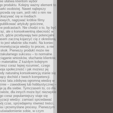
ie ułatwia klientom wybór
o produktu. Kolejny ważny element to
rki osobistej. Nawet najlepszy
przeda się sam, jeśli nikt o nim nie
pokazywać się w mediach
owych, nagrywać krótkie filmy
publikować artykuły gościnne,
w podcastach. Nie chodzi o to, by być
raz, ale o konsekwentną obecność w
ch, gdzie przebywają twoi potencjalni
zasem zaczną kojarzyć cię z określoną
 to jest właśnie siła marki. Na koniec
 monetyzacja wiedzy to proces, a nie
 skok. Pierwszy produkt może nie
ktakularnego sukcesu – to normalne.
ciąganie wniosków, słuchanie klientów,
e materiałów. Z każdym kolejnym
iesz coraz lepiej rozumieć, czego
woja społeczność i jak możesz jej
dy naturalną konsekwencją stanie się
snący dochód z twoich kompetencji.
 przez lata zdobywa ogromną wiedzę w
dzinie – zawodowej lub hobbystycznej –
e ją dla siebie. Tymczasem to, co dla
ywiste, dla innych może być niezwykle
go coraz popularniejszy staje się
yzacji wiedzy: zamiast sprzedawać
ój czas, sprzedajemy również treści,
ia i przemyślane procesy. Pierwszym
t uświadomienie sobie, w czym