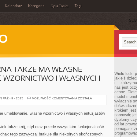
Kalendarz
Kategorie
Tagi
Spis Treści
SUB
WO
RNA TAKŻE MA WŁASNE
Wielu ludzi
E WZORNICTWO I WŁASNYCH
jakiejś dzie
i… zatrzymuj
nas jest ocz
cenne. Dlate
model monet
SZTUKA
 PAŹ - 9 - 2025
MOŻLIWOŚĆ KOMENTOWANIA
ZOSTAŁA
wyłącznie sw
KULINARNA
TAKŻE
doświadczen
MA
krokiem jes
WŁASNE
ne umeblowanie, własne wzornictwo i własnych entuzjastów
naprawdę jes
MEBLE,
OSOBISTE
dyplomy czy 
WZORNICTWO
od lat prow
I
lwiek także krój, styl oraz przede wszystkim funkcjonalność
pomagasz zn
WŁASNYCH
ENTUZJASTÓW
programować,
jednak tego zazwyczaj brakuje dla niektórych skończonych