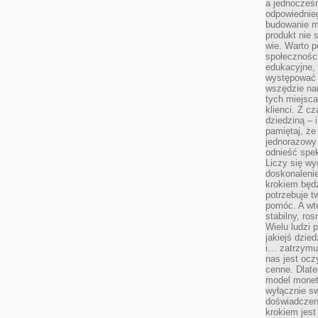
a jednocześn
odpowiednieg
budowanie ma
produkt nie s
wie. Warto 
społeczności
edukacyjne, 
występować 
wszędzie na
tych miejsca
klienci. Z c
dziedziną – i
pamiętaj, że
jednorazowy
odnieść spe
Liczy się wy
doskonaleni
krokiem będz
potrzebuje t
pomóc. A wte
stabilny, ro
Wielu ludzi
jakiejś dzie
i… zatrzymuj
nas jest ocz
cenne. Dlate
model monet
wyłącznie sw
doświadczen
krokiem jes