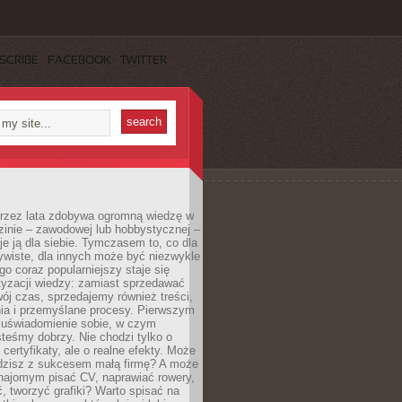
SCRIBE
FACEBOOK
TWITTER
 przez lata zdobywa ogromną wiedzę w
dzinie – zawodowej lub hobbystycznej –
e ją dla siebie. Tymczasem to, co dla
ywiste, dla innych może być niezwykle
go coraz popularniejszy staje się
yzacji wiedzy: zamiast sprzedawać
ój czas, sprzedajemy również treści,
ia i przemyślane procesy. Pierwszym
t uświadomienie sobie, w czym
teśmy dobrzy. Nie chodzi tylko o
certyfikaty, ale o realne efekty. Może
adzisz z sukcesem małą firmę? A może
ajomym pisać CV, naprawiać rowery,
 tworzyć grafiki? Warto spisać na