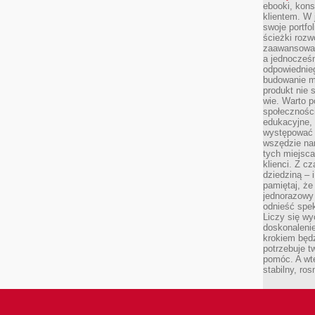
ebooki, kons
klientem. W
swoje portfo
ścieżki rozw
zaawansowan
a jednocześn
odpowiednieg
budowanie ma
produkt nie s
wie. Warto 
społeczności
edukacyjne, 
występować 
wszędzie na
tych miejsca
klienci. Z c
dziedziną – i
pamiętaj, że
jednorazowy
odnieść spe
Liczy się wy
doskonaleni
krokiem będz
potrzebuje t
pomóc. A wte
stabilny, ro