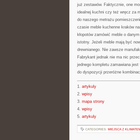
już zestawów. Faktycznie, one mo
idealnej kuchni czy też wręcz za 
do naszego metrażu pomieszczeni
czasie meble kuchenne kraków na
kłopotów zamówić meble o danym r
istotny. Jeżeli meble mają być no
drewnianego. Nie zawsze manufak
Fabrykant jednak nie ma nic przec
jednego kompletu zamawiana jest
do dyspozycji przeróżne kombinac
1.
artykuly
2.
wpisy
3.
mapa strony
4.
wpisy
5.
artykuly
CATEGORIES:
MIEJSCA Z KLIMATE