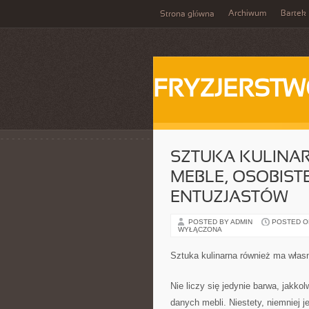
Archiwum
Bartek
Strona główna
FRYZJERST
SZTUKA KULINA
MEBLE, OSOBIST
ENTUZJASTÓW
POSTED BY ADMIN
POSTED ON
WYŁĄCZONA
Sztuka kulinarna również ma włas
Nie liczy się jedynie barwa, jakko
danych mebli. Niestety, niemniej 