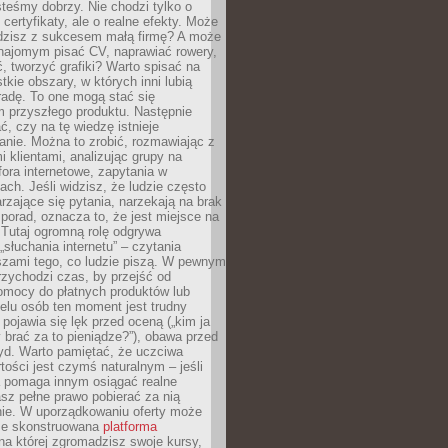
teśmy dobrzy. Nie chodzi tylko o
certyfikaty, ale o realne efekty. Może
adzisz z sukcesem małą firmę? A może
ajomym pisać CV, naprawiać rowery,
 tworzyć grafiki? Warto spisać na
tkie obszary, w których inni lubią
 radę. To one mogą stać się
 przyszłego produktu. Następnie
ć, czy na tę wiedzę istnieje
nie. Można to zrobić, rozmawiając z
i klientami, analizując grupy na
ora internetowe, zapytania w
ch. Jeśli widzisz, że ludzie często
rzające się pytania, narzekają na brak
porad, oznacza to, że jest miejsce na
 Tutaj ogromną rolę odgrywa
„słuchania internetu” – czytania
szami tego, co ludzie piszą. W pewnym
zychodzi czas, by przejść od
omocy do płatnych produktów lub
ielu osób ten moment jest trudny
 pojawia się lęk przed oceną („kim ja
 brać za to pieniądze?”), obawa przed
yd. Warto pamiętać, że uczciwa
ości jest czymś naturalnym – jeśli
a pomaga innym osiągać realne
sz pełne prawo pobierać za nią
ie. W uporządkowaniu oferty może
ze skonstruowana
platforma
na której zgromadzisz swoje kursy,