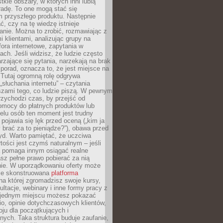
tkie obszary, w których inni lubią
 radę. To one mogą stać się
 przyszłego produktu. Następnie
ć, czy na tę wiedzę istnieje
nie. Można to zrobić, rozmawiając z
i klientami, analizując grupy na
ora internetowe, zapytania w
ch. Jeśli widzisz, że ludzie często
rzające się pytania, narzekają na brak
porad, oznacza to, że jest miejsce na
 Tutaj ogromną rolę odgrywa
„słuchania internetu” – czytania
szami tego, co ludzie piszą. W pewnym
zychodzi czas, by przejść od
omocy do płatnych produktów lub
ielu osób ten moment jest trudny
 pojawia się lęk przed oceną („kim ja
 brać za to pieniądze?”), obawa przed
yd. Warto pamiętać, że uczciwa
ości jest czymś naturalnym – jeśli
a pomaga innym osiągać realne
sz pełne prawo pobierać za nią
ie. W uporządkowaniu oferty może
ze skonstruowana
platforma
na której zgromadzisz swoje kursy,
ultacje, webinary i inne formy pracy z
 jednym miejscu możesz pokazać
lio, opinie dotychczasowych klientów,
oju dla początkujących i
ych. Taka struktura buduje zaufanie,