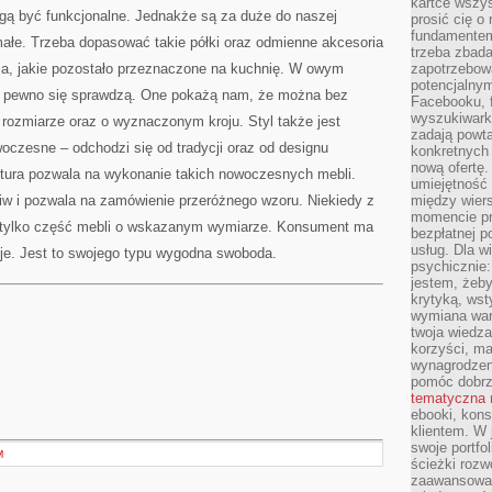
kartce wszys
gą być funkcjonalne. Jednakże są za duże do naszej
prosić cię o
fundamentem
małe. Trzeba dopasować takie półki oraz odmienne akcesoria
trzeba zbada
a, jakie pozostało przeznaczone na kuchnię. W owym
zapotrzebowa
potencjalnym
 pewno się sprawdzą. One pokażą nam, że można bez
Facebooku, f
wyszukiwarka
ozmiarze oraz o wyznaczonym kroju. Styl także jest
zadają powta
woczesne – odchodzi się od tradycji oraz od designu
konkretnych 
nową ofertę.
tura pozwala na wykonanie takich nowoczesnych mebli.
umiejętność 
iw i pozwala na zamówienie przeróżnego wzoru. Niekiedy z
między wier
momencie pr
 tylko część mebli o wskazanym wymiarze. Konsument ma
bezpłatnej p
usług. Dla w
je. Jest to swojego typu wygodna swoboda.
psychicznie:
jestem, żeby
krytyką, wst
wymiana wart
twoja wiedz
korzyści, ma
wynagrodzen
pomóc dobr
tematyczna
ebooki, kons
klientem. W
swoje portfo
M
ścieżki rozw
zaawansowan