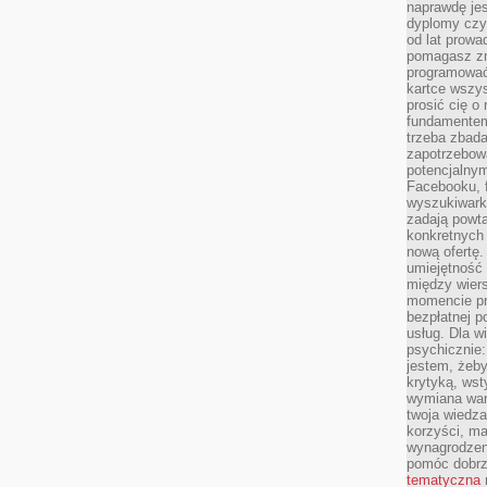
naprawdę jes
dyplomy czy 
od lat prow
pomagasz zn
programować,
kartce wszys
prosić cię o
fundamentem
trzeba zbada
zapotrzebowa
potencjalnym
Facebooku, f
wyszukiwarka
zadają powta
konkretnych 
nową ofertę.
umiejętność 
między wier
momencie pr
bezpłatnej p
usług. Dla w
psychicznie:
jestem, żeby
krytyką, wst
wymiana wart
twoja wiedz
korzyści, ma
wynagrodzen
pomóc dobr
tematyczna