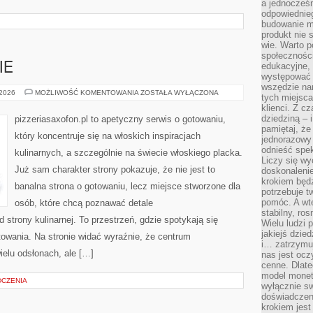
a jednocześn
odpowiednieg
budowanie ma
produkt nie s
wie. Warto 
społeczności
IE
edukacyjne, 
występować 
wszędzie na
DANIA
 2026
MOŻLIWOŚĆ KOMENTOWANIA
ZOSTAŁA WYŁĄCZONA
tych miejsca
WEGAŃSKIE
klienci. Z c
dziedziną – i
pizzeriasaxofon.pl to apetyczny serwis o gotowaniu,
pamiętaj, że
który koncentruje się na włoskich inspiracjach
jednorazowy
odnieść spe
kulinarnych, a szczególnie na świecie włoskiego placka.
Liczy się wy
Już sam charakter strony pokazuje, że nie jest to
doskonaleni
krokiem będz
banalna strona o gotowaniu, lecz miejsce stworzone dla
potrzebuje t
pomóc. A wte
osób, które chcą poznawać detale
stabilny, ro
strony kulinarnej. To przestrzeń, gdzie spotykają się
Wielu ludzi
jakiejś dzie
otowania. Na stronie widać wyraźnie, że centrum
i… zatrzymuj
ielu odsłonach, ale […]
nas jest ocz
cenne. Dlate
model monet
DCZENIA
wyłącznie sw
doświadczen
krokiem jes