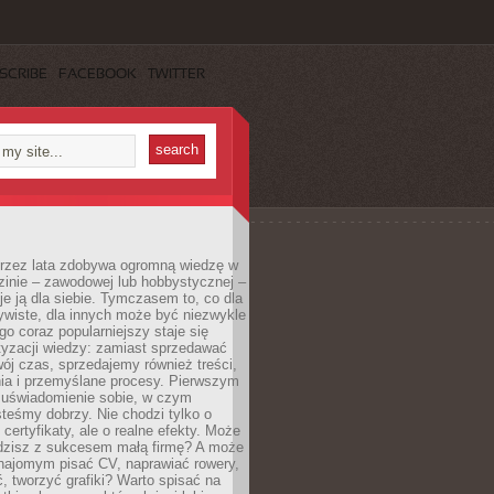
SCRIBE
FACEBOOK
TWITTER
 przez lata zdobywa ogromną wiedzę w
dzinie – zawodowej lub hobbystycznej –
e ją dla siebie. Tymczasem to, co dla
ywiste, dla innych może być niezwykle
go coraz popularniejszy staje się
yzacji wiedzy: zamiast sprzedawać
ój czas, sprzedajemy również treści,
ia i przemyślane procesy. Pierwszym
t uświadomienie sobie, w czym
teśmy dobrzy. Nie chodzi tylko o
certyfikaty, ale o realne efekty. Może
adzisz z sukcesem małą firmę? A może
ajomym pisać CV, naprawiać rowery,
 tworzyć grafiki? Warto spisać na