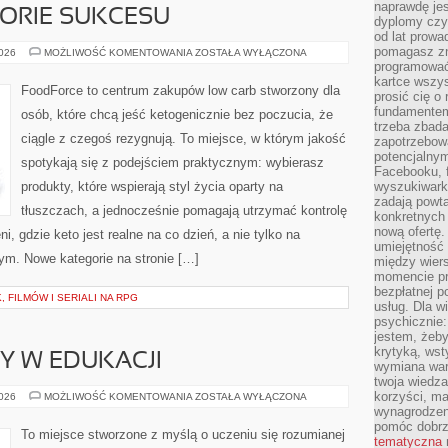
naprawdę jes
STORIE SUKCESU
dyplomy czy 
od lat prow
pomagasz zn
INSPIRACJE
2026
MOŻLIWOŚĆ KOMENTOWANIA
ZOSTAŁA WYŁĄCZONA
I
programować,
HISTORIE
kartce wszys
SUKCESU
FoodForce to centrum zakupów low carb stworzony dla
prosić cię o
fundamentem
osób, które chcą jeść ketogenicznie bez poczucia, że
trzeba zbada
ciągle z czegoś rezygnują. To miejsce, w którym jakość
zapotrzebowa
potencjalnym
spotykają się z podejściem praktycznym: wybierasz
Facebooku, f
produkty, które wspierają styl życia oparty na
wyszukiwarka
zadają powta
tłuszczach, a jednocześnie pomagają utrzymać kontrolę
konkretnych 
nową ofertę.
i, gdzie keto jest realne na co dzień, a nie tylko na
umiejętność 
 tym. Nowe kategorie na stronie […]
między wier
momencie pr
bezpłatnej p
 FILMÓW I SERIALI NA RPG
usług. Dla w
psychicznie:
jestem, żeby
krytyką, wst
NY W EDUKACJI
wymiana wart
twoja wiedz
korzyści, ma
NOWINKI
2026
MOŻLIWOŚĆ KOMENTOWANIA
ZOSTAŁA WYŁĄCZONA
I
wynagrodzen
ZMIANY
pomóc dobr
W
To miejsce stworzone z myślą o uczeniu się rozumianej
EDUKACJI
tematyczna