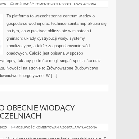
POMPY
2026
MOŻLIWOŚĆ KOMENTOWANIA
ZOSTAŁA WYŁĄCZONA
CIEPŁA
Ta platforma to wszechstronne centrum wiedzy o
gospodarce wodnej oraz technice sanitarnej. Skupia się
na tym, co w praktyce oblicza się w miastach i
gminach: układy dystrybucji wody, systemy
kanalizacyjne, a także zagospodarowanie wód
opadowych. Całość jest opisana w sposób
ystępny, tak aby po treści mogli sięgać specjaliści oraz
matu. Nowości na stronie to Zrównoważone Budownictwo
downictwo Energetyczne. W […]
O OBECNIE WIODĄCY
UCZELNIACH
INFORMATYKA,
 2025
MOŻLIWOŚĆ KOMENTOWANIA
ZOSTAŁA WYŁĄCZONA
TO
OBECNIE
WIODĄCY