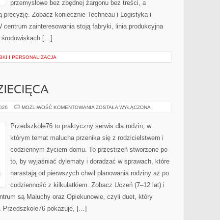
przemysłowe bez zbędnej żargonu bez treści, a
ą precyzję. Zobacz koniecznie Techneau i Logistyka i
centrum zainteresowania stoją fabryki, linia produkcyjna
 w środowiskach […]
BKI I PERSONALIZACJA
IECIĘCA
PSYCHOLOGIA
2026
MOŻLIWOŚĆ KOMENTOWANIA
ZOSTAŁA WYŁĄCZONA
DZIECIĘCA
Przedszkole76 to praktyczny serwis dla rodzin, w
którym temat malucha przenika się z rodzicielstwem i
codziennym życiem domu. To przestrzeń stworzone po
to, by wyjaśniać dylematy i doradzać w sprawach, które
narastają od pierwszych chwil planowania rodziny aż po
codzienność z kilkulatkiem. Zobacz Uczeń (7–12 lat) i
ntrum są Maluchy oraz Opiekunowie, czyli duet, który
. Przedszkole76 pokazuje, […]