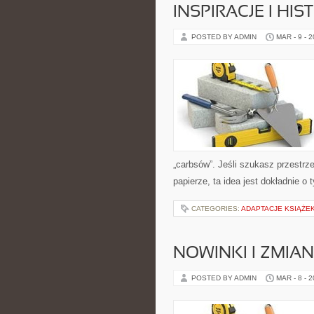
INSPIRACJE I HI
POSTED BY ADMIN
MAR - 9 - 
„carbsów”. Jeśli szukasz przestrzen
papierze, ta idea jest dokładnie o
CATEGORIES:
ADAPTACJE KSIĄŻEK,
NOWINKI I ZMIA
POSTED BY ADMIN
MAR - 8 - 