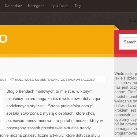
Kalendarz
Kategorie
Tagi
Spis Treści
SUB
WO
Wielu ludzi
jakiejś dzie
UNIQLO
 2026
MOŻLIWOŚĆ KOMENTOWANIA
ZOSTAŁA WYŁĄCZONA
i… zatrzymuj
nas jest ocz
Blog o trendach modowych to miejsce, w którym
cenne. Dlate
model monet
miłośnicy ubioru mogą znaleźć wskazówki dotyczące
wyłącznie sw
doświadczen
codziennych stylizacji. Strona pralniafoka.com.pl
krokiem jes
została stworzona z myślą o osobach, które chcą
naprawdę jes
dyplomy czy 
poznawać trendy modowe. To portal o modzie, który w
od lat prow
przystępny sposób przedstawia aktualne trendy.
pomagasz zn
programować,
ronie można znaleźć liczne artykuły, które dotyczą stylu