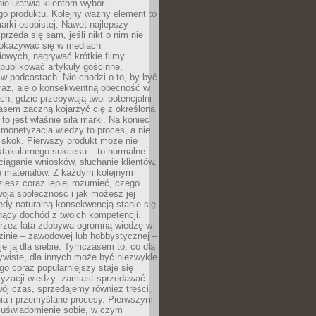
ie ułatwia klientom wybór
o produktu. Kolejny ważny element to
rki osobistej. Nawet najlepszy
przeda się sam, jeśli nikt o nim nie
pokazywać się w mediach
owych, nagrywać krótkie filmy
publikować artykuły gościnne,
w podcastach. Nie chodzi o to, by być
raz, ale o konsekwentną obecność w
ch, gdzie przebywają twoi potencjalni
zasem zaczną kojarzyć cię z określoną
 to jest właśnie siła marki. Na koniec
 monetyzacja wiedzy to proces, a nie
 skok. Pierwszy produkt może nie
ktakularnego sukcesu – to normalne.
ciąganie wniosków, słuchanie klientów,
e materiałów. Z każdym kolejnym
iesz coraz lepiej rozumieć, czego
woja społeczność i jak możesz jej
dy naturalną konsekwencją stanie się
snący dochód z twoich kompetencji.
 przez lata zdobywa ogromną wiedzę w
dzinie – zawodowej lub hobbystycznej –
e ją dla siebie. Tymczasem to, co dla
ywiste, dla innych może być niezwykle
go coraz popularniejszy staje się
yzacji wiedzy: zamiast sprzedawać
ój czas, sprzedajemy również treści,
ia i przemyślane procesy. Pierwszym
t uświadomienie sobie, w czym