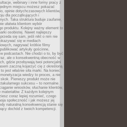
ultacje, webinary i inne formy pracy z
 jednym miejscu możesz pokazać
lio, opinie dotychczasowych klientów,
oju dla początkujących i
ych. Taka struktura buduje zaufanie,
ie ułatwia klientom wybór
o produktu. Kolejny ważny element to
rki osobistej. Nawet najlepszy
przeda się sam, jeśli nikt o nim nie
pokazywać się w mediach
owych, nagrywać krótkie filmy
publikować artykuły gościnne,
w podcastach. Nie chodzi o to, by być
raz, ale o konsekwentną obecność w
ch, gdzie przebywają twoi potencjalni
zasem zaczną kojarzyć cię z określoną
 to jest właśnie siła marki. Na koniec
 monetyzacja wiedzy to proces, a nie
 skok. Pierwszy produkt może nie
ktakularnego sukcesu – to normalne.
ciąganie wniosków, słuchanie klientów,
e materiałów. Z każdym kolejnym
iesz coraz lepiej rozumieć, czego
woja społeczność i jak możesz jej
dy naturalną konsekwencją stanie się
snący dochód z twoich kompetencji.