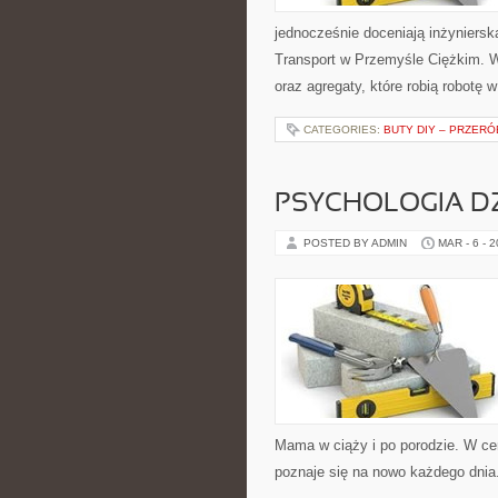
jednocześnie doceniają inżyniersk
Transport w Przemyśle Ciężkim. W 
oraz agregaty, które robią robotę
CATEGORIES:
BUTY DIY – PRZERÓ
PSYCHOLOGIA DZ
POSTED BY ADMIN
MAR - 6 - 
Mama w ciąży i po porodzie. W ce
poznaje się na nowo każdego dnia