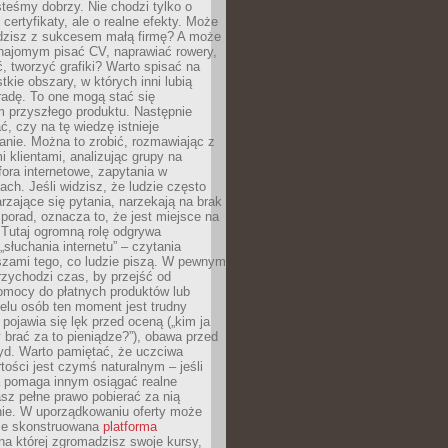
teśmy dobrzy. Nie chodzi tylko o
certyfikaty, ale o realne efekty. Może
adzisz z sukcesem małą firmę? A może
ajomym pisać CV, naprawiać rowery,
 tworzyć grafiki? Warto spisać na
tkie obszary, w których inni lubią
 radę. To one mogą stać się
 przyszłego produktu. Następnie
ć, czy na tę wiedzę istnieje
nie. Można to zrobić, rozmawiając z
i klientami, analizując grupy na
ora internetowe, zapytania w
ch. Jeśli widzisz, że ludzie często
rzające się pytania, narzekają na brak
porad, oznacza to, że jest miejsce na
 Tutaj ogromną rolę odgrywa
„słuchania internetu” – czytania
szami tego, co ludzie piszą. W pewnym
zychodzi czas, by przejść od
omocy do płatnych produktów lub
ielu osób ten moment jest trudny
 pojawia się lęk przed oceną („kim ja
 brać za to pieniądze?”), obawa przed
yd. Warto pamiętać, że uczciwa
ości jest czymś naturalnym – jeśli
a pomaga innym osiągać realne
sz pełne prawo pobierać za nią
ie. W uporządkowaniu oferty może
ze skonstruowana
platforma
na której zgromadzisz swoje kursy,