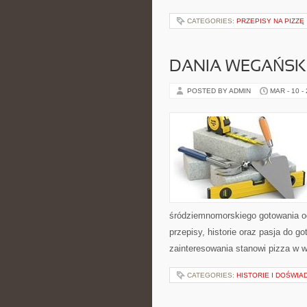
CATEGORIES:
PRZEPISY NA PIZZĘ
DANIA WEGAŃSK
POSTED BY ADMIN
MAR - 10 -
śródziemnomorskiego gotowania od 
przepisy, historie oraz pasja do g
zainteresowania stanowi pizza w w
CATEGORIES:
HISTORIE I DOŚWIA