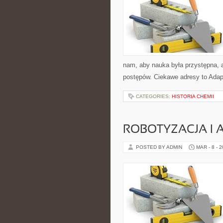
nam, aby nauka była przystępna, a
postępów. Ciekawe adresy to Adapt
CATEGORIES:
HISTORIA CHEMII
ROBOTYZACJA I
POSTED BY ADMIN
MAR - 8 - 