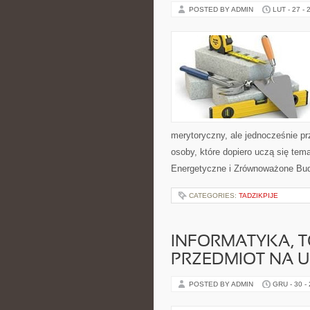
POSTED BY ADMIN
LUT - 27 - 
merytoryczny, ale jednocześnie prz
osoby, które dopiero uczą się te
Energetyczne i Zrównoważone Bu
CATEGORIES:
TADZIKPIJE
INFORMATYKA, T
PRZEDMIOT NA 
POSTED BY ADMIN
GRU - 30 -