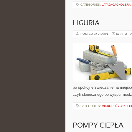
CATEGORIES:
LATAJACACHOLERA
LIGURIA
POSTED BY ADMIN
MAR - 2 - 
po spokojne zwiedzanie na miejsc
czyli słonecznego półwyspu międz
CATEGORIES:
MIKROPOŻYCZKI I 
POMPY CIEPŁA