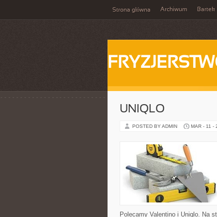
Archiwum
Bartek
Strona główna
FRYZJERST
UNIQLO
POSTED BY ADMIN
MAR - 11 -
Polecamy Valentino i Uniqlo. Na st