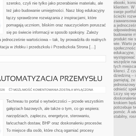
ebooki, kons
szeroko, czyli nie tylko jako przerabianie materiału, ale
klientem. W
też jako budowanie umiejętności. Nasz blog edukacyjny
swoje portfo
ścieżki rozw
łączy sprawdzone rozwiązania z inspiracjami, które
zaawansowan
pomagają uczniom, bliskim oraz nauczycielom poruszać
a jednocześn
odpowiednieg
się po świecie informacji w sposób spokojny. Zależy
budowanie ma
produkt nie s
 jednocześnie wartościowa – tak, by prowadziła do realnych
wie. Warto 
acja w żłobku i przedszkolu i Przedszkola Strona […]
społeczności
edukacyjne, 
występować 
wszędzie na
tych miejsca
klienci. Z c
dziedziną – i
 AUTOMATYZACJA PRZEMYSŁU
pamiętaj, że
jednorazowy
odnieść spe
ROBOTYZACJA
2026
MOŻLIWOŚĆ KOMENTOWANIA
ZOSTAŁA WYŁĄCZONA
I
Liczy się wy
AUTOMATYZACJA
doskonaleni
PRZEMYSŁU
Techneau to portal o wytwórczości – przede wszystkim
krokiem będz
potrzebuje t
gałęziach bazowych, ale także o tym, co go wspiera:
pomóc. A wte
narzędziach, zapleczu, energetyce, sterowaniu,
stabilny, ro
łańcuchach dostaw, BHP oraz doskonaleniu procesów.
To miejsce dla osób, które chcą ogarniać procesy