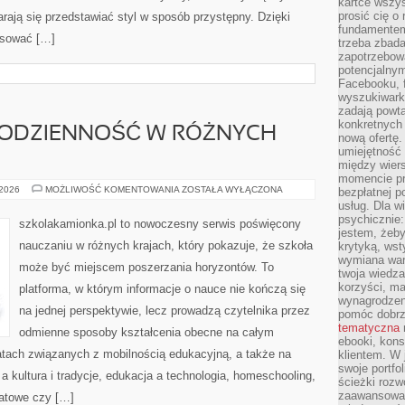
kartce wszys
prosić cię o
tarają się przedstawiać styl w sposób przystępny. Dzięki
fundamentem
asować […]
trzeba zbada
zapotrzebowa
potencjalnym
Facebooku, f
wyszukiwarka
zadają powta
konkretnych 
 CODZIENNOŚĆ W RÓŻNYCH
nową ofertę.
umiejętność 
między wier
momencie pr
ŻYCIE
 2026
MOŻLIWOŚĆ KOMENTOWANIA
ZOSTAŁA WYŁĄCZONA
bezpłatnej p
UCZNIA
usług. Dla w
–
psychicznie:
CODZIENNOŚĆ
szkolakamionka.pl to nowoczesny serwis poświęcony
W
jestem, żeby
RÓŻNYCH
nauczaniu w różnych krajach, który pokazuje, że szkoła
krytyką, wst
KRAJACH
wymiana wart
może być miejscem poszerzania horyzontów. To
twoja wiedz
korzyści, ma
platforma, w którym informacje o nauce nie kończą się
wynagrodzen
na jednej perspektywie, lecz prowadzą czytelnika przez
pomóc dobr
tematyczna
odmienne sposoby kształcenia obecne na całym
ebooki, kons
atach związanych z mobilnością edukacyjną, a także na
klientem. W
swoje portfo
a kultura i tradycje, edukacja a technologia, homeschooling,
ścieżki rozw
zaawansowan
atowe czy […]