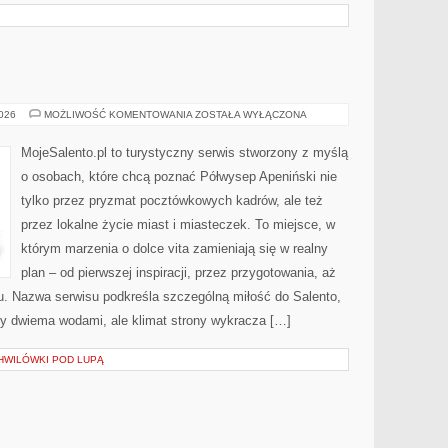
LIGURIA
2026
MOŻLIWOŚĆ KOMENTOWANIA
ZOSTAŁA WYŁĄCZONA
MojeSalento.pl to turystyczny serwis stworzony z myślą
o osobach, które chcą poznać Półwysep Apeniński nie
tylko przez pryzmat pocztówkowych kadrów, ale też
przez lokalne życie miast i miasteczek. To miejsce, w
którym marzenia o dolce vita zamieniają się w realny
plan – od pierwszej inspiracji, przez przygotowania, aż
u. Nazwa serwisu podkreśla szczególną miłość do Salento,
y dwiema wodami, ale klimat strony wykracza […]
CHWILÓWKI POD LUPĄ