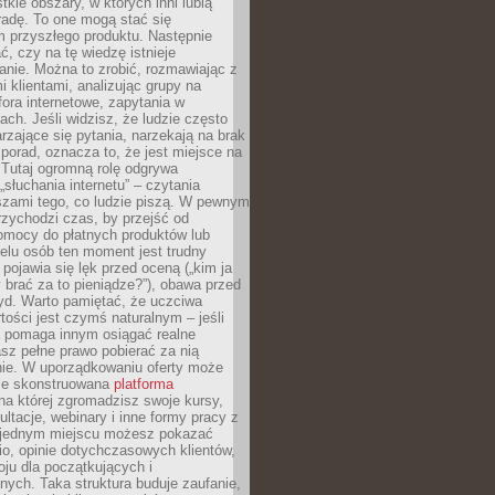
tkie obszary, w których inni lubią
 radę. To one mogą stać się
 przyszłego produktu. Następnie
ć, czy na tę wiedzę istnieje
nie. Można to zrobić, rozmawiając z
i klientami, analizując grupy na
ora internetowe, zapytania w
ch. Jeśli widzisz, że ludzie często
rzające się pytania, narzekają na brak
porad, oznacza to, że jest miejsce na
 Tutaj ogromną rolę odgrywa
„słuchania internetu” – czytania
szami tego, co ludzie piszą. W pewnym
zychodzi czas, by przejść od
omocy do płatnych produktów lub
ielu osób ten moment jest trudny
 pojawia się lęk przed oceną („kim ja
 brać za to pieniądze?”), obawa przed
yd. Warto pamiętać, że uczciwa
ości jest czymś naturalnym – jeśli
a pomaga innym osiągać realne
sz pełne prawo pobierać za nią
ie. W uporządkowaniu oferty może
ze skonstruowana
platforma
na której zgromadzisz swoje kursy,
ultacje, webinary i inne formy pracy z
 jednym miejscu możesz pokazać
lio, opinie dotychczasowych klientów,
oju dla początkujących i
ych. Taka struktura buduje zaufanie,