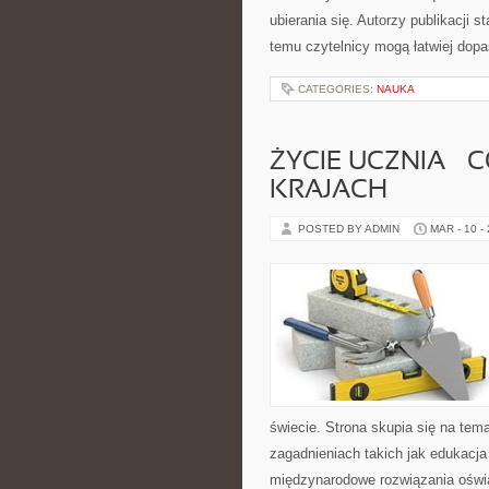
ubierania się. Autorzy publikacji s
temu czytelnicy mogą łatwiej dop
CATEGORIES:
NAUKA
ŻYCIE UCZNIA –
KRAJACH
POSTED BY ADMIN
MAR - 10 -
świecie. Strona skupia się na tem
zagadnieniach takich jak edukacja 
międzynarodowe rozwiązania oświ