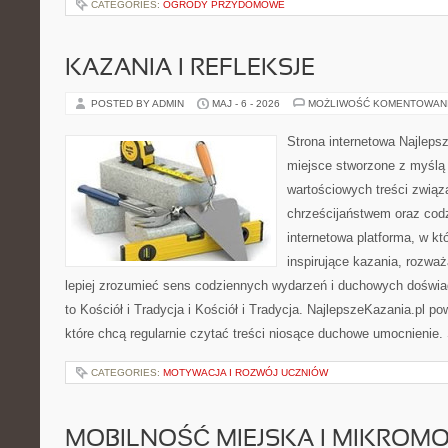
CATEGORIES:
OGRODY PRZYDOMOWE
KAZANIA I REFLEKSJE
POSTED BY ADMIN
MAJ - 6 - 2026
MOŻLIWOŚĆ KOMENTOWAN
Strona internetowa Najleps
miejsce stworzone z myślą 
wartościowych treści zwią
chrześcijaństwem oraz codz
internetowa platforma, w kt
inspirujące kazania, rozwa
lepiej zrozumieć sens codziennych wydarzeń i duchowych doświad
to Kościół i Tradycja i Kościół i Tradycja. NajlepszeKazania.pl p
które chcą regularnie czytać treści niosące duchowe umocnienie.
CATEGORIES:
MOTYWACJA I ROZWÓJ UCZNIÓW
MOBILNOŚĆ MIEJSKA I MIKROM