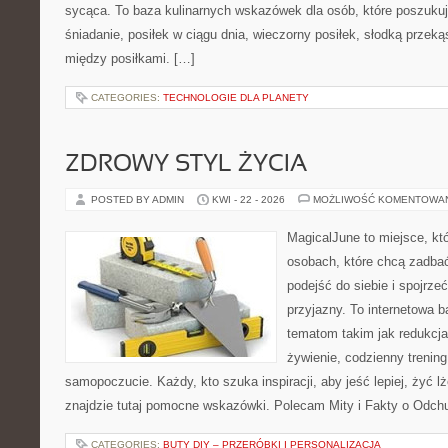
sycąca. To baza kulinarnych wskazówek dla osób, które poszuku
śniadanie, posiłek w ciągu dnia, wieczorny posiłek, słodką prze
między posiłkami. […]
CATEGORIES:
TECHNOLOGIE DLA PLANETY
ZDROWY STYL ŻYCIA
POSTED BY ADMIN
KWI - 22 - 2026
MOŻLIWOŚĆ KOMENTOWA
MagicalJune to miejsce, kt
osobach, które chcą zadba
podejść do siebie i spojrz
przyjazny. To internetowa 
tematom takim jak redukcja
żywienie, codzienny trening
samopoczucie. Każdy, kto szuka inspiracji, aby jeść lepiej, żyć lże
znajdzie tutaj pomocne wskazówki. Polecam Mity i Fakty o Odchu
CATEGORIES:
BUTY DIY – PRZERÓBKI I PERSONALIZACJA