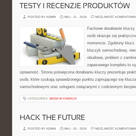
TESTY I RECENZJE PRODUKTÓW
POSTED BY ADMIN
MAJ - 21 - 2026
MOŻLIWOŚĆ KOMENTOWA
Fachowe dorabianie kluczy t
osób okazuje się praktycz
momencie. Zgubiony klucz 
kluczyk samochodowy, niedz
obudowa, problem z zamkie
zapasowego kompletu to syt
sprawność. Strona poświęcona dorabianiu kluczy prezentuje prakt
osób, które szukają sprawdzonego punktu zajmującego się klucz
samochodowymi oraz usługami związanymi z codziennym bezpie
CATEGORIES:
MODA W CHINACH
HACK THE FUTURE
POSTED BY ADMIN
MAJ - 20 - 2026
MOŻLIWOŚĆ KOMENTOWA