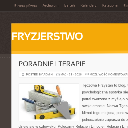
Archiwum
Bartek
Kalendarz
Kategorie
Strona główna
Spi
FRYZJERSTWO
PORADNIE I TERAPIE
POSTED BY ADMIN
MAJ - 23 - 2026
MOŻLIWOŚĆ KOMENTOWA
Tęczowa Przystań to blog,
psychologiczna spotyka się
portal tworzona z myślą o 
swoje emocje. Nazwa Tęcz
klimat tego miejsca, ponie
jednocześnie zaprasza do z
dzieje się w człowieku. Polecamy Relacje i Emocje i Relacje i E