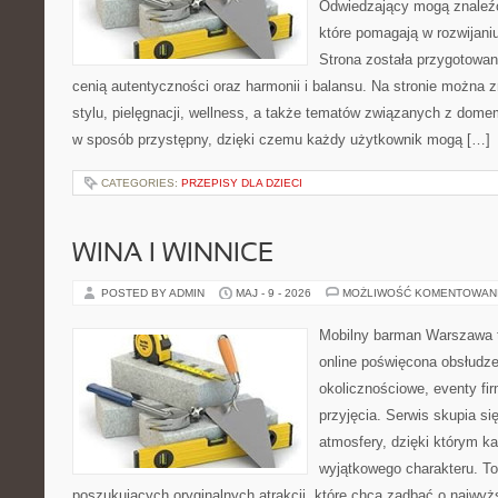
Odwiedzający mogą znaleźć 
które pomagają w rozwijani
Strona została przygotowan
cenią autentyczności oraz harmonii i balansu. Na stronie można 
stylu, pielęgnacji, wellness, a także tematów związanych z dom
w sposób przystępny, dzięki czemu każdy użytkownik mogą […]
CATEGORIES:
PRZEPISY DLA DZIECI
WINA I WINNICE
POSTED BY ADMIN
MAJ - 9 - 2026
MOŻLIWOŚĆ KOMENTOWAN
Mobilny barman Warszawa 
online poświęcona obsłudz
okolicznościowe, eventy fi
przyjęcia. Serwis skupia si
atmosfery, dzięki którym k
wyjątkowego charakteru. To
poszukujących oryginalnych atrakcji, które chcą zadbać o najw