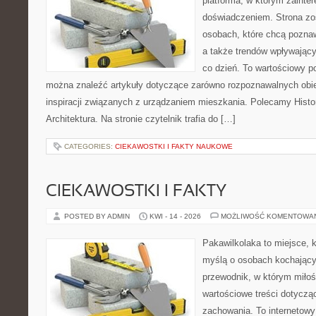
platforma, w którym zainte
doświadczeniem. Strona zo
osobach, które chcą poznaw
a także trendów wpływając
co dzień. To wartościowy po
można znaleźć artykuły dotyczące zarówno rozpoznawalnych obie
inspiracji związanych z urządzaniem mieszkania. Polecamy Histori
Architektura. Na stronie czytelnik trafia do […]
CATEGORIES:
CIEKAWOSTKI I FAKTY NAUKOWE
CIEKAWOSTKI I FAKTY
POSTED BY ADMIN
KWI - 14 - 2026
MOŻLIWOŚĆ KOMENTOWA
Pakawilkolaka to miejsce, k
myślą o osobach kochający
przewodnik, w którym miłoś
wartościowe treści dotycząc
zachowania. To internetowy 