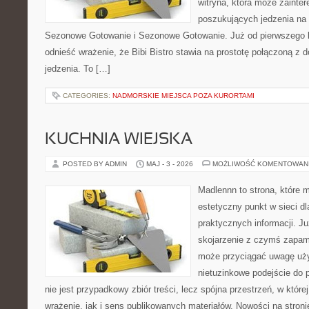
witryna, która może zainte
poszukujących jedzenia na
Sezonowe Gotowanie i Sezonowe Gotowanie. Już od pierwszego 
odnieść wrażenie, że Bibi Bistro stawia na prostotę połączoną z
jedzenia. To […]
CATEGORIES:
NADMORSKIE MIEJSCA POZA KURORTAMI
KUCHNIA WIEJSKA
POSTED BY ADMIN
MAJ - 3 - 2026
MOŻLIWOŚĆ KOMENTOWAN
Madlennn to strona, które 
estetyczny punkt w sieci d
praktycznych informacji. 
skojarzenie z czymś zapam
może przyciągać uwagę uży
nietuzinkowe podejście do 
nie jest przypadkowy zbiór treści, lecz spójna przestrzeń, w któ
wrażenie, jak i sens publikowanych materiałów. Nowości na stron