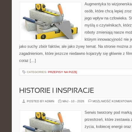
Augmentyka to wizjonerska 
osób, które chcą lepiej zro
jego wpływ na człowieka. S
myślą o czytelnikach, którzy
roboty zmieniają nasze moż
którym innowacyjność nie j
jako suchy zbiór faktów, ale jako żywy temat. Na stronie można 
zagadnieniom, które jeszcze niedawno kojarzyły się głównie z fil
coraz […]
CATEGORIES:
PRZEPISY NA PIZZĘ
HISTORIE I INSPIRACJE
POSTED BY ADMIN
MAJ - 10 - 2026
MOŻLIWOŚĆ KOMENTOWA
Serwis tworzony pod marką
przestrzeń, które zestawia 
życia, kobiecej energii ora