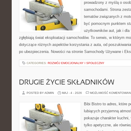
prowadzony z myślą o osoba
samochodami. Strona zesta
tematów związanych z moto
być pomocnym punktem sta
użytkowników aut, jak i dla 
zgłębiają świat eksploatacji samochodów. To serwis, w którym m
dotyczące różnych aspektów korzystania z auta, od poszukiwan
po ubezpieczenia. Nowości na stronie Samochody Używane i Eks
CATEGORIES:
ROZWÓJ EMOCJONALNY I SPOŁECZNY
DRUGIE ŻYCIE SKŁADNIKÓW
POSTED BY ADMIN
MAJ - 4 - 2026
MOŻLIWOŚĆ KOMENTOWAN
Bibi Bistro to adres, które
lubiących przyjemną atmosf
pokazuje charakter kuchni,
tylko apetyczne, ale równi