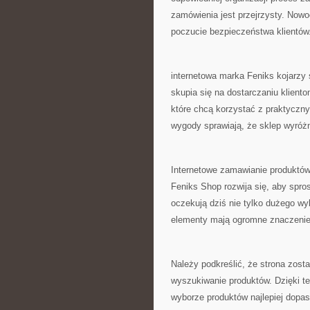
zamówienia jest przejrzysty. No
poczucie bezpieczeństwa klientów
internetowa marka Feniks kojarzy 
skupia się na dostarczaniu kliento
które chcą korzystać z praktyczny
wygody sprawiają, że sklep wyróżni
Internetowe zamawianie produktów 
Feniks Shop rozwija się, aby spr
oczekują dziś nie tylko dużego wyb
elementy mają ogromne znaczenie
Należy podkreślić, że strona zost
wyszukiwanie produktów. Dzięki t
wyborze produktów najlepiej dopa