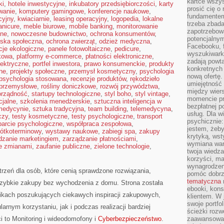
kartce wszys
ki
,
hotele inwestycyjne
,
inkubatory przedsiębiorczości
,
karty
prosić cię o
wanie
,
komputery gamingowe
,
konferencje naukowe
,
fundamentem
cyjny
,
kwiaciarnie
,
leasing operacyjny
,
logopedia
,
lokalne
trzeba zbada
nicure
,
meble biurowe
,
mobile banking
,
monitorowanie
zapotrzebowa
jne
,
nowoczesne budownictwo
,
ochrona konsumentów
,
potencjalnym
iska społeczna
,
ochrona zwierząt
,
odzież medyczna
,
Facebooku, f
cje ekologiczne
,
panele fotowoltaiczne
,
pedicure
,
wyszukiwarka
kowa
,
platformy e-commerce
,
płatności elektroniczne
,
zadają powta
lektryczne
,
portfel inwestora
,
prawo konsumenckie
,
produkty
konkretnych 
zne
,
projekty społeczne
,
przemysł kosmetyczny
,
psychologia
nową ofertę.
psychologia stosowana
,
recenzje produktów
,
rękodzieło
umiejętność 
 przemysłowe
,
rośliny doniczkowe
,
rozwój przywództwa
,
między wier
rządność
,
startupy technologiczne
,
styl boho
,
styl vintage
,
momencie pr
cjalne
,
szkolenia menedżerskie
,
sztuczna inteligencja w
bezpłatnej p
 medycynie
,
sztuka tradycyjna
,
team building
,
telemedycyna
,
usług. Dla w
czy
,
testy kosmetyczne
,
testy psychologiczne
,
transport
psychicznie:
arcie psychologiczne
,
współpraca zespołowa
,
jestem, żeby
ótkoterminowy
,
wystawy naukowe
,
zabiegi spa
,
zakupy
krytyką, wst
dzanie marketingiem
,
zarządzanie płatnościami
,
wymiana wart
e zmianami
,
zaufanie publiczne
,
zielone technologie
,
twoja wiedz
korzyści, ma
wynagrodzen
rzeń dla osób, które cenią sprawdzone rozwiązania,
pomóc dobr
tematyczna
zybkie zakupy bez wychodzenia z domu. Strona została
ebooki, kons
ikach poszukujących ciekawych inspiracji zakupowych,
klientem. W
swoje portfo
arnym korzystaniu, jak i podczas realizacji bardziej
ścieżki rozw
 to Monitoring i wideodomofony i
Cyberbezpieczeństwo
.
zaawansowan