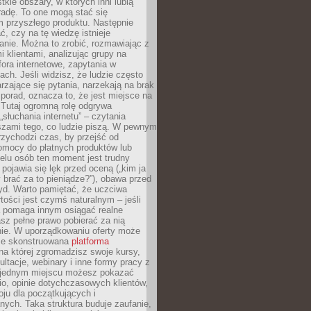
tkie obszary, w których inni lubią
 radę. To one mogą stać się
 przyszłego produktu. Następnie
ć, czy na tę wiedzę istnieje
nie. Można to zrobić, rozmawiając z
i klientami, analizując grupy na
ora internetowe, zapytania w
ch. Jeśli widzisz, że ludzie często
rzające się pytania, narzekają na brak
porad, oznacza to, że jest miejsce na
 Tutaj ogromną rolę odgrywa
„słuchania internetu” – czytania
szami tego, co ludzie piszą. W pewnym
zychodzi czas, by przejść od
omocy do płatnych produktów lub
ielu osób ten moment jest trudny
 pojawia się lęk przed oceną („kim ja
 brać za to pieniądze?”), obawa przed
yd. Warto pamiętać, że uczciwa
ości jest czymś naturalnym – jeśli
a pomaga innym osiągać realne
sz pełne prawo pobierać za nią
ie. W uporządkowaniu oferty może
ze skonstruowana
platforma
na której zgromadzisz swoje kursy,
ultacje, webinary i inne formy pracy z
 jednym miejscu możesz pokazać
lio, opinie dotychczasowych klientów,
oju dla początkujących i
ych. Taka struktura buduje zaufanie,