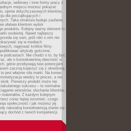
ultacje, webinary i inne formy pracy z
 jednym miejscu możesz pokazać
lio, opinie dotychczasowych klientów,
oju dla początkujących i
ych. Taka struktura buduje zaufanie,
ie ułatwia klientom wybór
o produktu. Kolejny ważny element to
rki osobistej. Nawet najlepszy
przeda się sam, jeśli nikt o nim nie
pokazywać się w mediach
owych, nagrywać krótkie filmy
publikować artykuły gościnne,
w podcastach. Nie chodzi o to, by być
raz, ale o konsekwentną obecność w
ch, gdzie przebywają twoi potencjalni
zasem zaczną kojarzyć cię z określoną
 to jest właśnie siła marki. Na koniec
 monetyzacja wiedzy to proces, a nie
 skok. Pierwszy produkt może nie
ktakularnego sukcesu – to normalne.
ciąganie wniosków, słuchanie klientów,
e materiałów. Z każdym kolejnym
iesz coraz lepiej rozumieć, czego
woja społeczność i jak możesz jej
dy naturalną konsekwencją stanie się
snący dochód z twoich kompetencji.