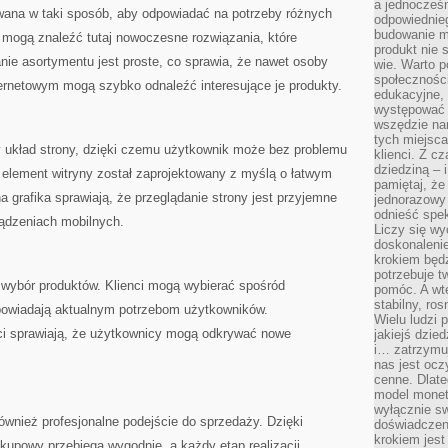
a jednocześn
wana w taki sposób, aby odpowiadać na potrzeby różnych
odpowiednieg
budowanie ma
 mogą znaleźć tutaj nowoczesne rozwiązania, które
produkt nie s
anie asortymentu jest proste, co sprawia, że nawet osoby
wie. Warto 
społeczności
ernetowym mogą szybko odnaleźć interesujące je produkty.
edukacyjne, 
występować 
wszędzie na
tych miejsca
y układ strony, dzięki czemu użytkownik może bez problemu
klienci. Z c
dziedziną – i
 element witryny został zaprojektowany z myślą o łatwym
pamiętaj, że
a grafika sprawiają, że przeglądanie strony jest przyjemne
jednorazowy
odnieść spe
ządzeniach mobilnych.
Liczy się wy
doskonaleni
krokiem będz
potrzebuje t
 wybór produktów. Klienci mogą wybierać spośród
pomóc. A wte
stabilny, ro
powiadają aktualnym potrzebom użytkowników.
Wielu ludzi
 sprawiają, że użytkownicy mogą odkrywać nowe
jakiejś dzie
i… zatrzymuj
nas jest ocz
cenne. Dlate
model monet
wyłącznie sw
ównież profesjonalne podejście do sprzedaży. Dzięki
doświadczen
krokiem jes
akupowy przebiega wygodnie, a każdy etap realizacji