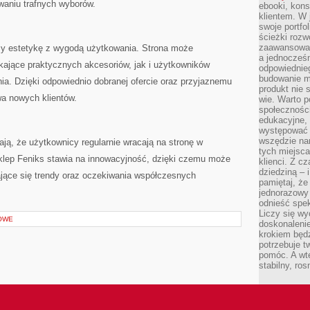
aniu trafnych wyborów.
ebooki, kons
klientem. W
swoje portfo
ścieżki rozw
zaawansowan
czy estetykę z wygodą użytkowania. Strona może
a jednocześn
ające praktycznych akcesoriów, jak i użytkowników
odpowiednieg
budowanie ma
a. Dzięki odpowiednio dobranej ofercie oraz przyjaznemu
produkt nie s
wa nowych klientów.
wie. Warto 
społeczności
edukacyjne, 
występować 
wszędzie na
ają, że użytkownicy regularnie wracają na stronę w
tych miejsca
Sklep Feniks stawia na innowacyjność, dzięki czemu może
klienci. Z c
dziedziną – i
jące się trendy oraz oczekiwania współczesnych
pamiętaj, że
jednorazowy
odnieść spe
Liczy się wy
OWE
doskonaleni
krokiem będz
potrzebuje t
pomóc. A wte
stabilny, ro