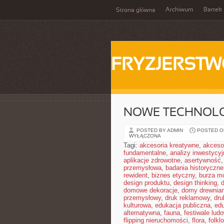
Archiwum
Bartek
Strona główna
FRYZJERST
NOWE TECHNOLO
POSTED BY ADMIN
POSTED ON
WYŁĄCZONA
Tagi:
akcesoria kreatywne
,
akceso
fundamentalne
,
analizy inwestycyj
aplikacje zdrowotne
,
asertywność
przemysłowa
,
badania historyczne
rewident
,
biznes etyczny
,
burza m
design produktu
,
design thinking
,
domowe dekoracje
,
domy drewnia
przemysłowy
,
druk reklamowy
,
dru
kulturowa
,
edukacja publiczna
,
ed
alternatywna
,
fauna
,
festiwale lud
flipping nieruchomości
,
flora
,
folkl