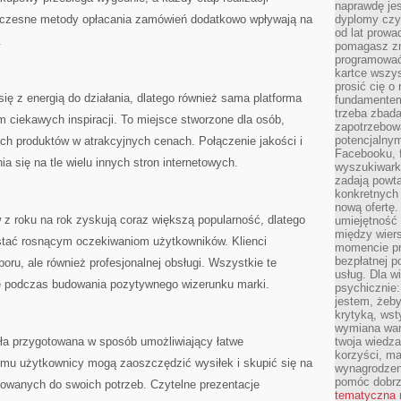
naprawdę jes
woczesne metody opłacania zamówień dodatkowo wpływają na
dyplomy czy 
od lat prow
.
pomagasz zn
programować,
kartce wszys
prosić cię o
się z energią do działania, dlatego również sama platforma
fundamentem
trzeba zbada
m ciekawych inspiracji. To miejsce stworzone dla osób,
zapotrzebowa
potencjalnym
ch produktów w atrakcyjnych cenach. Połączenie jakości i
Facebooku, f
a się na tle wielu innych stron internetowych.
wyszukiwarka
zadają powta
konkretnych 
nową ofertę.
z roku na rok zyskują coraz większą popularność, dlatego
umiejętność 
między wier
ostać rosnącym oczekiwaniom użytkowników. Klienci
momencie pr
bezpłatnej p
oru, ale również profesjonalnej obsługi. Wszystkie te
usług. Dla w
 podczas budowania pozytywnego wizerunku marki.
psychicznie:
jestem, żeby
krytyką, wst
wymiana wart
ała przygotowana w sposób umożliwiający łatwe
twoja wiedz
korzyści, ma
emu użytkownicy mogą zaoszczędzić wysiłek i skupić się na
wynagrodzen
pomóc dobr
sowanych do swoich potrzeb. Czytelne prezentacje
tematyczna