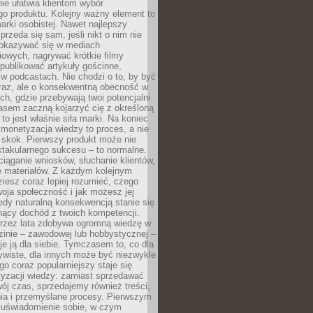
ie ułatwia klientom wybór
o produktu. Kolejny ważny element to
rki osobistej. Nawet najlepszy
przeda się sam, jeśli nikt o nim nie
pokazywać się w mediach
owych, nagrywać krótkie filmy
publikować artykuły gościnne,
w podcastach. Nie chodzi o to, by być
raz, ale o konsekwentną obecność w
ch, gdzie przebywają twoi potencjalni
zasem zaczną kojarzyć cię z określoną
 to jest właśnie siła marki. Na koniec
 monetyzacja wiedzy to proces, a nie
 skok. Pierwszy produkt może nie
ktakularnego sukcesu – to normalne.
ciąganie wniosków, słuchanie klientów,
e materiałów. Z każdym kolejnym
iesz coraz lepiej rozumieć, czego
woja społeczność i jak możesz jej
dy naturalną konsekwencją stanie się
snący dochód z twoich kompetencji.
 przez lata zdobywa ogromną wiedzę w
dzinie – zawodowej lub hobbystycznej –
e ją dla siebie. Tymczasem to, co dla
ywiste, dla innych może być niezwykle
go coraz popularniejszy staje się
yzacji wiedzy: zamiast sprzedawać
ój czas, sprzedajemy również treści,
ia i przemyślane procesy. Pierwszym
t uświadomienie sobie, w czym