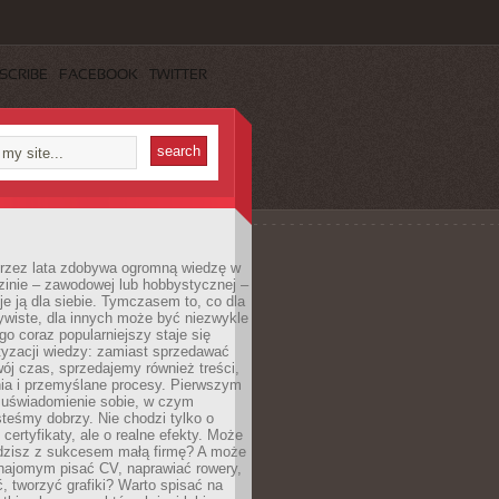
SCRIBE
FACEBOOK
TWITTER
 przez lata zdobywa ogromną wiedzę w
dzinie – zawodowej lub hobbystycznej –
e ją dla siebie. Tymczasem to, co dla
ywiste, dla innych może być niezwykle
go coraz popularniejszy staje się
yzacji wiedzy: zamiast sprzedawać
ój czas, sprzedajemy również treści,
ia i przemyślane procesy. Pierwszym
t uświadomienie sobie, w czym
teśmy dobrzy. Nie chodzi tylko o
certyfikaty, ale o realne efekty. Może
adzisz z sukcesem małą firmę? A może
ajomym pisać CV, naprawiać rowery,
 tworzyć grafiki? Warto spisać na