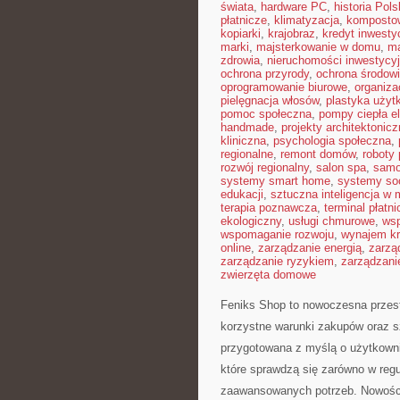
świata
,
hardware PC
,
historia Pols
płatnicze
,
klimatyzacja
,
komposto
kopiarki
,
krajobraz
,
kredyt inwesty
marki
,
majsterkowanie w domu
,
ma
zdrowia
,
nieruchomości inwestycy
ochrona przyrody
,
ochrona środow
oprogramowanie biurowe
,
organiza
pielęgnacja włosów
,
plastyka użyt
pomoc społeczna
,
pompy ciepła e
handmade
,
projekty architektonic
kliniczna
,
psychologia społeczna
,
regionalne
,
remont domów
,
roboty
rozwój regionalny
,
salon spa
,
samo
systemy smart home
,
systemy so
edukacji
,
sztuczna inteligencja w
terapia poznawcza
,
terminal płatni
ekologiczny
,
usługi chmurowe
,
wsp
wspomaganie rozwoju
,
wynajem kr
online
,
zarządzanie energią
,
zarzą
zarządzanie ryzykiem
,
zarządzani
zwierzęta domowe
Feniks Shop to nowoczesna przest
korzystne warunki zakupów oraz s
przygotowana z myślą o użytkown
które sprawdzą się zarówno w regul
zaawansowanych potrzeb. Nowości