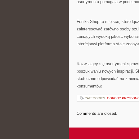
asortymentu pomagają w podejmow
Feniks Shop to miejsce, które łą
zainteresować zarówno osoby szuk
ceniących wysoką jakość wykonani
interfejsowi platforma stale zdoby
Rozwijający się asortyment sprawi
poszukiwaniu nowych inspiracji. 
skutecznie odpowiadać na zmienia
konsumentów.
CATEGORIES:
OGRODY PRZYDOM
Comments are closed.