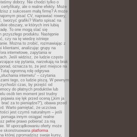
teśmy dobrzy. Nie chodzi tylko o
certyfikaty, ale o realne efekty. Może
adzisz z sukcesem małą firmę? A może
ajomym pisać CV, naprawiać rowery,
 tworzyć grafiki? Warto spisać na
tkie obszary, w których inni lubią
 radę. To one mogą stać się
 przyszłego produktu. Następnie
ć, czy na tę wiedzę istnieje
nie. Można to zrobić, rozmawiając z
i klientami, analizując grupy na
ora internetowe, zapytania w
ch. Jeśli widzisz, że ludzie często
rzające się pytania, narzekają na brak
porad, oznacza to, że jest miejsce na
 Tutaj ogromną rolę odgrywa
„słuchania internetu” – czytania
szami tego, co ludzie piszą. W pewnym
zychodzi czas, by przejść od
omocy do płatnych produktów lub
ielu osób ten moment jest trudny
 pojawia się lęk przed oceną („kim ja
 brać za to pieniądze?”), obawa przed
yd. Warto pamiętać, że uczciwa
ości jest czymś naturalnym – jeśli
a pomaga innym osiągać realne
sz pełne prawo pobierać za nią
ie. W uporządkowaniu oferty może
ze skonstruowana
platforma
na której zgromadzisz swoje kursy,