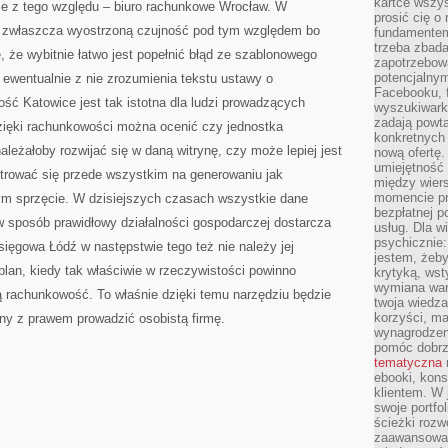
kartce wszys
 z tego względu – biuro rachunkowe Wrocław. W
prosić cię o
ć zwłaszcza wyostrzoną czujność pod tym względem bo
fundamentem
trzeba zbada
, że wybitnie łatwo jest popełnić błąd ze szablonowego
zapotrzebowa
potencjalnym
 ewentualnie z nie zrozumienia tekstu ustawy o
Facebooku, f
ść Katowice jest tak istotna dla ludzi prowadzących
wyszukiwarka
zadają powta
dzięki rachunkowości można ocenić czy jednostka
konkretnych 
leżałoby rozwijać się w daną witrynę, czy może lepiej jest
nową ofertę.
umiejętność 
ntrować się przede wszystkim na generowaniu jak
między wier
momencie pr
ym sprzęcie. W dzisiejszych czasach wszystkie dane
bezpłatnej p
 sposób prawidłowy działalności gospodarczej dostarcza
usług. Dla w
psychicznie:
ięgowa Łódź w następstwie tego też nie należy jej
jestem, żeby
lan, kiedy tak właściwie w rzeczywistości powinno
krytyką, wst
wymiana wart
ą rachunkowość. To właśnie dzięki temu narzędziu będzie
twoja wiedz
korzyści, ma
ny z prawem prowadzić osobistą firmę.
wynagrodzen
pomóc dobr
tematyczna
ebooki, kons
klientem. W
swoje portfo
ścieżki rozw
zaawansowan