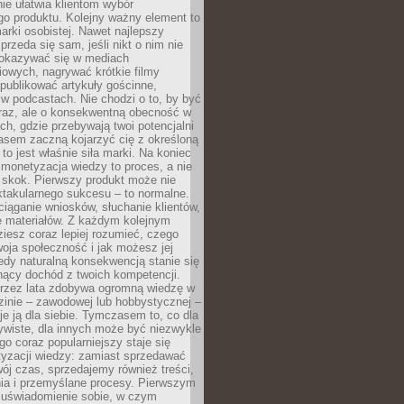
ie ułatwia klientom wybór
o produktu. Kolejny ważny element to
rki osobistej. Nawet najlepszy
przeda się sam, jeśli nikt o nim nie
pokazywać się w mediach
owych, nagrywać krótkie filmy
publikować artykuły gościnne,
w podcastach. Nie chodzi o to, by być
raz, ale o konsekwentną obecność w
ch, gdzie przebywają twoi potencjalni
zasem zaczną kojarzyć cię z określoną
 to jest właśnie siła marki. Na koniec
 monetyzacja wiedzy to proces, a nie
 skok. Pierwszy produkt może nie
ktakularnego sukcesu – to normalne.
ciąganie wniosków, słuchanie klientów,
e materiałów. Z każdym kolejnym
iesz coraz lepiej rozumieć, czego
woja społeczność i jak możesz jej
dy naturalną konsekwencją stanie się
snący dochód z twoich kompetencji.
 przez lata zdobywa ogromną wiedzę w
dzinie – zawodowej lub hobbystycznej –
e ją dla siebie. Tymczasem to, co dla
ywiste, dla innych może być niezwykle
go coraz popularniejszy staje się
yzacji wiedzy: zamiast sprzedawać
ój czas, sprzedajemy również treści,
ia i przemyślane procesy. Pierwszym
t uświadomienie sobie, w czym