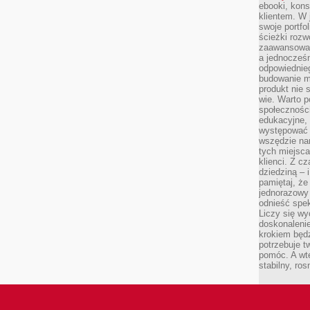
ebooki, kons
klientem. W
swoje portfo
ścieżki rozw
zaawansowan
a jednocześn
odpowiednieg
budowanie ma
produkt nie s
wie. Warto 
społeczności
edukacyjne, 
występować 
wszędzie na
tych miejsca
klienci. Z c
dziedziną – i
pamiętaj, że
jednorazowy
odnieść spe
Liczy się wy
doskonaleni
krokiem będz
potrzebuje t
pomóc. A wte
stabilny, ro