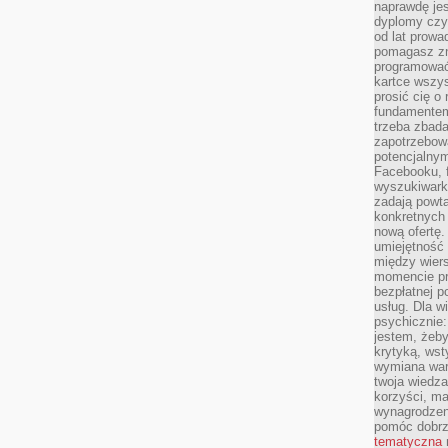
naprawdę jes
dyplomy czy 
od lat prow
pomagasz zn
programować,
kartce wszys
prosić cię o
fundamentem
trzeba zbada
zapotrzebowa
potencjalnym
Facebooku, f
wyszukiwarka
zadają powta
konkretnych 
nową ofertę.
umiejętność 
między wier
momencie pr
bezpłatnej p
usług. Dla w
psychicznie:
jestem, żeby
krytyką, wst
wymiana wart
twoja wiedz
korzyści, ma
wynagrodzen
pomóc dobr
tematyczna