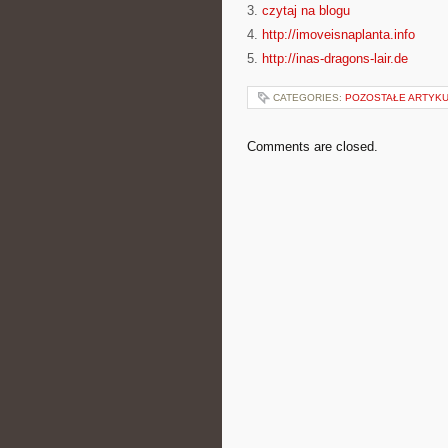
3.
czytaj na blogu
4.
http://imoveisnaplanta.info
5.
http://inas-dragons-lair.de
CATEGORIES:
POZOSTAŁE ARTYK
Comments are closed.