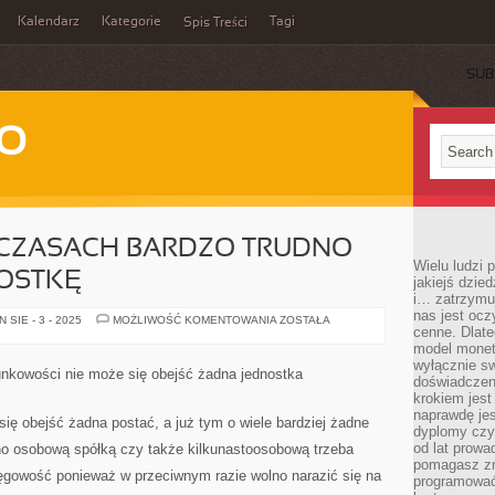
Kalendarz
Kategorie
Tagi
Spis Treści
SUB
WO
H CZASACH BARDZO TRUDNO
Wielu ludzi
NOSTKĘ
jakiejś dzie
i… zatrzymuj
nas jest ocz
W
SIE - 3 - 2025
MOŻLIWOŚĆ KOMENTOWANIA
ZOSTAŁA
cenne. Dlate
DZISIEJSZYCH
CZASACH
model monet
BARDZO
wyłącznie sw
TRUDNO
nkowości nie może się obejść żadna jednostka
JEST
doświadczen
WIEŚĆ
krokiem jes
JEDNOSTKĘ
naprawdę jes
się obejść żadna postać, a już tym o wiele bardziej żadne
dyplomy czy 
od lat prow
dno osobową spółką czy także kilkunastoosobową trzeba
pomagasz zn
gowość ponieważ w przeciwnym razie wolno narazić się na
programować,