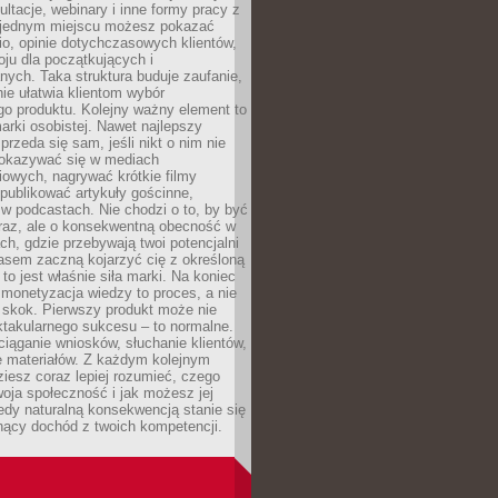
ultacje, webinary i inne formy pracy z
 jednym miejscu możesz pokazać
lio, opinie dotychczasowych klientów,
oju dla początkujących i
ych. Taka struktura buduje zaufanie,
ie ułatwia klientom wybór
o produktu. Kolejny ważny element to
rki osobistej. Nawet najlepszy
przeda się sam, jeśli nikt o nim nie
pokazywać się w mediach
owych, nagrywać krótkie filmy
publikować artykuły gościnne,
w podcastach. Nie chodzi o to, by być
raz, ale o konsekwentną obecność w
ch, gdzie przebywają twoi potencjalni
zasem zaczną kojarzyć cię z określoną
 to jest właśnie siła marki. Na koniec
 monetyzacja wiedzy to proces, a nie
 skok. Pierwszy produkt może nie
ktakularnego sukcesu – to normalne.
ciąganie wniosków, słuchanie klientów,
e materiałów. Z każdym kolejnym
iesz coraz lepiej rozumieć, czego
woja społeczność i jak możesz jej
dy naturalną konsekwencją stanie się
snący dochód z twoich kompetencji.