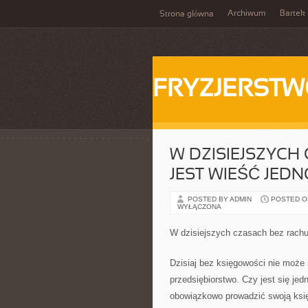
Archiwum
Bartek
Strona główna
FRYZJERST
W DZISIEJSZYC
JEST WIEŚĆ JED
POSTED BY ADMIN
POSTED ON 
WYŁĄCZONA
W dzisiejszych czasach bez rachu
Dzisiaj bez księgowości nie może 
przedsiębiorstwo. Czy jest się je
obowiązkowo prowadzić swoją księ