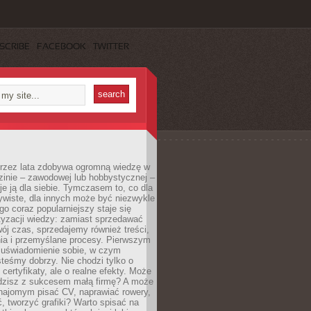
SCRIBE
FACEBOOK
TWITTER
 przez lata zdobywa ogromną wiedzę w
dzinie – zawodowej lub hobbystycznej –
e ją dla siebie. Tymczasem to, co dla
ywiste, dla innych może być niezwykle
go coraz popularniejszy staje się
yzacji wiedzy: zamiast sprzedawać
ój czas, sprzedajemy również treści,
ia i przemyślane procesy. Pierwszym
t uświadomienie sobie, w czym
teśmy dobrzy. Nie chodzi tylko o
certyfikaty, ale o realne efekty. Może
adzisz z sukcesem małą firmę? A może
ajomym pisać CV, naprawiać rowery,
 tworzyć grafiki? Warto spisać na