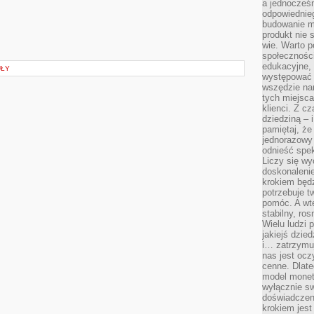
a jednocześn
odpowiednieg
budowanie ma
produkt nie s
wie. Warto 
społeczności
edukacyjne, 
UŁY
występować 
wszędzie na
tych miejsca
klienci. Z c
dziedziną – i
pamiętaj, że
jednorazowy
odnieść spe
Liczy się wy
doskonaleni
krokiem będz
potrzebuje t
pomóc. A wte
stabilny, ro
Wielu ludzi
jakiejś dzie
i… zatrzymuj
nas jest ocz
cenne. Dlate
model monet
wyłącznie sw
doświadczen
krokiem jes