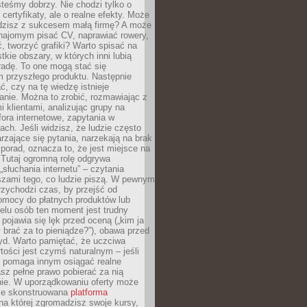
teśmy dobrzy. Nie chodzi tylko o
certyfikaty, ale o realne efekty. Może
adzisz z sukcesem małą firmę? A może
ajomym pisać CV, naprawiać rowery,
 tworzyć grafiki? Warto spisać na
tkie obszary, w których inni lubią
 radę. To one mogą stać się
 przyszłego produktu. Następnie
ć, czy na tę wiedzę istnieje
nie. Można to zrobić, rozmawiając z
i klientami, analizując grupy na
ora internetowe, zapytania w
ch. Jeśli widzisz, że ludzie często
rzające się pytania, narzekają na brak
porad, oznacza to, że jest miejsce na
 Tutaj ogromną rolę odgrywa
„słuchania internetu” – czytania
szami tego, co ludzie piszą. W pewnym
zychodzi czas, by przejść od
omocy do płatnych produktów lub
ielu osób ten moment jest trudny
 pojawia się lęk przed oceną („kim ja
 brać za to pieniądze?”), obawa przed
yd. Warto pamiętać, że uczciwa
ości jest czymś naturalnym – jeśli
a pomaga innym osiągać realne
sz pełne prawo pobierać za nią
ie. W uporządkowaniu oferty może
ze skonstruowana
platforma
na której zgromadzisz swoje kursy,