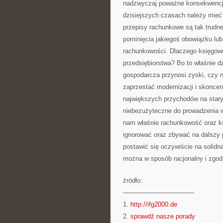
nadzwyczaj poważne konsekwencje
dzisiejszych czasach należy mie
przepisy rachunkowe są tak trudne
pominięcia jakiegoś obowiązku lub
rachunkowości. Dlaczego księgowo
przedsiębiorstwa? Bo to właśnie 
gospodarcza przynosi zyski, czy na
zaprzestać modernizacji i skonce
największych przychodów na star
niebezużyteczne do prowadzenia w
nam właśnie rachunkowość oraz ks
ignorować oraz zbywać na dalszy p
postawić się oczywiście na solidn
można w sposób racjonalny i zgod
źródło:
———————————
1.
http://ifg2000.de
2.
sprawdź nasze porady