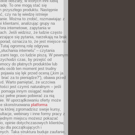
tkie obszary, w których inni lubią
 radę. To one mogą stać się
 przyszłego produktu. Następnie
ć, czy na tę wiedzę istnieje
nie. Można to zrobić, rozmawiając z
i klientami, analizując grupy na
ora internetowe, zapytania w
ch. Jeśli widzisz, że ludzie często
rzające się pytania, narzekają na brak
porad, oznacza to, że jest miejsce na
 Tutaj ogromną rolę odgrywa
„słuchania internetu” – czytania
szami tego, co ludzie piszą. W pewnym
zychodzi czas, by przejść od
omocy do płatnych produktów lub
ielu osób ten moment jest trudny
 pojawia się lęk przed oceną („kim ja
 brać za to pieniądze?”), obawa przed
yd. Warto pamiętać, że uczciwa
ości jest czymś naturalnym – jeśli
a pomaga innym osiągać realne
sz pełne prawo pobierać za nią
ie. W uporządkowaniu oferty może
ze skonstruowana
platforma
na której zgromadzisz swoje kursy,
ultacje, webinary i inne formy pracy z
 jednym miejscu możesz pokazać
lio, opinie dotychczasowych klientów,
oju dla początkujących i
ych. Taka struktura buduje zaufanie,