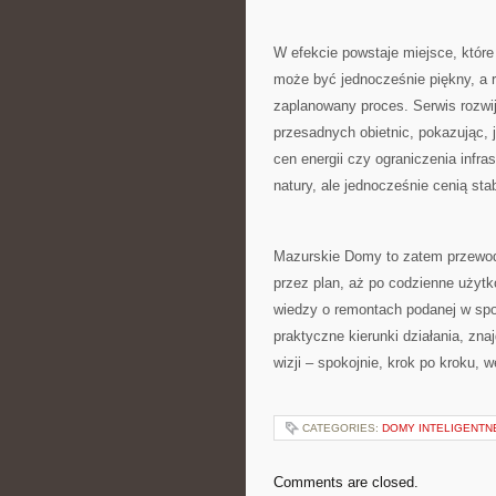
W efekcie powstaje miejsce, któr
może być jednocześnie piękny, a r
zaplanowany proces. Serwis rozwi
przesadnych obietnic, pokazując,
cen energii czy ograniczenia infras
natury, ale jednocześnie cenią sta
Mazurskie Domy to zatem przewodni
przez plan, aż po codzienne użytk
wiedzy o remontach podanej w spo
praktyczne kierunki działania, zna
wizji – spokojnie, krok po kroku,
CATEGORIES:
DOMY INTELIGENTN
Comments are closed.