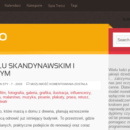
Kalendarz
Kategorie
Tagi
Spis Treści
SUB
WO
LU SKANDYNAWSKIM I
Wielu ludzi
NYM
jakiejś dzie
i… zatrzymuj
nas jest ocz
WNĘTRZA
 STY - 7 - 2026
MOŻLIWOŚĆ KOMENTOWANIA
ZOSTAŁA
cenne. Dlate
W
STYLU
model monet
film
,
fotografia
,
galeria
,
grafika
,
ilustracja
,
influencerzy
,
SKANDYNAWSKIM
wyłącznie sw
a
,
malarstwo
,
muzyka
,
pisanie
,
plakaty
,
prasa
I
,
retusz
,
MINIMALISTYCZNYM
doświadczen
teatr
krokiem jes
naprawdę jes
b, które marzą o domu z drewna, planują wznoszenie
dyplomy czy 
od lat prow
cą odnowić już istniejący budynek. To przestrzeń, gdzie
pomagasz zn
nianych, praktyczne podejście do renowacji oraz coraz
programować,