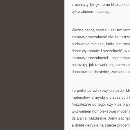
zmieniają. Dzięki temu Mazurskie
tylko zbiorem inspiracji.
Ważną cechą serwisu jest też łąc
samowystarczalność nie są tu trz
budowania miejsca, które jest ro
dobre wykonanie i szczelność, w r
samowystarczalności – systemowe
pokazują, jak te wątki się przenik
dopasowane do siebie, zamiast k
To portal poradnikowy dla osób, 
materiałów, z myślą o przyszłych 
Niezależnie od tego, czy ktoś pla
wyzwaniem kompleksowej moderniza
działania. Mazurskie Domy zachęc
a dobre decyzje na starcie procent