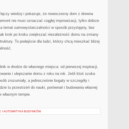
e łączy wiedzę i pokazuje, że nowoczesny dom z drewna
emont nie musi oznaczać ciągłej improwizacji, tylko dobrze
ja temat samowystarczalności w sposób przystępny, bez
 jak krok po kroku zwiększać niezależność domu na zmiany
truktury. To podejście dla ludzi, którzy chcą mieszkać bliżej
bilność.
k w drodze do własnego miejsca: od pierwszej inspiracji,
owanie i ulepszanie domu z roku na rok. Jeśli ktoś szuka
sób zrozumiały, a jednocześnie bogaty w szczegóły i
jdzie tu przestrzeń do nauki, porównań i budowania własnej
 we własnym tempie.
E I AUTOMATYKA BUDYNKÓW