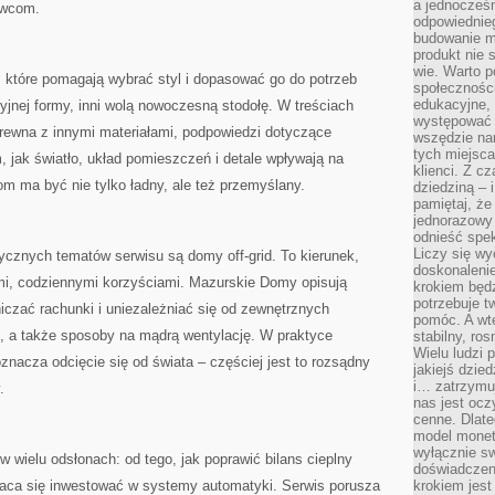
a jednocześn
awcom.
odpowiednieg
budowanie ma
produkt nie s
wie. Warto 
, które pomagają wybrać styl i dopasować go do potrzeb
społeczności
edukacyjne, 
jnej formy, inni wolą nowoczesną stodołę. W treściach
występować 
drewna z innymi materiałami, podpowiedzi dotyczące
wszędzie na
tych miejsca
, jak światło, układ pomieszczeń i detale wpływają na
klienci. Z c
m ma być nie tylko ładny, ale też przemyślany.
dziedziną – i
pamiętaj, że
jednorazowy
odnieść spe
Liczy się wy
ycznych tematów serwisu są domy off-grid. To kierunek,
doskonaleni
mi, codziennymi korzyściami. Mazurskie Domy opisują
krokiem będz
potrzebuje t
niczać rachunki i uniezależniać się od zewnętrznych
pomóc. A wte
 a także sposoby na mądrą wentylację. W praktyce
stabilny, ro
Wielu ludzi
acza odcięcie się od świata – częściej jest to rozsądny
jakiejś dzie
i… zatrzymuj
.
nas jest ocz
cenne. Dlate
model monet
wyłącznie sw
w wielu odsłonach: od tego, jak poprawić bilans cieplny
doświadczen
łaca się inwestować w systemy automatyki. Serwis porusza
krokiem jes