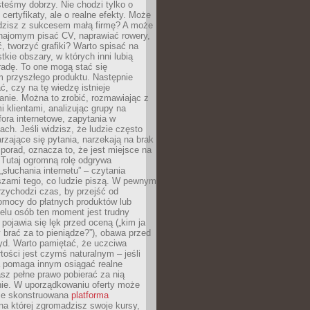
teśmy dobrzy. Nie chodzi tylko o
certyfikaty, ale o realne efekty. Może
adzisz z sukcesem małą firmę? A może
ajomym pisać CV, naprawiać rowery,
 tworzyć grafiki? Warto spisać na
tkie obszary, w których inni lubią
 radę. To one mogą stać się
 przyszłego produktu. Następnie
ć, czy na tę wiedzę istnieje
nie. Można to zrobić, rozmawiając z
i klientami, analizując grupy na
ora internetowe, zapytania w
ch. Jeśli widzisz, że ludzie często
rzające się pytania, narzekają na brak
porad, oznacza to, że jest miejsce na
 Tutaj ogromną rolę odgrywa
„słuchania internetu” – czytania
szami tego, co ludzie piszą. W pewnym
zychodzi czas, by przejść od
omocy do płatnych produktów lub
ielu osób ten moment jest trudny
 pojawia się lęk przed oceną („kim ja
 brać za to pieniądze?”), obawa przed
yd. Warto pamiętać, że uczciwa
ości jest czymś naturalnym – jeśli
a pomaga innym osiągać realne
sz pełne prawo pobierać za nią
ie. W uporządkowaniu oferty może
ze skonstruowana
platforma
na której zgromadzisz swoje kursy,