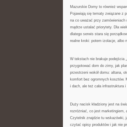
Mazurskie Domy to również wsparci
Pojawiają się tematy związane z 
na co uważać przy zamówieniach ma
mądrze ustalać priorytety. Dla wie
dlatego serwis stara się porządko
realne kroki: potem izolacje, albo
W tekstach nie brakuje podejścia 
przygotować dom do zimy, jak plan
przestrzeni wokół domu: altana, o
komfort bez ogromnych kosztów. M
i dach, ale też cała infrastruktura
Duży nacisk kładziony jest na świ
rozróżniać, co jest marketingiem, 
Czytelnik znajdzie tu wskazówki, 
czytać opisy produktów i jak nie p