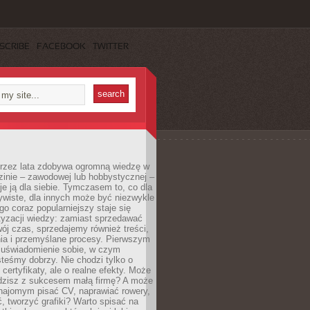
SCRIBE
FACEBOOK
TWITTER
 przez lata zdobywa ogromną wiedzę w
dzinie – zawodowej lub hobbystycznej –
e ją dla siebie. Tymczasem to, co dla
ywiste, dla innych może być niezwykle
go coraz popularniejszy staje się
yzacji wiedzy: zamiast sprzedawać
ój czas, sprzedajemy również treści,
ia i przemyślane procesy. Pierwszym
t uświadomienie sobie, w czym
teśmy dobrzy. Nie chodzi tylko o
certyfikaty, ale o realne efekty. Może
adzisz z sukcesem małą firmę? A może
ajomym pisać CV, naprawiać rowery,
 tworzyć grafiki? Warto spisać na