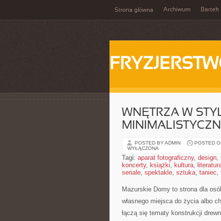
Archiwum
Bartek
Strona główna
FRYZJERST
WNĘTRZA W STY
MINIMALISTYCZ
POSTED BY ADMIN
POSTED ON
WYŁĄCZONA
Tagi:
aparat fotograficzny
,
design
,
koncerty
,
książki
,
kultura
,
literatur
seriale
,
spektakle
,
sztuka
,
taniec
,
Mazurskie Domy to strona dla osó
własnego miejsca do życia albo ch
łączą się tematy konstrukcji drew