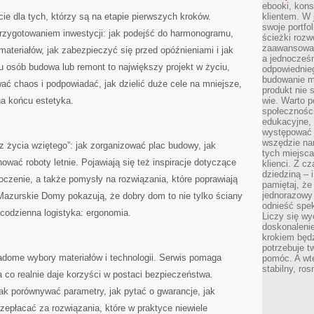
ebooki, kons
e dla tych, którzy są na etapie pierwszych kroków.
klientem. W
swoje portfo
przygotowaniem inwestycji: jak podejść do harmonogramu,
ścieżki rozw
zaawansowan
teriałów, jak zabezpieczyć się przed opóźnieniami i jak
a jednocześn
lu osób budowa lub remont to największy projekt w życiu,
odpowiednieg
budowanie ma
wać chaos i podpowiadać, jak dzielić duże cele na mniejsze,
produkt nie s
 na końcu estetyka.
wie. Warto 
społeczności
edukacyjne, 
występować 
wszędzie na
„z życia wziętego”: jak zorganizować plac budowy, jak
tych miejsca
ować roboty letnie. Pojawiają się też inspiracje dotyczące
klienci. Z c
dziedziną – i
toczenie, a także pomysły na rozwiązania, które poprawiają
pamiętaj, że
jednorazowy
azurskie Domy pokazują, że dobry dom to nie tylko ściany
odnieść spe
 i codzienna logistyka: ergonomia.
Liczy się wy
doskonaleni
krokiem będz
potrzebuje t
adome wybory materiałów i technologii. Serwis pomaga
pomóc. A wte
stabilny, ro
a co realnie daje korzyści w postaci bezpieczeństwa.
jak porównywać parametry, jak pytać o gwarancje, jak
rzepłacać za rozwiązania, które w praktyce niewiele