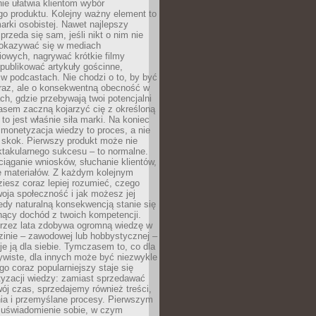
ie ułatwia klientom wybór
o produktu. Kolejny ważny element to
rki osobistej. Nawet najlepszy
przeda się sam, jeśli nikt o nim nie
pokazywać się w mediach
owych, nagrywać krótkie filmy
publikować artykuły gościnne,
w podcastach. Nie chodzi o to, by być
raz, ale o konsekwentną obecność w
ch, gdzie przebywają twoi potencjalni
zasem zaczną kojarzyć cię z określoną
 to jest właśnie siła marki. Na koniec
 monetyzacja wiedzy to proces, a nie
 skok. Pierwszy produkt może nie
ktakularnego sukcesu – to normalne.
ciąganie wniosków, słuchanie klientów,
e materiałów. Z każdym kolejnym
iesz coraz lepiej rozumieć, czego
woja społeczność i jak możesz jej
dy naturalną konsekwencją stanie się
snący dochód z twoich kompetencji.
 przez lata zdobywa ogromną wiedzę w
dzinie – zawodowej lub hobbystycznej –
e ją dla siebie. Tymczasem to, co dla
ywiste, dla innych może być niezwykle
go coraz popularniejszy staje się
yzacji wiedzy: zamiast sprzedawać
ój czas, sprzedajemy również treści,
ia i przemyślane procesy. Pierwszym
t uświadomienie sobie, w czym