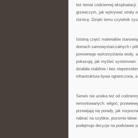
też temat codziennej eksploatacji
grzewczym, jak wykrywać straty en
różnicę. Dzięki temu czytelnik zysk
Istotną część materiałów stanowi
domach samowystarczalnych i póła
ponownego wykorzystania wody, a
pokazują, jak myśleć systemowo: ni
działała stabilnie i bez niepotrz
infrastruktura bywa ograniczona, 
Serwis nie ucieka też od codzien
remontowanych: wilgoć, przewiewy
przewijają się porady, jak rozpozn
nabrać na szybkie, pozornie łatwe 
podejmuje decyzje na podstawie s