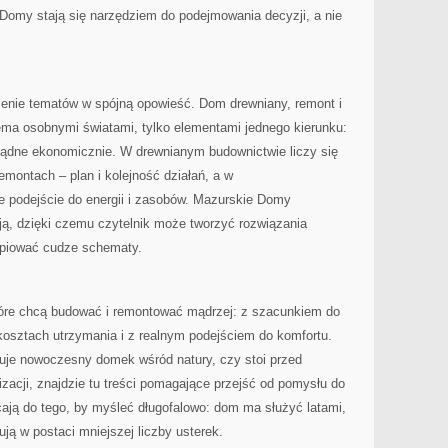
 Domy stają się narzędziem do podejmowania decyzji, a nie
zenie tematów w spójną opowieść. Dom drewniany, remont i
ema osobnymi światami, tylko elementami jednego kierunku:
zsądne ekonomicznie. W drewnianym budownictwie liczy się
emontach – plan i kolejność działań, a w
 podejście do energii i zasobów. Mazurskie Domy
ają, dzięki czemu czytelnik może tworzyć rozwiązania
opiować cudze schematy.
które chcą budować i remontować mądrzej: z szacunkiem do
kosztach utrzymania i z realnym podejściem do komfortu.
nuje nowoczesny domek wśród natury, czy stoi przed
cji, znajdzie tu treści pomagające przejść od pomysłu do
ają do tego, by myśleć długofalowo: dom ma służyć latami,
ują w postaci mniejszej liczby usterek.