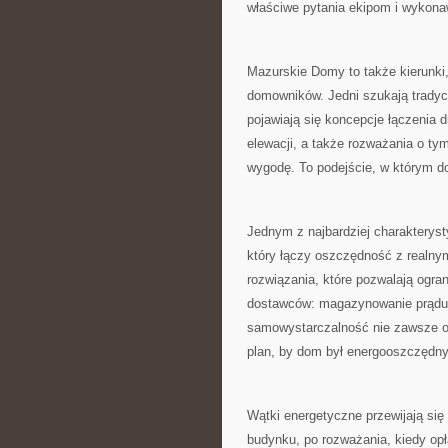
właściwe pytania ekipom i wykon
Mazurskie Domy to także kierunki
domowników. Jedni szukają tradycy
pojawiają się koncepcje łączenia 
elewacji, a także rozważania o tym
wygodę. To podejście, w którym do
Jednym z najbardziej charakteryst
który łączy oszczędność z realny
rozwiązania, które pozwalają ogra
dostawców: magazynowanie prądu,
samowystarczalność nie zawsze ozn
plan, by dom był energooszczędny
Wątki energetyczne przewijają się 
budynku, po rozważania, kiedy op