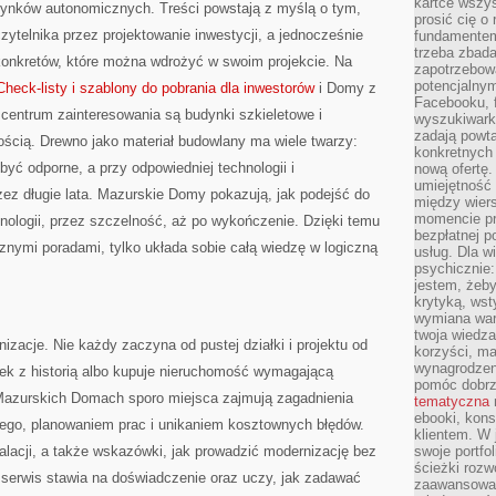
kartce wszys
udynków autonomicznych. Treści powstają z myślą o tym,
prosić cię o
zytelnika przez projektowanie inwestycji, a jednocześnie
fundamentem
trzeba zbada
 konkretów, które można wdrożyć w swoim projekcie. Na
zapotrzebowa
potencjalnym
Check-listy i szablony do pobrania dla inwestorów
i Domy z
Facebooku, f
 centrum zainteresowania są budynki szkieletowe i
wyszukiwarka
zadają powta
łością. Drewno jako materiał budowlany ma wiele twarzy:
konkretnych 
 być odporne, a przy odpowiedniej technologii i
nową ofertę.
umiejętność 
ez długie lata. Mazurskie Domy pokazują, jak podejść do
między wier
momencie pr
nologii, przez szczelność, aż po wykończenie. Dzięki temu
bezpłatnej p
cznymi poradami, tylko układa sobie całą wiedzę w logiczną
usług. Dla w
psychicznie:
jestem, żeby
krytyką, wst
wymiana wart
twoja wiedz
zacje. Nie każdy zaczyna od pustej działki i projektu od
korzyści, ma
wynagrodzen
nek z historią albo kupuje nieruchomość wymagającą
pomóc dobr
 Mazurskich Domach sporo miejsca zajmują zagadnienia
tematyczna
ebooki, kons
ego, planowaniem prac i unikaniem kosztownych błędów.
klientem. W
alacji, a także wskazówki, jak prowadzić modernizację bez
swoje portfo
ścieżki rozw
serwis stawia na doświadczenie oraz uczy, jak zadawać
zaawansowan