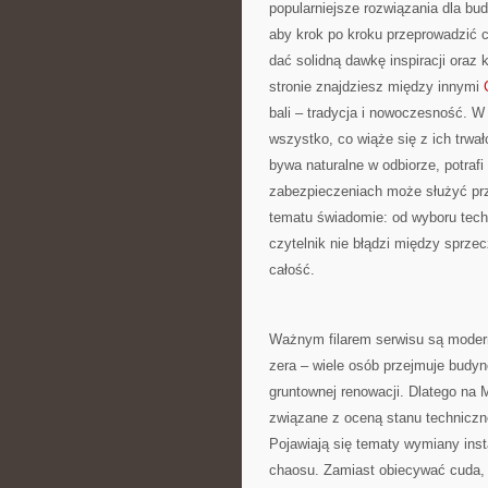
popularniejsze rozwiązania dla b
aby krok po kroku przeprowadzić c
dać solidną dawkę inspiracji oraz
stronie znajdziesz między innymi
bali – tradycja i nowoczesność. W
wszystko, co wiąże się z ich trwa
bywa naturalne w odbiorze, potrafi
zabezpieczeniach może służyć prz
tematu świadomie: od wyboru tech
czytelnik nie błądzi między sprze
całość.
Ważnym filarem serwisu są moderni
zera – wiele osób przejmuje budy
gruntownej renowacji. Dlatego na
związane z oceną stanu techniczn
Pojawiają się tematy wymiany inst
chaosu. Zamiast obiecywać cuda, 