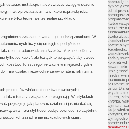
naprawdę jes
: jak ustawiać instalacje, na co zwracać uwagę w sezonie
dyplomy czy 
od lat prow
ergii i jak wprowadzać zmiany, które naprawdę robią
pomagasz zn
uje nie tylko teorię, ale też realne przykłady.
programować,
kartce wszys
prosić cię o
fundamentem
trzeba zbada
ą zagadnienia związane z wodą i gospodarką zasobami. W
zapotrzebowa
utonomicznych liczy się umiejętne podejście do
potencjalnym
Facebooku, f
 także temat odprowadzania ścieków. Mazurskie Domy
wyszukiwarka
e tylko „co kupić”, ale też „jak to połączyć”, aby całość
zadają powta
konkretnych 
ebnych kosztów. To szczególnie ważne w miejscach, gdzie
nową ofertę.
umiejętność 
a dom ma działać niezawodnie zarówno latem, jak i zimą.
między wier
momencie pr
bezpłatnej p
usług. Dla w
nych problemów właścicieli domów drewnianych i
psychicznie:
, a także tematy związane z impregnacją. W artykułach
jestem, żeby
krytyką, wst
awać przyczyny, jak planować działania i jak nie dać się
wymiana wart
twoja wiedz
rozwiązania. Taki styl treści buduje pewność, że czytelnik
korzyści, ma
prawdzonych zasad, a nie przypadkowych opinii.
wynagrodzen
pomóc dobr
tematyczna