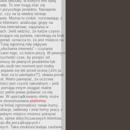
tkie obszary, w których inni lubią
 radę. To one mogą stać się
 przyszłego produktu. Następnie
ć, czy na tę wiedzę istnieje
nie. Można to zrobić, rozmawiając z
i klientami, analizując grupy na
ora internetowe, zapytania w
ch. Jeśli widzisz, że ludzie często
rzające się pytania, narzekają na brak
porad, oznacza to, że jest miejsce na
 Tutaj ogromną rolę odgrywa
„słuchania internetu” – czytania
szami tego, co ludzie piszą. W pewnym
zychodzi czas, by przejść od
omocy do płatnych produktów lub
ielu osób ten moment jest trudny
 pojawia się lęk przed oceną („kim ja
 brać za to pieniądze?”), obawa przed
yd. Warto pamiętać, że uczciwa
ości jest czymś naturalnym – jeśli
a pomaga innym osiągać realne
sz pełne prawo pobierać za nią
ie. W uporządkowaniu oferty może
ze skonstruowana
platforma
na której zgromadzisz swoje kursy,
ultacje, webinary i inne formy pracy z
 jednym miejscu możesz pokazać
lio, opinie dotychczasowych klientów,
oju dla początkujących i
ych. Taka struktura buduje zaufanie,