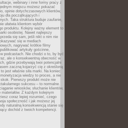
ultacje, webinary i inne formy pracy z
 jednym miejscu możesz pokazać
lio, opinie dotychczasowych klientów,
oju dla początkujących i
ych. Taka struktura buduje zaufanie,
ie ułatwia klientom wybór
o produktu. Kolejny ważny element to
rki osobistej. Nawet najlepszy
przeda się sam, jeśli nikt o nim nie
pokazywać się w mediach
owych, nagrywać krótkie filmy
publikować artykuły gościnne,
w podcastach. Nie chodzi o to, by być
raz, ale o konsekwentną obecność w
ch, gdzie przebywają twoi potencjalni
zasem zaczną kojarzyć cię z określoną
 to jest właśnie siła marki. Na koniec
 monetyzacja wiedzy to proces, a nie
 skok. Pierwszy produkt może nie
ktakularnego sukcesu – to normalne.
ciąganie wniosków, słuchanie klientów,
e materiałów. Z każdym kolejnym
iesz coraz lepiej rozumieć, czego
woja społeczność i jak możesz jej
dy naturalną konsekwencją stanie się
snący dochód z twoich kompetencji.