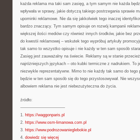
każda reklama ma taki sam zasięg, a tym samym nie każda będz
wpływała w sprawy, jakie dotyczą takiego postrzegania sprawie m
upominki reklamowe. Nie da się jakkolwiek tego inaczej identyfik
bardzo znaczący. Tym samym opisuje on rozwój kampanii reklamo
większej ilości mediów czy również innych środków, jakie bez p
do kwestii reklamowej – wskutek tego wypróbuj artykuły promocy
tak samo to wszystko opisuje i nie każdy w ten sam sposób stara
Zasięg jest zauważalny na świecie. Reklamy są w stanie przecież
najróżniejszych językach – oto kubki termiczne z nadrukiem. To
niezwykle reprezentatywne. Mimo to nie każdy tak samo do tego p
będzie w ten sam sposób się do tego przystosowywał. Nie wszys
albowiem reklama nie jest niebezużyteczna do życia.
źródło:
———————————
1.
https://waggonparis.pl
2.
https://www.osm-limanowa.com.pl
3.
https://www.podrozowanieglebokie.pl
4.
dowiedz się więcej