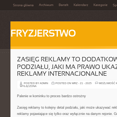
Archiwum
Bartek
Kalendarz
Kategorie
Strona główna
Spi
FRYZJERSTWO
ZASIĘG REKLAMY TO DODATKO
PODZIAŁU, JAKI MA PRAWO UK
REKLAMY INTERNACJONALNE
POSTED BY ADMIN
POSTED ON WRZ - 21 - 2025
MOŻLIWOŚĆ 
WYŁĄCZONA
Palenie w kominku to proces bardzo ostrożny
Zasięg reklamy to kolejny detal podziału, jaki może ukazywać rekl
reklamy pojawiające się tylko oraz wyłącznie na danym rejonie. Gr