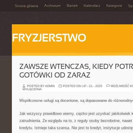
Archiwum
Bartek
Kalendarz
Kategorie
Strona główna
Spi
FRYZJERSTWO
ZAWSZE WTENCZAS, KIEDY POT
GOTÓWKI OD ZARAZ
POSTED BY ADMIN
POSTED ON LIP - 21 - 2025
MOŻLIWOŚĆ 
WYŁĄCZONA
Współczesne usługi są docenione, są dopasowane do różnorodny
Jak wszyscy prawidłowo wiemy, ciężko jest uzyskać jakikolwiek k
zatrudnienia. Ze względu na to, z reguły osoby bezrobotne, nawet
kredytu. Istnieje taka szansa. Nie jest to kredyt, instytucje udos