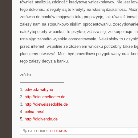
również analizują zdolność kredytową wnioskodawcy. Nie jest łat
tego dokonać. Z reguły są to kredyty na własną działalność. Moż
zarówno do banków mających taką propozycję, jak również innych 
zależy nam na stosunkowo niskim oprocentowaniu, zdecydowanie 
należytej oferty w banku. To przykre, zdarza się, że korporacje f
ustalając zanadto wysokie oprocentowanie. Należałoby to uczynić
przez internet, wspólnie ze złożeniem wniosku potrzebny także bę
planujemy utworzyć. Musi być prawidłowo przygotowany oraz konk
tego zależy decyzja banku.
źródło:
———————————
1.
odwiedź witrynę
2.
http://dieuebeltaeter.de
3.
http://dieweissedohle.de
4.
pełna treść
5.
http://digivendo.de
CATEGORIES:
EDUKACJA