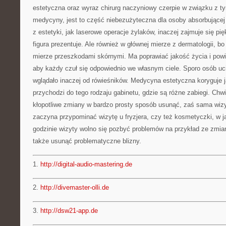
estetyczna oraz wyraz chirurg naczyniowy czerpie w związku z t
medycyny, jest to część niebezużyteczna dla osoby absorbującej s
z estetyki, jak laserowe operacje żylaków, inaczej zajmuje się pi
figura prezentuje. Ale również w głównej mierze z dermatologii, b
mierze przeszkodami skórnymi. Ma poprawiać jakość życia i pow
aby każdy czuł się odpowiednio we własnym ciele. Sporo osób uc
wglądało inaczej od rówieśników. Medycyna estetyczna koryguje j
przychodzi do tego rodzaju gabinetu, gdzie są różne zabiegi. Chw
kłopotliwe zmiany w bardzo prosty sposób usunąć, zaś sama wizy
zaczyna przypominać wizytę u fryzjera, czy też kosmetyczki, w j
godzinie wizyty wolno się pozbyć problemów na przykład ze zmia
także usunąć problematyczne blizny.
1.
http://digital-audio-mastering.de
2.
http://divemaster-olli.de
3.
http://dsw21-app.de