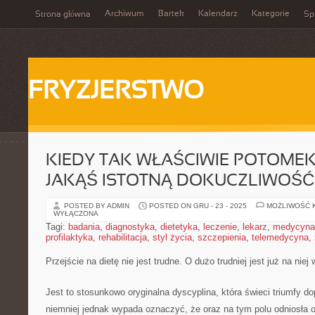
Archiwum
Bartek
Kalendarz
Kategorie
Strona główna
Spi
FRYZJERSTWO
KIEDY TAK WŁAŚCIWIE POTOME
JAKĄŚ ISTOTNĄ DOKUCZLIWOŚĆ
POSTED BY ADMIN
POSTED ON GRU - 23 - 2025
MOŻLIWOŚĆ 
WYŁĄCZONA
Tagi:
badania
,
diagnostyka
,
dietetyka
,
leczenie
,
lekarz
,
medycyna
profilaktyka
,
rehabilitacja
,
styl życia
,
szczepienia
,
telemedycyna
,
Przejście na dietę nie jest trudne. O dużo trudniej jest już na niej
Jest to stosunkowo oryginalna dyscyplina, która świeci triumfy dop
niemniej jednak wypada oznaczyć, że oraz na tym polu odniosła 