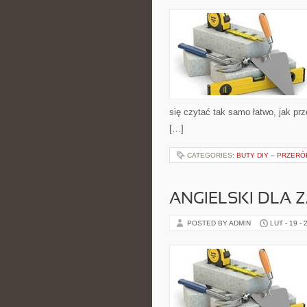
się czytać tak samo łatwo, jak pr
[…]
CATEGORIES:
BUTY DIY – PRZERÓ
ANGIELSKI DLA
POSTED BY ADMIN
LUT - 19 - 