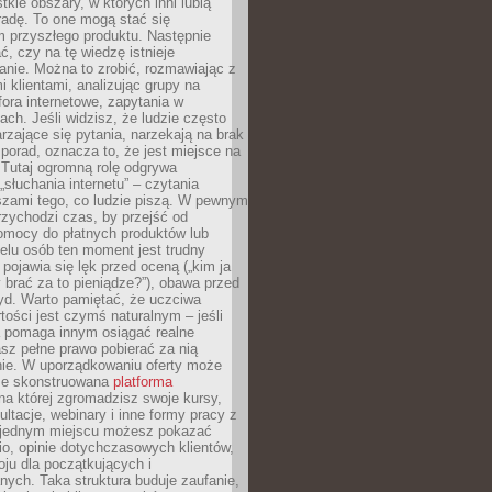
tkie obszary, w których inni lubią
 radę. To one mogą stać się
 przyszłego produktu. Następnie
ć, czy na tę wiedzę istnieje
nie. Można to zrobić, rozmawiając z
i klientami, analizując grupy na
ora internetowe, zapytania w
ch. Jeśli widzisz, że ludzie często
rzające się pytania, narzekają na brak
porad, oznacza to, że jest miejsce na
 Tutaj ogromną rolę odgrywa
„słuchania internetu” – czytania
szami tego, co ludzie piszą. W pewnym
zychodzi czas, by przejść od
omocy do płatnych produktów lub
ielu osób ten moment jest trudny
 pojawia się lęk przed oceną („kim ja
 brać za to pieniądze?”), obawa przed
yd. Warto pamiętać, że uczciwa
ości jest czymś naturalnym – jeśli
a pomaga innym osiągać realne
sz pełne prawo pobierać za nią
ie. W uporządkowaniu oferty może
ze skonstruowana
platforma
na której zgromadzisz swoje kursy,
ultacje, webinary i inne formy pracy z
 jednym miejscu możesz pokazać
lio, opinie dotychczasowych klientów,
oju dla początkujących i
ych. Taka struktura buduje zaufanie,