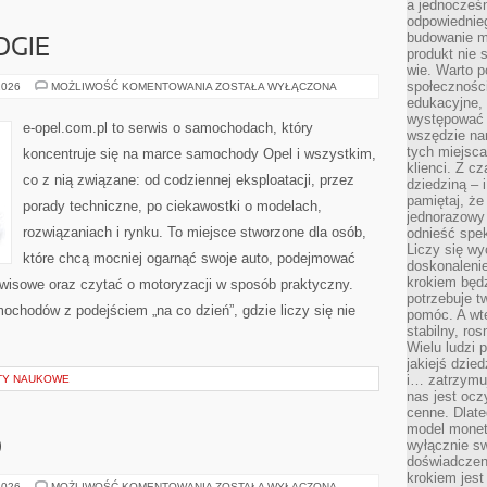
a jednocześn
odpowiednieg
budowanie ma
OGIE
produkt nie s
wie. Warto 
społeczności
OPEL
2026
MOŻLIWOŚĆ KOMENTOWANIA
ZOSTAŁA WYŁĄCZONA
I
edukacyjne, 
TECHNOLOGIE
występować 
e-opel.com.pl to serwis o samochodach, który
wszędzie na
tych miejsca
koncentruje się na marce samochody Opel i wszystkim,
klienci. Z c
co z nią związane: od codziennej eksploatacji, przez
dziedziną – i
pamiętaj, że
porady techniczne, po ciekawostki o modelach,
jednorazowy
rozwiązaniach i rynku. To miejsce stworzone dla osób,
odnieść spe
Liczy się wy
które chcą mocniej ogarnąć swoje auto, podejmować
doskonaleni
krokiem będz
rwisowe oraz czytać o motoryzacji w sposób praktyczny.
potrzebuje t
ochodów z podejściem „na co dzień”, gdzie liczy się nie
pomóc. A wte
stabilny, ro
Wielu ludzi
jakiejś dzie
i… zatrzymuj
KTY NAUKOWE
nas jest ocz
cenne. Dlate
model monet
O
wyłącznie sw
doświadczen
krokiem jes
TRENINGI
2026
MOŻLIWOŚĆ KOMENTOWANIA
ZOSTAŁA WYŁĄCZONA