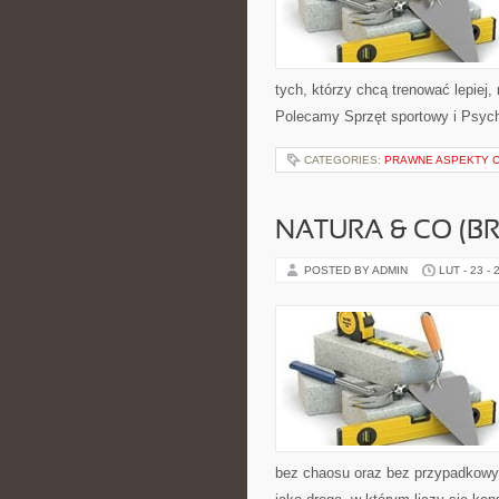
tych, którzy chcą trenować lepiej,
Polecamy Sprzęt sportowy i Psych
CATEGORIES:
PRAWNE ASPEKTY 
NATURA & CO (BR
POSTED BY ADMIN
LUT - 23 - 
bez chaosu oraz bez przypadkowyc