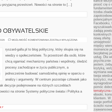
kartce wszys
prosić cię o
u przyjazną przestrzeń. Nowości na stronie to […]
fundamentem
trzeba zbada
zapotrzebowa
potencjalnym
Facebooku, f
wyszukiwarka
 OBYWATELSKIE
zadają powta
konkretnych 
nową ofertę.
SPOŁECZEŃSTWO
2026
MOŻLIWOŚĆ KOMENTOWANIA
ZOSTAŁA WYŁĄCZONA
umiejętność 
OBYWATELSKIE
między wier
ryszard-galla.pl to blog polityczny, który skupia się na
momencie pr
bezpłatnej p
wiedzy o społeczeństwie. To przestrzeń dla osób, które
usług. Dla w
psychicznie:
chcą ogarniać mechanizmy państwa i wspólnoty, śledzić
jestem, żeby
procesy zachodzące w życiu publicznym, a
krytyką, wst
wymiana wart
jednocześnie budować samodzielną opinię w oparciu o
twoja wiedz
analizy i argumenty. W centrum pozostaje człowiek jako
korzyści, ma
wynagrodzen
, jak decyzje podejmowane na różnych szczeblach
pomóc dobr
tematyczna
owości na stronie Systemy polityczne świata i Polityka a
ebooki, kons
klientem. W
swoje portfo
ścieżki rozw
UŁY
zaawansowan