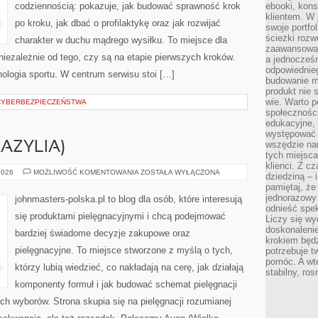
codziennością: pokazuje, jak budować sprawność krok
ebooki, kons
klientem. W
po kroku, jak dbać o profilaktykę oraz jak rozwijać
swoje portfo
ścieżki rozw
charakter w duchu mądrego wysiłku. To miejsce dla
zaawansowan
 niezależnie od tego, czy są na etapie pierwszych kroków.
a jednocześn
odpowiednieg
ologia sportu. W centrum serwisu stoi […]
budowanie ma
produkt nie s
wie. Warto 
CYBERBEZPIECZEŃSTWA
społeczności
edukacyjne, 
występować 
wszędzie na
AZYLIA)
tych miejsca
klienci. Z c
NATURA
2026
MOŻLIWOŚĆ KOMENTOWANIA
ZOSTAŁA WYŁĄCZONA
dziedziną – i
&
pamiętaj, że
CO
(BRAZYLIA)
jednorazowy
johnmasters-polska.pl to blog dla osób, które interesują
odnieść spe
się produktami pielęgnacyjnymi i chcą podejmować
Liczy się wy
doskonaleni
bardziej świadome decyzje zakupowe oraz
krokiem będz
pielęgnacyjne. To miejsce stworzone z myślą o tych,
potrzebuje t
pomóc. A wte
którzy lubią wiedzieć, co nakładają na cerę, jak działają
stabilny, ro
komponenty formuł i jak budować schemat pielęgnacji
h wyborów. Strona skupia się na pielęgnacji rozumianej