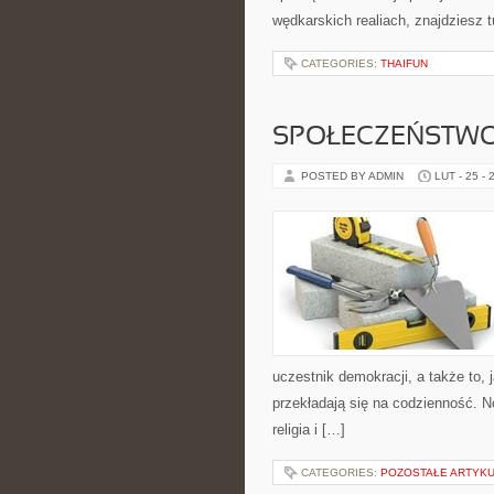
wędkarskich realiach, znajdziesz t
CATEGORIES:
THAIFUN
SPOŁECZEŃSTWO
POSTED BY ADMIN
LUT - 25 - 
uczestnik demokracji, a także to
przekładają się na codzienność. N
religia i […]
CATEGORIES:
POZOSTAŁE ARTYK