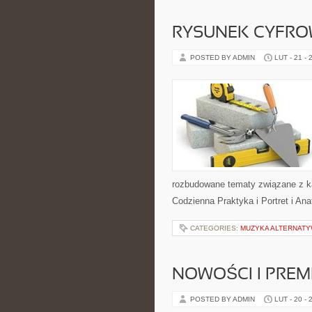
RYSUNEK CYFR
POSTED BY ADMIN
LUT - 21 - 
rozbudowane tematy związane z ka
Codzienna Praktyka i Portret i An
CATEGORIES:
MUZYKA ALTERNATY
NOWOŚCI I PREM
POSTED BY ADMIN
LUT - 20 - 