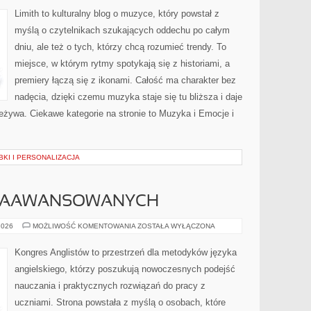
PREMIERY
Limith to kulturalny blog o muzyce, który powstał z
myślą o czytelnikach szukających oddechu po całym
dniu, ale też o tych, którzy chcą rozumieć trendy. To
miejsce, w którym rytmy spotykają się z historiami, a
premiery łączą się z ikonami. Całość ma charakter bez
nadęcia, dzięki czemu muzyka staje się tu bliższa i daje
zeżywa. Ciekawe kategorie na stronie to Muzyka i Emocje i
BKI I PERSONALIZACJA
 ZAAWANSOWANYCH
ANGIELSKI
2026
MOŻLIWOŚĆ KOMENTOWANIA
ZOSTAŁA WYŁĄCZONA
DLA
ZAAWANSOWANYCH
Kongres Anglistów to przestrzeń dla metodyków języka
angielskiego, którzy poszukują nowoczesnych podejść
nauczania i praktycznych rozwiązań do pracy z
uczniami. Strona powstała z myślą o osobach, które