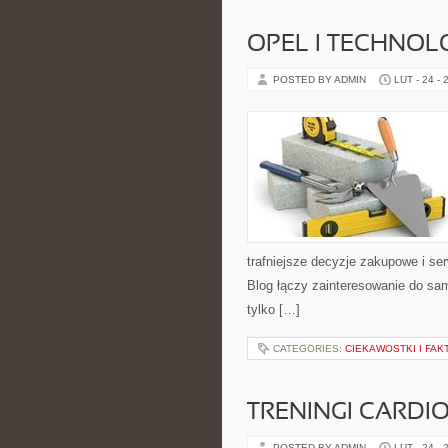
OPEL I TECHNOL
POSTED BY ADMIN
LUT - 24 - 
trafniejsze decyzje zakupowe i se
Blog łączy zainteresowanie do sam
tylko […]
CATEGORIES:
CIEKAWOSTKI I FA
TRENINGI CARDI
POSTED BY ADMIN
LUT - 24 - 