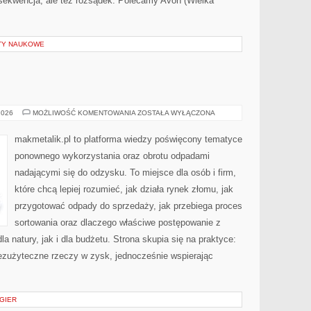
nsekwencja, ale też rozsądek. Polecamy Avon (Wielka
KTY NAUKOWE
MAKMETALIK
2026
MOŻLIWOŚĆ KOMENTOWANIA
ZOSTAŁA WYŁĄCZONA
makmetalik.pl to platforma wiedzy poświęcony tematyce
ponownego wykorzystania oraz obrotu odpadami
nadającymi się do odzysku. To miejsce dla osób i firm,
które chcą lepiej rozumieć, jak działa rynek złomu, jak
przygotować odpady do sprzedaży, jak przebiega proces
sortowania oraz dlaczego właściwe postępowanie z
 natury, jak i dla budżetu. Strona skupia się na praktyce:
bezużyteczne rzeczy w zysk, jednocześnie wspierając
 GIER