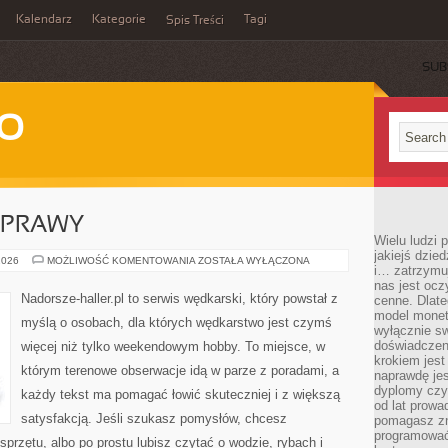
Kalendarz
Kategorie
Tagi
Spis Treści
SUB
WO
YPRAWY
Wielu ludzi
jakiejś dzie
EKSPEDYCJE
2026
MOŻLIWOŚĆ KOMENTOWANIA
ZOSTAŁA WYŁĄCZONA
i… zatrzymuj
I
WYPRAWY
nas jest ocz
Nadorsze-haller.pl to serwis wędkarski, który powstał z
cenne. Dlate
model monet
myślą o osobach, dla których wędkarstwo jest czymś
wyłącznie sw
doświadczen
więcej niż tylko weekendowym hobby. To miejsce, w
krokiem jes
którym terenowe obserwacje idą w parze z poradami, a
naprawdę jes
dyplomy czy 
każdy tekst ma pomagać łowić skuteczniej i z większą
od lat prow
satysfakcją. Jeśli szukasz pomysłów, chcesz
pomagasz zn
programować,
przętu, albo po prostu lubisz czytać o wodzie, rybach i