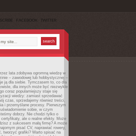
SCRIBE
FACEBOOK
TWITTER
 przez lata zdobywa ogromną wiedzę w
dzinie – zawodowej lub hobbystycznej –
e ją dla siebie. Tymczasem to, co dla
ywiste, dla innych może być niezwykle
go coraz popularniejszy staje się
yzacji wiedzy: zamiast sprzedawać
ój czas, sprzedajemy również treści,
ia i przemyślane procesy. Pierwszym
t uświadomienie sobie, w czym
teśmy dobrzy. Nie chodzi tylko o
certyfikaty, ale o realne efekty. Może
adzisz z sukcesem małą firmę? A może
ajomym pisać CV, naprawiać rowery,
 tworzyć grafiki? Warto spisać na