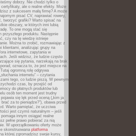
teśmy dobrzy. Nie chodzi tylko o
certyfikaty, ale o realne efekty. Może
adzisz z sukcesem małą firmę? A może
ajomym pisać CV, naprawiać rowery,
 tworzyć grafiki? Warto spisać na
tkie obszary, w których inni lubią
 radę. To one mogą stać się
 przyszłego produktu. Następnie
ć, czy na tę wiedzę istnieje
nie. Można to zrobić, rozmawiając z
i klientami, analizując grupy na
ora internetowe, zapytania w
ch. Jeśli widzisz, że ludzie często
rzające się pytania, narzekają na brak
porad, oznacza to, że jest miejsce na
 Tutaj ogromną rolę odgrywa
„słuchania internetu” – czytania
szami tego, co ludzie piszą. W pewnym
zychodzi czas, by przejść od
omocy do płatnych produktów lub
ielu osób ten moment jest trudny
 pojawia się lęk przed oceną („kim ja
 brać za to pieniądze?”), obawa przed
yd. Warto pamiętać, że uczciwa
ości jest czymś naturalnym – jeśli
a pomaga innym osiągać realne
sz pełne prawo pobierać za nią
ie. W uporządkowaniu oferty może
ze skonstruowana
platforma
na której zgromadzisz swoje kursy,