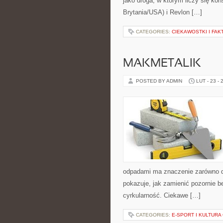
jako droga, w którym liczy się ko
Brytania/USA) i Revlon […]
CATEGORIES:
CIEKAWOSTKI I FA
MAKMETALIK
POSTED BY ADMIN
LUT - 23 - 
odpadami ma znaczenie zarówno dla
pokazuje, jak zamienić pozornie 
cyrkularność. Ciekawe […]
CATEGORIES:
E-SPORT I KULTURA