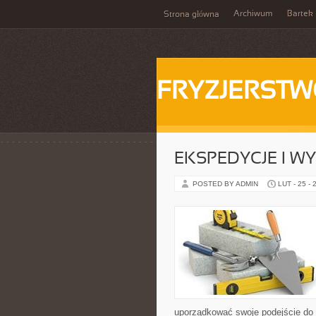
Archiwum
Bartek
Strona główna
FRYZJERST
EKSPEDYCJE I W
POSTED BY ADMIN
LUT - 25 - 
uporządkować swoje podejście do s