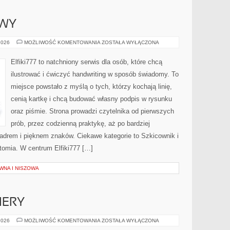
OWY
RYSUNEK
2026
MOŻLIWOŚĆ KOMENTOWANIA
ZOSTAŁA WYŁĄCZONA
CYFROWY
Elfiki777 to natchniony serwis dla osób, które chcą
ilustrować i ćwiczyć handwriting w sposób świadomy. To
miejsce powstało z myślą o tych, którzy kochają linię,
cenią kartkę i chcą budować własny podpis w rysunku
oraz piśmie. Strona prowadzi czytelnika od pierwszych
prób, przez codzienną praktykę, aż po bardziej
drem i pięknem znaków. Ciekawe kategorie to Szkicownik i
atomia. W centrum Elfiki777 […]
WNA I NISZOWA
IERY
NOWOŚCI
2026
MOŻLIWOŚĆ KOMENTOWANIA
ZOSTAŁA WYŁĄCZONA
I