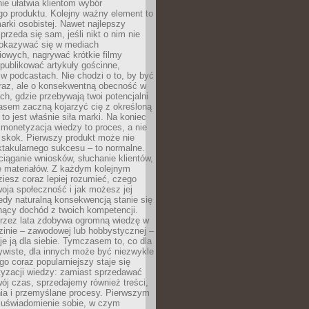
ie ułatwia klientom wybór
o produktu. Kolejny ważny element to
rki osobistej. Nawet najlepszy
przeda się sam, jeśli nikt o nim nie
pokazywać się w mediach
owych, nagrywać krótkie filmy
publikować artykuły gościnne,
w podcastach. Nie chodzi o to, by być
raz, ale o konsekwentną obecność w
ch, gdzie przebywają twoi potencjalni
zasem zaczną kojarzyć cię z określoną
 to jest właśnie siła marki. Na koniec
 monetyzacja wiedzy to proces, a nie
 skok. Pierwszy produkt może nie
ktakularnego sukcesu – to normalne.
ciąganie wniosków, słuchanie klientów,
e materiałów. Z każdym kolejnym
iesz coraz lepiej rozumieć, czego
woja społeczność i jak możesz jej
dy naturalną konsekwencją stanie się
snący dochód z twoich kompetencji.
 przez lata zdobywa ogromną wiedzę w
dzinie – zawodowej lub hobbystycznej –
e ją dla siebie. Tymczasem to, co dla
ywiste, dla innych może być niezwykle
go coraz popularniejszy staje się
yzacji wiedzy: zamiast sprzedawać
ój czas, sprzedajemy również treści,
ia i przemyślane procesy. Pierwszym
t uświadomienie sobie, w czym