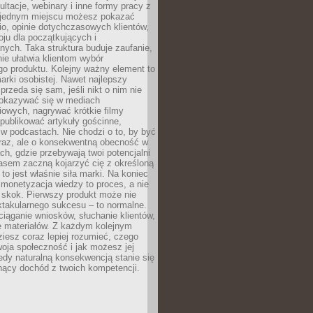
ultacje, webinary i inne formy pracy z
 jednym miejscu możesz pokazać
lio, opinie dotychczasowych klientów,
oju dla początkujących i
ych. Taka struktura buduje zaufanie,
ie ułatwia klientom wybór
o produktu. Kolejny ważny element to
rki osobistej. Nawet najlepszy
przeda się sam, jeśli nikt o nim nie
pokazywać się w mediach
owych, nagrywać krótkie filmy
publikować artykuły gościnne,
w podcastach. Nie chodzi o to, by być
raz, ale o konsekwentną obecność w
ch, gdzie przebywają twoi potencjalni
zasem zaczną kojarzyć cię z określoną
 to jest właśnie siła marki. Na koniec
 monetyzacja wiedzy to proces, a nie
 skok. Pierwszy produkt może nie
ktakularnego sukcesu – to normalne.
ciąganie wniosków, słuchanie klientów,
e materiałów. Z każdym kolejnym
iesz coraz lepiej rozumieć, czego
woja społeczność i jak możesz jej
dy naturalną konsekwencją stanie się
snący dochód z twoich kompetencji.