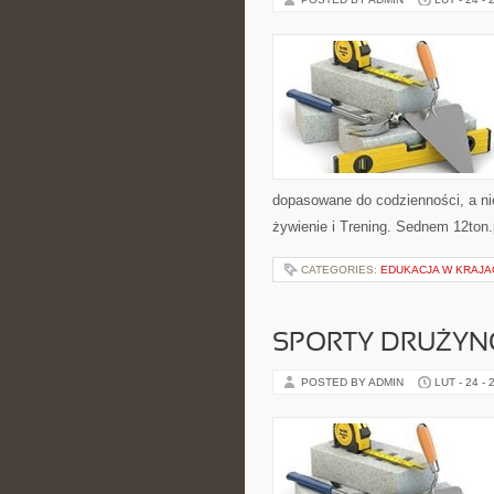
dopasowane do codzienności, a nie
żywienie i Trening. Sednem 12ton
CATEGORIES:
EDUKACJA W KRAJA
SPORTY DRUŻY
POSTED BY ADMIN
LUT - 24 - 