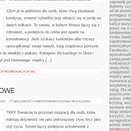
naprawdę jes
CARDIO
dyplomy czy 
od lat prow
12ton.pl to platforma dla osób, które chcą zbudować
pomagasz zn
kondycję, zmienić sylwetkę oraz wkręcić się w jazdę na
programować,
kartce wszys
dwóch kółkach. To serwis, w którym fitness łączy się z
prosić cię o
zdrowiem, a podejście do celów jest oparte na
fundamentem
trzeba zbada
konsekwencji. Jeśli szukasz konkretów albo chcesz
zapotrzebowa
potencjalnym
uporządkować swoje nawyki, tutaj znajdziesz pomysły
Facebooku, f
 do ideałów z plakatu. Kategorie dla każdego to Dieta i
wyszukiwarka
zadają powta
.pl jest równowaga: między […]
konkretnych 
nową ofertę.
CH ROZWIJAJĄCYCH SIĘ
umiejętność 
między wier
momencie pr
bezpłatnej p
usług. Dla w
NOWE
psychicznie:
jestem, żeby
SPORTY
2026
MOŻLIWOŚĆ KOMENTOWANIA
ZOSTAŁA WYŁĄCZONA
krytyką, wst
DRUŻYNOWE
wymiana wart
twoja wiedz
TKKF Sieraków to przystań inspiracji dla osób, które
korzyści, ma
traktują aktywność nie jako jednorazowy zryw, lecz jako
wynagrodzen
pomóc dobr
styl życia. Serwis łączy podejście szkoleniowe z
tematyczna