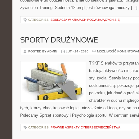
dopasowane do codzienności, a nie do ideałów z plakatu. Kategori
żywienie i Trening. Sednem 12ton.pl jest równowaga: między […]
CATEGORIES:
EDUKACJA W KRAJACH ROZWIJAJĄCYCH SIĘ
SPORTY DRUŻYNOWE
POSTED BY ADMIN
LUT - 24 - 2026
MOŻLIWOŚĆ KOMENTOWA
TKKF Sieraków to przystań i
traktują aktywność nie jako
styl życia. Serwis łączy po
codziennością: pokazuje, 
po kroku, jak dbać o profila
charakter w duchu mądrego 
tych, którzy chcą trenować lepiej, niezależnie od tego, czy są na
Polecamy Sprzęt sportowy i Psychologia sportu. W centrum serwi
CATEGORIES:
PRAWNE ASPEKTY CYBERBEZPIECZEŃSTWA