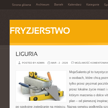
Archiwum
Bartek
Kalendarz
Kategorie
Strona główna
Spi
FRYZJERSTWO
LIGURIA
POSTED BY ADMIN
MAR - 2 - 2026
MOŻLIWOŚĆ KOMENTOWAN
MojeSalento.pl to turystyc
o osobach, które chcą poz
tylko przez pryzmat pocztó
przez lokalne życie miast i
którym marzenia o dolce vit
plan – od pierwszej inspirac
po spokojne zwiedzanie na miejscu. Nazwa serwisu podkreśla szc