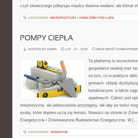
czyli słonecznego półwyspu między dwiema wodami, ale klimat s
CATEGORIES:
MIKROPOŻYCZKI I CHWILÓWKI POD LUPĄ
POMPY CIEPŁA
POSTED BY ADMIN
LUT - 27 - 2026
MOŻLIWOŚĆ KOMENTOWA
Ta platforma to wszechstro
gospodarce wodnej oraz tech
na tym, co w praktyce oblic
gminach: układy dystrybucj
kanalizacyjne, a także za
opadowych. Całość jest op
merytoryczny, ale jednocześnie przystępny, tak aby po treści mogl
osoby, które dopiero uczą się tematu. Nowości na stronie to Zr
Energetyczne i Zrównoważone Budownictwo Energetyczne. W […
CATEGORIES:
TADZIKPIJE