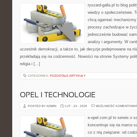
ryszard-galla.pl to blog pol
wiedzy o społeczeństwie. To
chcą ogarniać mechanizmy p
procesy zachodzące w życi
jednocześnie budować samo
analizy i argumenty. W cen
uczestnik demokracji, a także to, jak decyzje podejmowane na r
przekładają się na codzienność. Nowości na stronie Systemy polit
religia i […]
CATEGORIES:
POZOSTAŁE ARTYKUŁY
OPEL I TECHNOLOGIE
POSTED BY ADMIN
LUT - 24 - 2026
MOŻLIWOŚĆ KOMENTOWA
e-opel.com.pl to serwis o 
koncentruje się na marce 
co z nią związane: od codzi