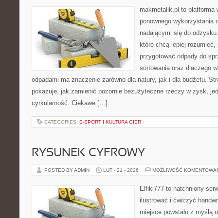
makmetalik.pl to platforma
ponownego wykorzystania o
nadającymi się do odzysku. 
które chcą lepiej rozumieć, 
przygotować odpady do sprz
sortowania oraz dlaczego w
odpadami ma znaczenie zarówno dla natury, jak i dla budżetu. Str
pokazuje, jak zamienić pozornie bezużyteczne rzeczy w zysk, je
cyrkularność. Ciekawe […]
CATEGORIES:
E-SPORT I KULTURA GIER
RYSUNEK CYFROWY
POSTED BY ADMIN
LUT - 21 - 2026
MOŻLIWOŚĆ KOMENTOWA
Elfiki777 to natchniony ser
ilustrować i ćwiczyć handw
miejsce powstało z myślą o 