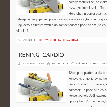
porady techniczne, po ciek
rozwiązaniach i rynku. To m
które chcą mocniej ogarną
trafniejsze decyzje zakupowe i serwisowe oraz czytać o motoryza
Blog łączy zainteresowanie do samochodów z podejściem „na co dz
tylko […]
CATEGORIES:
CIEKAWOSTKI I FAKTY NAUKOWE
TRENINGI CARDIO
POSTED BY ADMIN
LUT - 24 - 2026
MOŻLIWOŚĆ KOMENTOWA
12ton.pl to platforma dla o
kondycję, zmienić sylwetkę
dwóch kółkach. To serwis, w
zdrowiem, a podejście do ce
konsekwencji. Jeśli szukas
uporządkować swoje nawyki