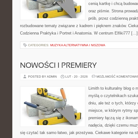
cenią kartkę i chcą budowa
oraz piśmie. Strona prowad
prób, przez codzienną prakt
rozbudowane tematy związane z kadrem i pięknem znaków. Ciekaw
Codzienna Praktyka i Portret i Anatomia. W centrum Elfiki777 […]
CATEGORIES:
MUZYKA ALTERNATYWNA I NISZOWA
NOWOŚCI I PREMIERY
POSTED BY ADMIN
LUT - 20 - 2026
MOŻLIWOŚĆ KOMENTOWA
Limith to kulturalny blog o
myślą o czytelnikach szuk
dniu, ale też o tych, którz
miejsce, w którym rytmy spo
premiery łączą się z ikona
nadęcia, dzięki czemu muzyk
się czytać tak samo łatwo, jak przeżywa. Ciekawe kategorie na st