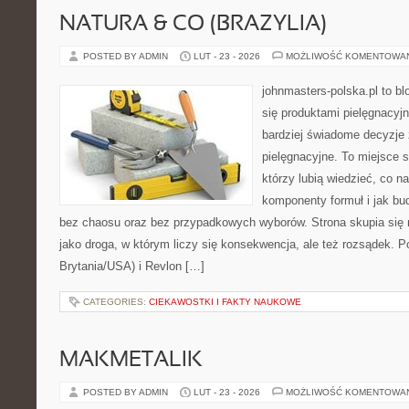
NATURA & CO (BRAZYLIA)
POSTED BY ADMIN
LUT - 23 - 2026
MOŻLIWOŚĆ KOMENTOWA
johnmasters-polska.pl to blo
się produktami pielęgnacyj
bardziej świadome decyzje
pielęgnacyjne. To miejsce 
którzy lubią wiedzieć, co na
komponenty formuł i jak bu
bez chaosu oraz bez przypadkowych wyborów. Strona skupia się n
jako droga, w którym liczy się konsekwencja, ale też rozsądek. 
Brytania/USA) i Revlon […]
CATEGORIES:
CIEKAWOSTKI I FAKTY NAUKOWE
MAKMETALIK
POSTED BY ADMIN
LUT - 23 - 2026
MOŻLIWOŚĆ KOMENTOWA