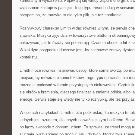
kameralnym wydarzeniu. Pojawiają się wtedy wątki o energii, o świ
wydarzenie zostaje w pamięci. Tego typu treści budują w serwisie 
przypomina, że muzyka to nie tylko plik, ale też spotkanie.
Rozrywkowy charakter Limith widać również w tym, że serwis chę
zjawiska. Muzyka żyje dziś w towarzystwie platform streamingow
pokazywać, jak te światy się przenikają. Czasem chodzi o hit z s
W każdym przypadku kluczowe jest, by zachować zdrowy dystans 
kontekstu.
Limith może również inspirować osoby, które same tworzą, bo mu
miejsce, by mówić o pisaniu tekstów. Tego typu opowieści nie m
można je podawać w formie przystępnych ciekawostek. Czytelnik 
się obróbka brzmienia, dlaczego finalizacja zmienia odbiór, albo 
emocje. Serwis staje się wtedy nie tylko rozrywką, ale też przyj
W opisach i artykułach Limith może podkreślać, że muzyka to tak
jednych jest szumem, dla innych najważniejszym bodźcem. Serwis
bo łączy swobodę z dobrym uchem. To sprawia, że treści mogą tr
słuchają „wszystkiego po trochu”, jak i do tych, którzy żyją sceną