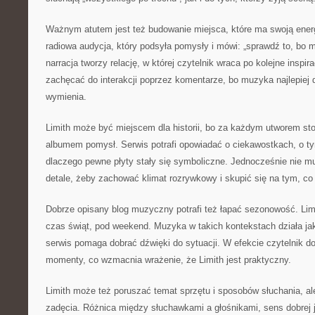
Ważnym atutem jest też budowanie miejsca, które ma swoją energ
radiowa audycja, który podsyła pomysły i mówi: „sprawdź to, bo m
narracja tworzy relację, w której czytelnik wraca po kolejne inspi
zachęcać do interakcji poprzez komentarze, bo muzyka najlepiej d
wymienia.
Limith może być miejscem dla historii, bo za każdym utworem st
albumem pomysł. Serwis potrafi opowiadać o ciekawostkach, o tym
dlaczego pewne płyty stały się symboliczne. Jednocześnie nie mu
detale, żeby zachować klimat rozrywkowy i skupić się na tym, co
Dobrze opisany blog muzyczny potrafi też łapać sezonowość. Lim
czas świąt, pod weekend. Muzyka w takich kontekstach działa jak
serwis pomaga dobrać dźwięki do sytuacji. W efekcie czytelnik d
momenty, co wzmacnia wrażenie, że Limith jest praktyczny.
Limith może też poruszać temat sprzętu i sposobów słuchania, al
zadęcia. Różnica między słuchawkami a głośnikami, sens dobrej j