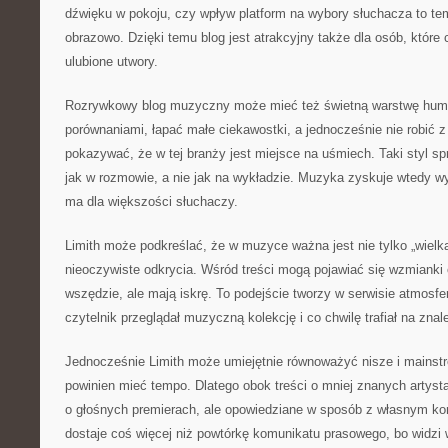
dźwięku w pokoju, czy wpływ platform na wybory słuchacza to tem
obrazowo. Dzięki temu blog jest atrakcyjny także dla osób, które 
ulubione utwory.
Rozrywkowy blog muzyczny może mieć też świetną warstwę humo
porównaniami, łapać małe ciekawostki, a jednocześnie nie robić 
pokazywać, że w tej branży jest miejsce na uśmiech. Taki styl spr
jak w rozmowie, a nie jak na wykładzie. Muzyka zyskuje wtedy wymi
ma dla większości słuchaczy.
Limith może podkreślać, że w muzyce ważna jest nie tylko „wielka
nieoczywiste odkrycia. Wśród treści mogą pojawiać się wzmianki o
wszędzie, ale mają iskrę. To podejście tworzy w serwisie atmosfe
czytelnik przeglądał muzyczną kolekcję i co chwilę trafiał na znal
Jednocześnie Limith może umiejętnie równoważyć nisze i mainst
powinien mieć tempo. Dlatego obok treści o mniej znanych artyst
o głośnych premierach, ale opowiedziane w sposób z własnym ko
dostaje coś więcej niż powtórkę komunikatu prasowego, bo widzi 