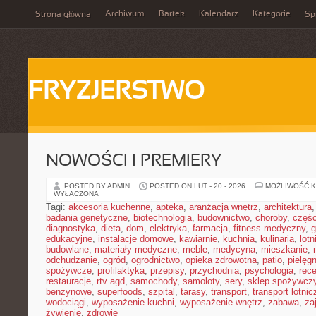
Archiwum
Bartek
Kalendarz
Kategorie
Strona główna
Spi
FRYZJERSTWO
NOWOŚCI I PREMIERY
POSTED BY ADMIN
POSTED ON LUT - 20 - 2026
MOŻLIWOŚĆ 
WYŁĄCZONA
Tagi:
akcesoria kuchenne
,
apteka
,
aranżacja wnętrz
,
architektura
badania genetyczne
,
biotechnologia
,
budownictwo
,
choroby
,
częś
diagnostyka
,
dieta
,
dom
,
elektryka
,
farmacja
,
fitness medyczny
,
g
edukacyjne
,
instalacje domowe
,
kawiarnie
,
kuchnia
,
kulinaria
,
lot
budowlane
,
materiały medyczne
,
meble
,
medycyna
,
mieszkanie
,
odchudzanie
,
ogród
,
ogrodnictwo
,
opieka zdrowotna
,
patio
,
pielęgn
spożywcze
,
profilaktyka
,
przepisy
,
przychodnia
,
psychologia
,
rece
restauracje
,
rtv agd
,
samochody
,
samoloty
,
sery
,
sklep spożywcz
benzynowe
,
superfoods
,
szpital
,
tarasy
,
transport
,
transport lotnic
wodociągi
,
wyposażenie kuchni
,
wyposażenie wnętrz
,
zabawa
,
za
żywienie
,
zdrowie