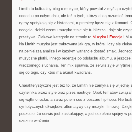
Limith to kulturalny blog o muzyce, który powstał z myślą o czyt
oddechu po całym dniu, ale też o tych, którzy chcą rozumieć tren
rytmy spotykają się z historiami, a premiery łączą się z ikonami.
nadęcia, dzięki czemu muzyka staje się tu bliższa i daje się czyt
przeżywa. Ciekawe kategorie na stronie to
Muzyka i Emocje
i Muz
Na Limith muzyka jest traktowana jak gra, w której liczy się ciek
na pełniejszą analizę i w każdym wariancie dostać smak. Jednego
muzyczne plotki, innego recenzje po odsłuchu albumu, a jeszcze k
wieczornego słuchania. Ten mix sprawia, że serwis żyje w rytmie p
się do tego, czy ktoś ma akurat kwadrans.
Charakterystyczne jest też to, że Limith nie zamyka się w jednej 
czytelnika przez style oraz przez nastroje. Obok tematów związ
się wątki o rocku, a zaraz potem coś z obszaru hip-hopu. Nie brak
syntetycznych dźwięków, alternatywy czy muzyki filmowej. Dzięk
poczucie, że serwis jest zaskakujący, a jednocześnie spójny w pod
szczere wrażenie.