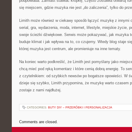
podpowiada. Zamiast stawiać kropkę, często zostawia otwartą furt
się miejscem, gdzie muzyka nie jest „do zaliczenia”, tylko do prz
Limith może również w ciekawy sposób łączyć muzykę z innymi o
serial, gra, wydarzenia, moda, internet, lifestyle, miejskie życie,
swoje ścieżki dźwiękowe. Serwis może pokazywać, jak muzyka t
buduje klimat i jak wpływa na to, co czujemy. Wtedy blog staje
której muzyka jest centrum, ale promieniuje na inne tematy.
Na koniec warto podkreślić, że Limith jest pomyślany jako miejsc
chcą mieć pod ręką komentarz i które cenią dobrą energię. To se
z czytelnikiem: od szybkich newsów po bogatsze opowieści. W ś
dzieje się szybko, Limith przypomina, że muzykę warto czasem p
zostaje z nami najdłużej.
CATEGORIES:
BUTY DIY – PRZERÓBKI I PERSONALIZACJA
Comments are closed.