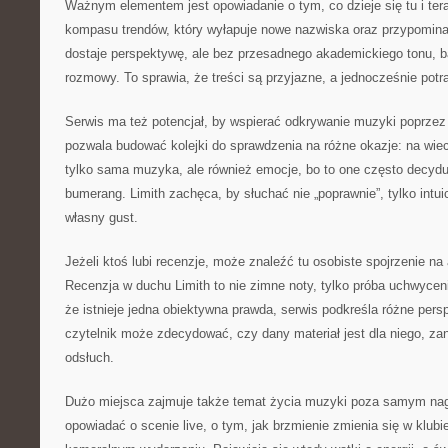
Ważnym elementem jest opowiadanie o tym, co dzieje się tu i tera
kompasu trendów, który wyłapuje nowe nazwiska oraz przypomina
dostaje perspektywę, ale bez przesadnego akademickiego tonu, ba
rozmowy. To sprawia, że treści są przyjazne, a jednocześnie potra
Serwis ma też potencjał, by wspierać odkrywanie muzyki poprzez 
pozwala budować kolejki do sprawdzenia na różne okazje: na wiecz
tylko sama muzyka, ale również emocje, bo to one często decydu
bumerang. Limith zachęca, by słuchać nie „poprawnie”, tylko intu
własny gust.
Jeżeli ktoś lubi recenzje, może znaleźć tu osobiste spojrzenie na a
Recenzja w duchu Limith to nie zimne noty, tylko próba uchwycen
że istnieje jedna obiektywna prawda, serwis podkreśla różne pers
czytelnik może zdecydować, czy dany materiał jest dla niego, za
odsłuch.
Dużo miejsca zajmuje także temat życia muzyki poza samym nag
opowiadać o scenie live, o tym, jak brzmienie zmienia się w klubie