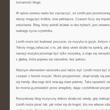
tożsamość bloga.
W opisie serwisu warto też zaznaczyć, że Limith jest przestrzeni
teksty mogą być krótkie, inne pełniejsze. Czasem liczy się impu
osłuchanie. Blog, który potrafi działać w obu trybach, jest uniwer
realnego życia czytelnika.
Limith może też budować poczucie, że muzyka to język, którym 
Teksty mogą zahaczać o to, jak dany utwór działa na spokój, jak
narracji muzyka przestaje być tylko rozrywką, a staje się narzędzi
z głębią, która pojawia się naturalnie, bez patosu.
Ważnym elementem wizerunku jest także styl: Limith może być ś
czerpać z historii muzyki. Może przypominać, skąd wzięły się pe
się trendy, dlaczego dziś wracają stare patenty. Taka opowieść 
bo można ją prowadzić przez anegdoty, dając czytelnikowi przyj
Rozrywkowy blog muzyczny dobrze działa też wtedy, gdy traktuje 
Limith może pisać tak, jak mówi się do kogoś, kto ma własne zdan