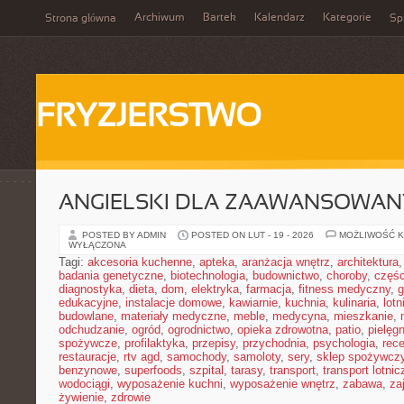
Archiwum
Bartek
Kalendarz
Kategorie
Strona główna
Spi
FRYZJERSTWO
ANGIELSKI DLA ZAAWANSOWA
POSTED BY ADMIN
POSTED ON LUT - 19 - 2026
MOŻLIWOŚĆ 
WYŁĄCZONA
Tagi:
akcesoria kuchenne
,
apteka
,
aranżacja wnętrz
,
architektura
badania genetyczne
,
biotechnologia
,
budownictwo
,
choroby
,
częś
diagnostyka
,
dieta
,
dom
,
elektryka
,
farmacja
,
fitness medyczny
,
g
edukacyjne
,
instalacje domowe
,
kawiarnie
,
kuchnia
,
kulinaria
,
lot
budowlane
,
materiały medyczne
,
meble
,
medycyna
,
mieszkanie
,
odchudzanie
,
ogród
,
ogrodnictwo
,
opieka zdrowotna
,
patio
,
pielęgn
spożywcze
,
profilaktyka
,
przepisy
,
przychodnia
,
psychologia
,
rece
restauracje
,
rtv agd
,
samochody
,
samoloty
,
sery
,
sklep spożywcz
benzynowe
,
superfoods
,
szpital
,
tarasy
,
transport
,
transport lotnic
wodociągi
,
wyposażenie kuchni
,
wyposażenie wnętrz
,
zabawa
,
za
żywienie
,
zdrowie