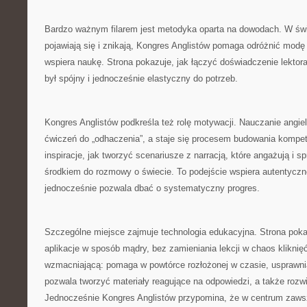
Bardzo ważnym filarem jest metodyka oparta na dowodach. W świ
pojawiają się i znikają, Kongres Anglistów pomaga odróżnić modę 
wspiera naukę. Strona pokazuje, jak łączyć doświadczenie lektora
był spójny i jednocześnie elastyczny do potrzeb.
Kongres Anglistów podkreśla też rolę motywacji. Nauczanie angiel
ćwiczeń do „odhaczenia”, a staje się procesem budowania kompete
inspiracje, jak tworzyć scenariusze z narracją, które angażują i sp
środkiem do rozmowy o świecie. To podejście wspiera autentyczn
jednocześnie pozwala dbać o systematyczny progres.
Szczególne miejsce zajmuje technologia edukacyjna. Strona pok
aplikacje w sposób mądry, bez zamieniania lekcji w chaos kliknięć
wzmacniającą: pomaga w powtórce rozłożonej w czasie, usprawnia
pozwala tworzyć materiały reagujące na odpowiedzi, a także rozwi
Jednocześnie Kongres Anglistów przypomina, że w centrum zawsze