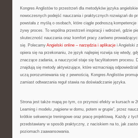
Kongres Anglistów to przestrzeń dla metodyków języka angielskie
nowoczesnych podejść nauczania i praktycznych rozwiązań do pr
powstała z myślą o osobach, które ciągle podnoszą kompetencje i
żywy proces. To wspólna przestrzeń inspiracji i wdrożeń, gdzie p
skuteczność nauczania oraz komfort pracy zarówno prowadzących
się. Polecamy
Angielski online – narzędzia i aplikacje
i Angielski z
opiera się na przekonaniu, że język najlepiej rozwija się wtedy, 
znaczące zadania, a nauczyciel staje się facylitatorem procesu.
znajdują się metody aktywizujące, które wzmacniają odpowiedzia
uczą porozumiewania się z pewnością. Kongres Anglistów promuje
zamiast odtwarzania reguł stawia na doświadczanie języka.
Strona jest także mapą po tym, co przynosi efekty w kursach w 
Learning i modelu „najpierw w domu, potem w grupie”, przez nauc
krótkie sekwencje treningowe oraz pracę projektową. Każdy z tyc
przedstawiany w sposób praktyczny, z naciskiem na to, jak zast
poziomach zaawansowania.