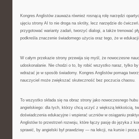
Kongres Anglistów zauważa również rosnącą rolę narzędzi opartyc
ujęciu strony AI to nie droga na skróty, lecz narzędzie do ćwiczeń
przygotować warianty zadań, tworzyć dialogi, a także trenować p
podkreśla znaczenie świadomego użycia oraz tego, że w edukacji 
W całym przekazie strony przewija się myśl, że nowoczesne naucz
udoskonalanie. Nie chodzi o to, by robić wszystko naraz, tylko by
wdrażać je w sposób świadomy. Kongres Anglistów pomaga tworzyć
nauczyciel może zwiększać skuteczność bez poczucia chaosu.
To wszystko składa się na obraz strony jako nowoczesnego hub
angielskiego: dla tych, którzy chcą uczyć z większą lekkością, tw
doświadczenia edukacyjne i wspierać uczniów w osiąganiu praktyc
Anglistów to przestrzeń rozwoju, które łączy pasję do języka z ko
sprawić, by angielski był prawdziwy — na lekcji, na kursie i poza 