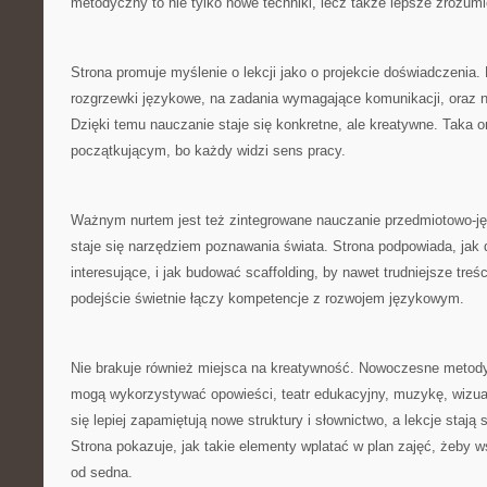
metodyczny to nie tylko nowe techniki, lecz także lepsze zrozumi
Strona promuje myślenie o lekcji jako o projekcie doświadczenia. 
rozgrzewki językowe, na zadania wymagające komunikacji, oraz
Dzięki temu nauczanie staje się konkretne, ale kreatywne. Taka o
początkującym, bo każdy widzi sens pracy.
Ważnym nurtem jest też zintegrowane nauczanie przedmiotowo-ję
staje się narzędziem poznawania świata. Strona podpowiada, jak 
interesujące, i jak budować scaffolding, by nawet trudniejsze treśc
podejście świetnie łączy kompetencje z rozwojem językowym.
Nie brakuje również miejsca na kreatywność. Nowoczesne metody
mogą wykorzystywać opowieści, teatr edukacyjny, muzykę, wizua
się lepiej zapamiętują nowe struktury i słownictwo, a lekcje stają 
Strona pokazuje, jak takie elementy wplatać w plan zajęć, żeby ws
od sedna.