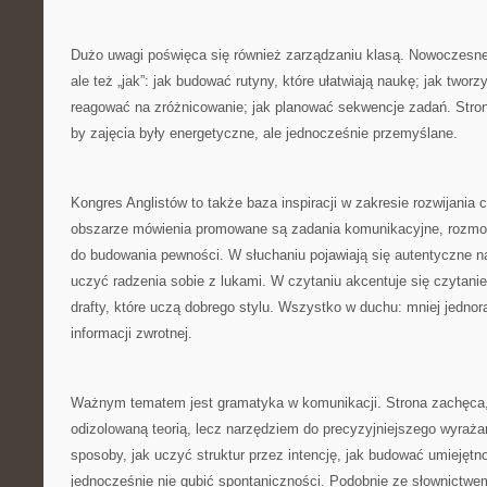
Dużo uwagi poświęca się również zarządzaniu klasą. Nowoczesne 
ale też „jak”: jak budować rutyny, które ułatwiają naukę; jak twor
reagować na zróżnicowanie; jak planować sekwencje zadań. Stron
by zajęcia były energetyczne, ale jednocześnie przemyślane.
Kongres Anglistów to także baza inspiracji w zakresie rozwijania
obszarze mówienia promowane są zadania komunikacyjne, rozmo
do budowania pewności. W słuchaniu pojawiają się autentyczne na
uczyć radzenia sobie z lukami. W czytaniu akcentuje się czytani
drafty, które uczą dobrego stylu. Wszystko w duchu: mniej jednor
informacji zwrotnej.
Ważnym tematem jest gramatyka w komunikacji. Strona zachęca, 
odizolowaną teorią, lecz narzędziem do precyzyjniejszego wyraż
sposoby, jak uczyć struktur przez intencję, jak budować umiejęt
jednocześnie nie gubić spontaniczności. Podobnie ze słownictwe