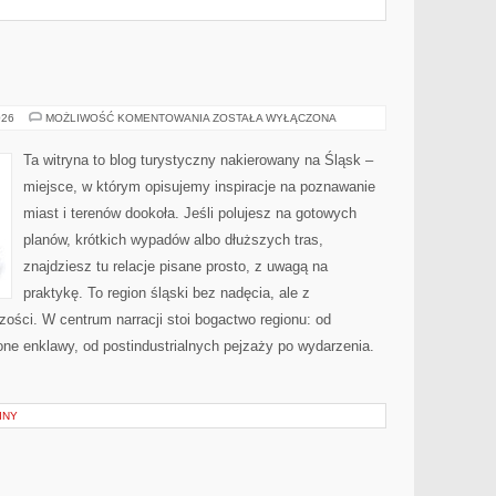
SOSNOWIEC
026
MOŻLIWOŚĆ KOMENTOWANIA
ZOSTAŁA WYŁĄCZONA
Ta witryna to blog turystyczny nakierowany na Śląsk –
miejsce, w którym opisujemy inspiracje na poznawanie
miast i terenów dookoła. Jeśli polujesz na gotowych
planów, krótkich wypadów albo dłuższych tras,
znajdziesz tu relacje pisane prosto, z uwagą na
praktykę. To region śląski bez nadęcia, ale z
jszości. W centrum narracji stoi bogactwo regionu: od
one enklawy, od postindustrialnych pejzaży po wydarzenia.
INY