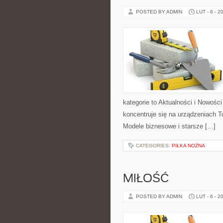
POSTED BY ADMIN
LUT - 6 - 2
kategorie to Aktualności i Nowośc
koncentruje się na urządzeniach To
Modele biznesowe i starsze […]
CATEGORIES:
PIŁKA NOŻNA
MIŁOŚĆ
POSTED BY ADMIN
LUT - 6 - 2