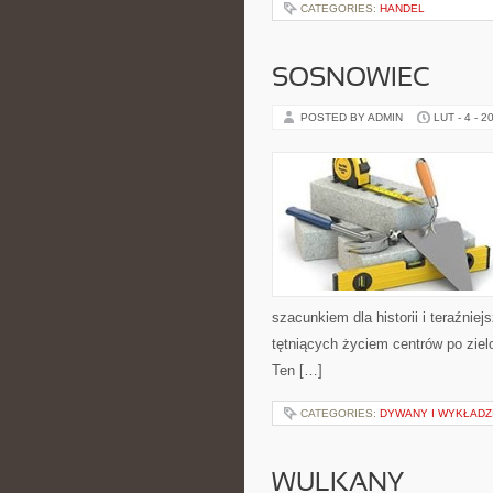
CATEGORIES:
HANDEL
SOSNOWIEC
POSTED BY ADMIN
LUT - 4 - 2
szacunkiem dla historii i teraźnie
tętniących życiem centrów po ziel
Ten […]
CATEGORIES:
DYWANY I WYKŁADZ
WULKANY