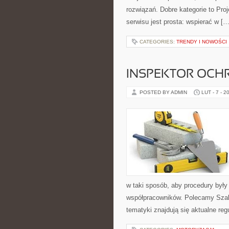
rozwiązań. Dobre kategorie to Pro
serwisu jest prosta: wspierać w […
CATEGORIES:
TRENDY I NOWOŚCI
INSPEKTOR OCHR
POSTED BY ADMIN
LUT - 7 - 2
w taki sposób, aby procedury były
współpracowników. Polecamy Szabl
tematyki znajdują się aktualne re