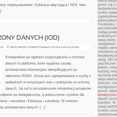
kartce wszys
prosić cię o
jekty międzynarodowe i Edukacja włączająca i SEN. Idea
fundamentem
]
trzeba zbada
zapotrzebowa
potencjalnym
Facebooku, f
wyszukiwarka
zadają powta
konkretnych 
ONY DANYCH (IOD)
nową ofertę.
umiejętność 
INSPEKTOR
026
MOŻLIWOŚĆ KOMENTOWANIA
ZOSTAŁA WYŁĄCZONA
między wier
OCHRONY
momencie pr
DANYCH
bezpłatnej p
(IOD)
Kompendium po ogólnym rozporządzeniu o ochronie
usług. Dla w
danych to platforma, które wyjaśnia zasady
psychicznie:
jestem, żeby
przetwarzania informacjami identyfikującymi po
krytyką, wst
wymiana wart
wdrożeniu RODO. Strona jest zaprojektowana z myślą o
twoja wiedz
praktykach w instytucjach oraz u praktyków za ochronę
korzyści, ma
wynagrodzen
danych. Jej cel to przyspieszenie interpretacji przepisów
pomóc dobr
 odporne na niedopatrzenia, a jednocześnie czytelne dla
tematyczna
ebooki, kons
ony i narzędzia i Edukacja i szkolenia. W centrum
klientem. W
swoje portfo
guły przetwarzania danych: […]
ścieżki rozw
zaawansowan