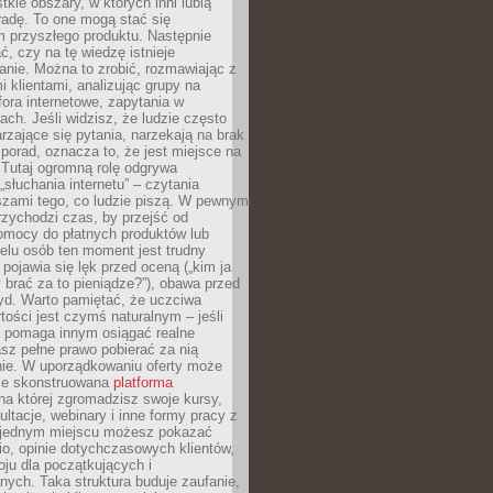
tkie obszary, w których inni lubią
 radę. To one mogą stać się
 przyszłego produktu. Następnie
ć, czy na tę wiedzę istnieje
nie. Można to zrobić, rozmawiając z
i klientami, analizując grupy na
ora internetowe, zapytania w
ch. Jeśli widzisz, że ludzie często
rzające się pytania, narzekają na brak
porad, oznacza to, że jest miejsce na
 Tutaj ogromną rolę odgrywa
„słuchania internetu” – czytania
szami tego, co ludzie piszą. W pewnym
zychodzi czas, by przejść od
omocy do płatnych produktów lub
ielu osób ten moment jest trudny
 pojawia się lęk przed oceną („kim ja
 brać za to pieniądze?”), obawa przed
yd. Warto pamiętać, że uczciwa
ości jest czymś naturalnym – jeśli
a pomaga innym osiągać realne
sz pełne prawo pobierać za nią
ie. W uporządkowaniu oferty może
ze skonstruowana
platforma
na której zgromadzisz swoje kursy,
ultacje, webinary i inne formy pracy z
 jednym miejscu możesz pokazać
lio, opinie dotychczasowych klientów,
oju dla początkujących i
ych. Taka struktura buduje zaufanie,