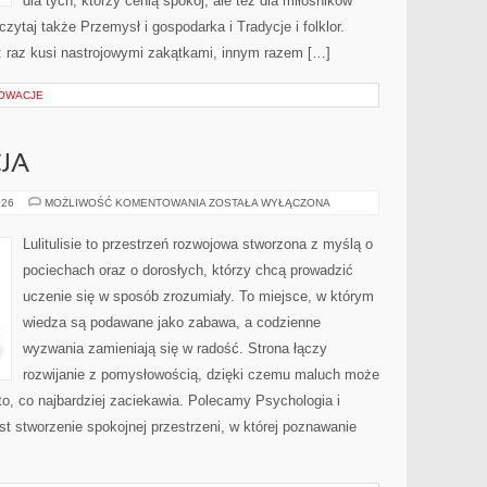
dla tych, którzy cenią spokój, ale też dla miłośników
czytaj także Przemysł i gospodarka i Tradycje i folklor.
: raz kusi nastrojowymi zakątkami, innym razem […]
NOWACJE
JA
NAUKA
026
MOŻLIWOŚĆ KOMENTOWANIA
ZOSTAŁA WYŁĄCZONA
I
EDUKACJA
Lulitulisie to przestrzeń rozwojowa stworzona z myślą o
pociechach oraz o dorosłych, którzy chcą prowadzić
uczenie się w sposób zrozumiały. To miejsce, w którym
wiedza są podawane jako zabawa, a codzienne
wyzwania zamieniają się w radość. Strona łączy
rozwijanie z pomysłowością, dzięki czemu maluch może
to, co najbardziej zaciekawia. Polecamy Psychologia i
st stworzenie spokojnej przestrzeni, w której poznawanie