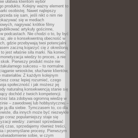
ie ułatwia klientom wybór
o produktu. Kolejny ważny element to
rki osobistej. Nawet najlepszy
przeda się sam, jeśli nikt o nim nie
pokazywać się w mediach
owych, nagrywać krótkie filmy
publikować artykuły gościnne,
w podcastach. Nie chodzi o to, by być
raz, ale o konsekwentną obecność w
ch, gdzie przebywają twoi potencjalni
zasem zaczną kojarzyć cię z określoną
 to jest właśnie siła marki. Na koniec
 monetyzacja wiedzy to proces, a nie
 skok. Pierwszy produkt może nie
ktakularnego sukcesu – to normalne.
ciąganie wniosków, słuchanie klientów,
e materiałów. Z każdym kolejnym
iesz coraz lepiej rozumieć, czego
woja społeczność i jak możesz jej
dy naturalną konsekwencją stanie się
snący dochód z twoich kompetencji.
 przez lata zdobywa ogromną wiedzę w
dzinie – zawodowej lub hobbystycznej –
e ją dla siebie. Tymczasem to, co dla
ywiste, dla innych może być niezwykle
go coraz popularniejszy staje się
yzacji wiedzy: zamiast sprzedawać
ój czas, sprzedajemy również treści,
ia i przemyślane procesy. Pierwszym
t uświadomienie sobie, w czym