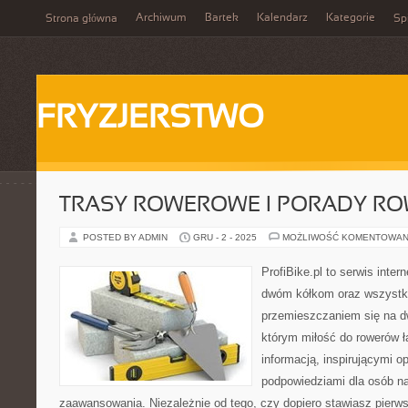
Archiwum
Bartek
Kalendarz
Kategorie
Strona główna
Spi
FRYZJERSTWO
TRASY ROWEROWE I PORADY R
POSTED BY ADMIN
GRU - 2 - 2025
MOŻLIWOŚĆ KOMENTOWAN
ProfiBike.pl to serwis inte
dwóm kółkom oraz wszystki
przemieszczaniem się na d
którym miłość do rowerów łą
informacją, inspirującymi o
podpowiedziami dla osób n
zaawansowania. Niezależnie od tego, czy dopiero stawiasz pierws