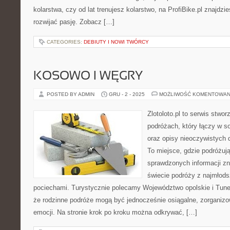
kolarstwa, czy od lat trenujesz kolarstwo, na ProfiBike.pl znajdzi
rozwijać pasję. Zobacz […]
CATEGORIES:
DEBIUTY I NOWI TWÓRCY
KOSOWO I WĘGRY
POSTED BY ADMIN
GRU - 2 - 2025
MOŻLIWOŚĆ KOMENTOWAN
Zlotoloto.pl to serwis stwo
podróżach, który łączy w so
oraz opisy nieoczywistych 
To miejsce, gdzie podróżu
sprawdzonych informacji z
świecie podróży z najmłods
pociechami. Turystycznie polecamy Województwo opolskie i Tunezj
że rodzinne podróże mogą być jednocześnie osiągalne, zorganiz
emocji. Na stronie krok po kroku można odkrywać, […]