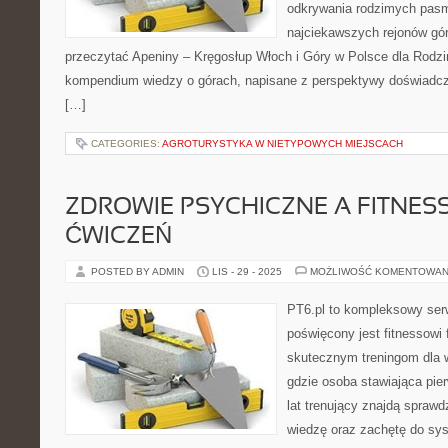
odkrywania rodzimych pasm
najciekawszych rejonów gór
przeczytać Apeniny – Kręgosłup Włoch i Góry w Polsce dla Rodzin 
kompendium wiedzy o górach, napisane z perspektywy doświadczo
[…]
CATEGORIES:
AGROTURYSTYKA W NIETYPOWYCH MIEJSCACH
ZDROWIE PSYCHICZNE A FITNESS
ĆWICZEŃ
POSTED BY ADMIN
LIS - 29 - 2025
MOŻLIWOŚĆ KOMENTOWAN
PT6.pl to kompleksowy serwi
poświęcony jest fitnessowi
skutecznym treningom dla w
gdzie osoba stawiająca pier
lat trenujący znajdą sprawd
wiedzę oraz zachętę do sy