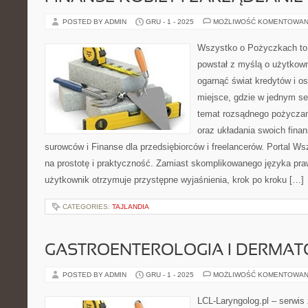
POSTED BY ADMIN
GRU - 1 - 2025
MOŻLIWOŚĆ KOMENTOWAN
Wszystko o Pożyczkach to s
powstał z myślą o użytkowni
ogarnąć świat kredytów i os
miejsce, gdzie w jednym se
temat rozsądnego pożyczan
oraz układania swoich fina
surowców i Finanse dla przedsiębiorców i freelancerów. Portal W
na prostotę i praktyczność. Zamiast skomplikowanego języka pr
użytkownik otrzymuje przystępne wyjaśnienia, krok po kroku […]
CATEGORIES:
TAJLANDIA
GASTROENTEROLOGIA I DERMAT
POSTED BY ADMIN
GRU - 1 - 2025
MOŻLIWOŚĆ KOMENTOWAN
LCL-Laryngolog.pl – serwis