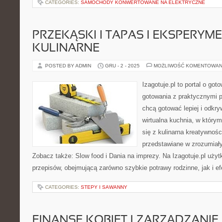
CATEGORIES:
SAMOCHODY KONWERTOWANE NA ELEKTRYCZNE
PRZEKĄSKI I TAPAS I EKSPERYM
KULINARNE
POSTED BY ADMIN
GRU - 2 - 2025
MOŻLIWOŚĆ KOMENTOWAN
Izagotuje.pl to portal o got
gotowania z praktycznymi p
chcą gotować lepiej i odkr
wirtualna kuchnia, w który
się z kulinarna kreatywnośc
przedstawiane w zrozumiały 
Zobacz także: Slow food i Dania na imprezy. Na Izagotuje.pl uży
przepisów, obejmującą zarówno szybkie potrawy rodzinne, jak i ef
CATEGORIES:
STEPY I SAWANNY
FINANSE KOBIET I ZARZĄDZANIE