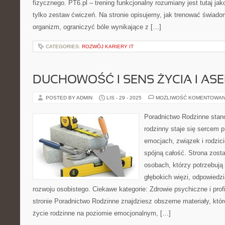
fizycznego. PT6.pl – trening funkcjonalny rozumiany jest tutaj jak
tylko zestaw ćwiczeń. Na stronie opisujemy, jak trenować świad
organizm, ograniczyć bóle wynikające z […]
CATEGORIES:
ROZWÓJ KARIERY IT
DUCHOWOŚĆ I SENS ŻYCIA I A
POSTED BY ADMIN
LIS - 29 - 2025
MOŻLIWOŚĆ KOMENTOWAN
Poradnictwo Rodzinne stano
rodzinny staje się sercem 
emocjach, związek i rodzici
spójną całość. Strona zost
osobach, którzy potrzebują
głębokich więzi, odpowiedzi
rozwoju osobistego. Ciekawe kategorie: Zdrowie psychiczne i prof
stronie Poradnictwo Rodzinne znajdziesz obszerne materiały, które
życie rodzinne na poziomie emocjonalnym, […]