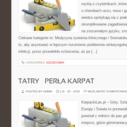
myślą o czytelnikach, któr
o chorobach uszu, nosa i g
wiedza spotykają się z prak
skomplikowane zagadnieni
na zrozumiałym języku, zr
Ciekawe kategorie to: Medycyna żywienia klinicznego i Stomatolo
to, aby asystować w lepszym rozumieniu problemów otolaryngolo
infekcji, przez przewlekłe schorzenia, aż po […]
CATEGORIES:
SZCZECINEK
TATRY – PERŁA KARPAT
POSTED BY ADMIN
LIS - 30 - 2025
MOŻLIWOŚĆ KOMENTOWAN
KarpackiLas.pl – Góry, Szl
Europy i Świata to przewodn
powstał z miłości do pas gór
miejsce, gdzie góromaniacy