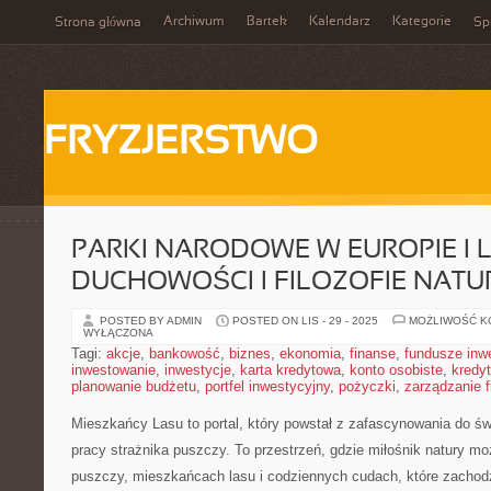
Archiwum
Bartek
Kalendarz
Kategorie
Strona główna
Spi
FRYZJERSTWO
PARKI NARODOWE W EUROPIE I 
DUCHOWOŚCI I FILOZOFIE NATU
POSTED BY ADMIN
POSTED ON LIS - 29 - 2025
MOŻLIWOŚĆ 
WYŁĄCZONA
Tagi:
akcje
,
bankowość
,
biznes
,
ekonomia
,
finanse
,
fundusze inw
inwestowanie
,
inwestycje
,
karta kredytowa
,
konto osobiste
,
kredyt
planowanie budżetu
,
portfel inwestycyjny
,
pożyczki
,
zarządzanie 
Mieszkańcy Lasu to portal, który powstał z zafascynowania do świ
pracy strażnika puszczy. To przestrzeń, gdzie miłośnik natury mo
puszczy, mieszkańcach lasu i codziennych cudach, które zachod