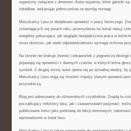
organizmy związane z drewnem. Autor wyjaśnia, które gatunki są
zdradliwe, wskazując jednocześnie na wymóg rozwagi.
Mieszkańcy Lasu to dodatkowo opowieść o pracy leśniczego. Znaj
zmieniających się porach roku, przemyślenia na temat relacji czł
anegdoty pokazujące, jak wygląda nieupiększona praca w leśnictw
może dostrzec, jak wiele odpowiedzialności wymaga ochrona przy
Na stronie nie brakuje również ciekawostek z pogranicza ekologii i
pojawiają się opowieści z dawnych czasów, w których leśna głusza
symboli. Z drugiej strony autor opiera się po actualną wiedzę, by
Mieszkańcy Lasu stają się mostem między starymi opowieściami 
przyrodniczą.
Blog jest adresowany do różnorodnych czytelników. Znajdą tu coś
początkujący miłośnicy lasu, jak i zaawansowani pasjonaci. inst
publikowane treści jako podstawę do lekcji terenowych, natomiast
wprowadzenie w świat lasu.
Mieszkańcy Lasu to także zaproszenie do uważnego kontaktu z n