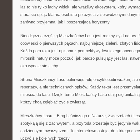
las to nie tylko ładny widok, ale wrażliwy ekosystem, który wymag
stara się spiąć klamrą osobiste przeżycia z sprawdzonymi danymi,
zarówno przyjemna, jak i poszerzająca horyzonty.
Nieodłączną częścią Mieszkańców Lasu jest roczny cykl natury. 
opowieści o pierwszych pąkach, najbujniejszej zieleni, złotych liś
Każda pora roku jest opisana z perspektywy leśniczego obecnego 
miłośnik natury może poczuć, jak bardzo pulsujący jest las, nawe
oka wydaje się cichy.
Strona Mieszkańcy Lasu pełni więc rolę encyklopedii wrażeń, ale
reportaży, a nie technicznych opisów. Każdy tekst jest przemyślan
miłością do lasu. Dzięki temu Mieszkańcy Lasu stają się unikalną
którzy chcą zgłębiać życie zwierząt.
Mieszkańcy Lasu – Blog Leśniczego o Naturze, Zwierzętach i Les
spotykają się z zachwytem, a przyroda przestaje być jedynie waka
codziennym towarzyszem. To internetowa ostoja, do którego chce
uczyć się kolejnych rzeczy.