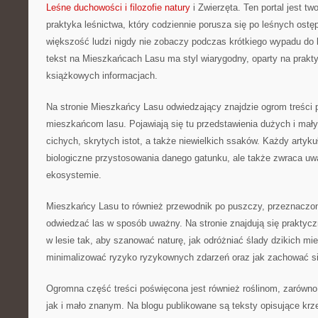
Leśne duchowości i filozofie natury
i Zwierzęta. Ten portal jest t
praktyka leśnictwa, który codziennie porusza się po leśnych ostę
większość ludzi nigdy nie zobaczy podczas krótkiego wypadu do 
tekst na Mieszkańcach Lasu ma styl wiarygodny, oparty na prakty
książkowych informacjach.
Na stronie Mieszkańcy Lasu odwiedzający znajdzie ogrom treści
mieszkańcom lasu. Pojawiają się tu przedstawienia dużych i mał
cichych, skrytych istot, a także niewielkich ssaków. Każdy artykuł
biologiczne przystosowania danego gatunku, ale także zwraca uw
ekosystemie.
Mieszkańcy Lasu to również przewodnik po puszczy, przeznaczon
odwiedzać las w sposób uważny. Na stronie znajdują się praktyc
w lesie tak, aby szanować naturę, jak odróżniać ślady dzikich mi
minimalizować ryzyko ryzykownych zdarzeń oraz jak zachować si
Ogromna część treści poświęcona jest również roślinom, zarówn
jak i mało znanym. Na blogu publikowane są teksty opisujące krze