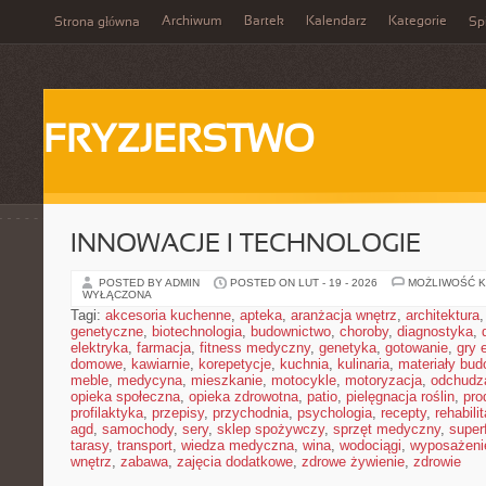
Archiwum
Bartek
Kalendarz
Kategorie
Strona główna
Spi
FRYZJERSTWO
INNOWACJE I TECHNOLOGIE
POSTED BY ADMIN
POSTED ON LUT - 19 - 2026
MOŻLIWOŚĆ 
WYŁĄCZONA
Tagi:
akcesoria kuchenne
,
apteka
,
aranżacja wnętrz
,
architektura
genetyczne
,
biotechnologia
,
budownictwo
,
choroby
,
diagnostyka
,
elektryka
,
farmacja
,
fitness medyczny
,
genetyka
,
gotowanie
,
gry 
domowe
,
kawiarnie
,
korepetycje
,
kuchnia
,
kulinaria
,
materiały bud
meble
,
medycyna
,
mieszkanie
,
motocykle
,
motoryzacja
,
odchudz
opieka społeczna
,
opieka zdrowotna
,
patio
,
pielęgnacja roślin
,
pro
profilaktyka
,
przepisy
,
przychodnia
,
psychologia
,
recepty
,
rehabili
agd
,
samochody
,
sery
,
sklep spożywczy
,
sprzęt medyczny
,
super
tarasy
,
transport
,
wiedza medyczna
,
wina
,
wodociągi
,
wyposażeni
wnętrz
,
zabawa
,
zajęcia dodatkowe
,
zdrowe żywienie
,
zdrowie