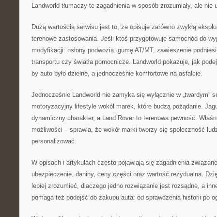
Landworld tłumaczy te zagadnienia w sposób zrozumiały, ale nie 
Dużą wartością serwisu jest to, że opisuje zarówno zwykłą eksploat
terenowe zastosowania. Jeśli ktoś przygotowuje samochód do wyp
modyfikacji: osłony podwozia, gumę AT/MT, zawieszenie podnies
transportu czy światła pomocnicze. Landworld pokazuje, jak podej
by auto było dzielne, a jednocześnie komfortowe na asfalcie.
Jednocześnie Landworld nie zamyka się wyłącznie w „twardym” se
motoryzacyjny lifestyle wokół marek, które budzą pożądanie. Jagu
dynamiczny charakter, a Land Rover to terenowa pewność. Właśnie
możliwości – sprawia, że wokół marki tworzy się społeczność ludzi
personalizować.
W opisach i artykułach często pojawiają się zagadnienia związan
ubezpieczenie, daniny, ceny części oraz wartość rezydualna. Dz
lepiej zrozumieć, dlaczego jedno rozwiązanie jest rozsądne, a in
pomaga też podejść do zakupu auta: od sprawdzenia historii po og