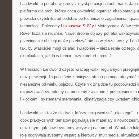
Landworld to portal stworzony z myślą o pasjonatach marek Jagua
platforma dla tych, którzy chcą dokładniej ogarniać eksploatację 
prowadzi czytelnika od podstaw po techniczne zagadnienia, łącząc
technologii. Polecamy
Luksusowe SUV-y
i Motoryzacja W świeci
Rover liczą się niuanse. Nawet drobne objawy potrafią wskazywa
przeciąganie obsługi może przełożyć się na większe koszty. Lan
tak, by właściciel mógł działać świadomie – niezależnie od tego, 
eksploatacja, jazda w terenie, czy komfort i prestiż.
W treściach Landworld często wracają wątki regularnych przegląd
oraz prewencji. To podejście zmniejsza stres i pomaga utrzymać 
niezależnie od wieku pojazdu. Czytelnik znajdzie tu podpowiedzi 
rozpoznawać symptomy na problemy związane z przeniesieniem m
i klockami, systemami sterowania, klimatyzacją czy układem chło
Landworld jest także dla tych, którzy lubią wiedzieć „dlaczego” – n
obok praktycznych tematów pojawiają się materiały o nowoczesn
oraz o tym, jak nowe systemy wpływają na komfort. W autach lu
rolę odgrywają systemy wsparcia kierowcy, multimedia, aktualizacj