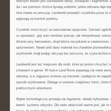
Ważnym filarem jest zestawianie wersji, rozwiązań i segmentów
ów i aut premium różnice bywają subtelne: jedna odmiana daje le
inna stawia na precyzję. Landworld prowadzi czytelnika przez te n
wpływają na komfort podróży.
Czytelnik może liczyć na warsztatowe spojrzenie. Zamiast ogólnik
co sprawdzić, gdy auto nierówno pracuje; jak interpretować ostrze
drżenie przy hamowaniu; skąd bierze się pukanie w zawieszeniu;
opóźnieniem. Nawet jeśli dany materiał ma charakter przewodnika,
użytkownik mógł podjąć decyzję bez poczucia, że czyta technicz
Landworld jest też miejscem dla osób, które po prostu chcą być n
zmianami w gamie. W marce Land Rover pojawiają się nowe wersje
odmiany, a w Jaguarze zmienia się kierunek i podejście do napę
sposób użytkowania. Dlatego w serwisie znajdziesz treści, które 
praktycznymi wnioskami.
Wątek technologiczny przewija się regularnie: układy hybrydowe, e
baterii, systemy odzysku. Dla wielu właścicieli ważne jest, jak t
trasie, ile realnie dają oszczędności, i jak wpływają na serwis. L