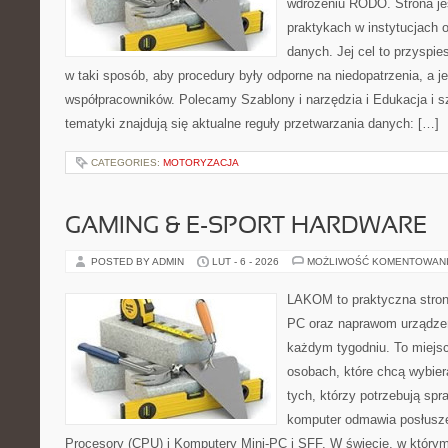
wdrożeniu RODO. Strona je
praktykach w instytucjach 
danych. Jej cel to przyspies
w taki sposób, aby procedury były odporne na niedopatrzenia, a j
współpracowników. Polecamy Szablony i narzędzia i Edukacja i s
tematyki znajdują się aktualne reguły przetwarzania danych: […]
CATEGORIES:
MOTORYZACJA
GAMING & E-SPORT HARDWARE
POSTED BY ADMIN
LUT - 6 - 2026
MOŻLIWOŚĆ KOMENTOWAN
LAKOM to praktyczna stro
PC oraz naprawom urządzeń
każdym tygodniu. To miejs
osobach, które chcą wybier
tych, którzy potrzebują sp
komputer odmawia posłusze
Procesory (CPU) i Komputery Mini-PC i SFF. W świecie, w którym