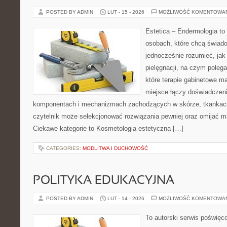
POSTED BY ADMIN
LUT - 15 - 2026
MOŻLIWOŚĆ KOMENTOWA
Estetica – Endermologia to 
osobach, które chcą świado
jednocześnie rozumieć, jak 
pielęgnacji, na czym polega
które terapie gabinetowe ma
miejsce łączy doświadczeni
komponentach i mechanizmach zachodzących w skórze, tkankach 
czytelnik może selekcjonować rozwiązania pewniej oraz omijać m
Ciekawe kategorie to Kosmetologia estetyczna […]
CATEGORIES:
MODLITWA I DUCHOWOŚĆ
POLITYKA EDUKACYJNA
POSTED BY ADMIN
LUT - 14 - 2026
MOŻLIWOŚĆ KOMENTOWA
To autorski serwis poświęc