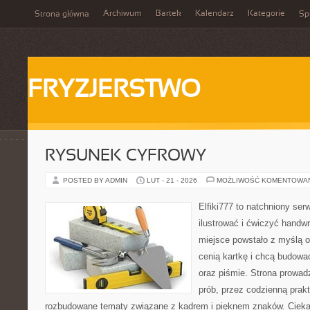
Archiwum
Bartek
Kalendarz
Kategorie
Strona główna
Spi
FRYZJERSTWO
RYSUNEK CYFROWY
POSTED BY ADMIN
LUT - 21 - 2026
MOŻLIWOŚĆ KOMENTOWA
Elfiki777 to natchniony ser
ilustrować i ćwiczyć handw
miejsce powstało z myślą o 
cenią kartkę i chcą budowa
oraz piśmie. Strona prowad
prób, przez codzienną prakt
rozbudowane tematy związane z kadrem i pięknem znaków. Ciekaw