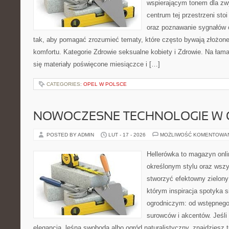
wspierającym tonem dla z
centrum tej przestrzeni sto
oraz poznawanie sygnałów 
tak, aby pomagać zrozumieć tematy, które często bywają złożone
komfortu. Kategorie Zdrowie seksualne kobiety i Zdrowie. Na łama
się materiały poświęcone miesiączce i […]
CATEGORIES:
OPEL W POLSCE
NOWOCZESNE TECHNOLOGIE W 
POSTED BY ADMIN
LUT - 17 - 2026
MOŻLIWOŚĆ KOMENTOWA
Hellerówka to magazyn onl
określonym stylu oraz wsz
stworzyć efektowny zielony
którym inspiracja spotyka 
ogrodniczym: od wstępnego 
surowców i akcentów. Jeśli 
elegancja, leśna swoboda albo ogród naturalistyczny, znajdziesz t