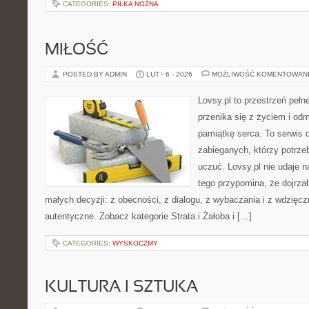
CATEGORIES:
PIŁKA NOŻNA
MIŁOŚĆ
POSTED BY ADMIN
LUT - 6 - 2026
MOŻLIWOŚĆ KOMENTOWAN
Lovsy.pl to przestrzeń peł
przenika się z życiem i od
pamiątkę serca. To serwis d
zabieganych, którzy potrzeb
uczuć. Lovsy.pl nie udaje n
tego przypomina, że dojrzał
małych decyzji: z obecności, z dialogu, z wybaczania i z wdzięc
autentyczne. Zobacz kategorie Strata i Żałoba i […]
CATEGORIES:
WYSKOCZMY
KULTURA I SZTUKA