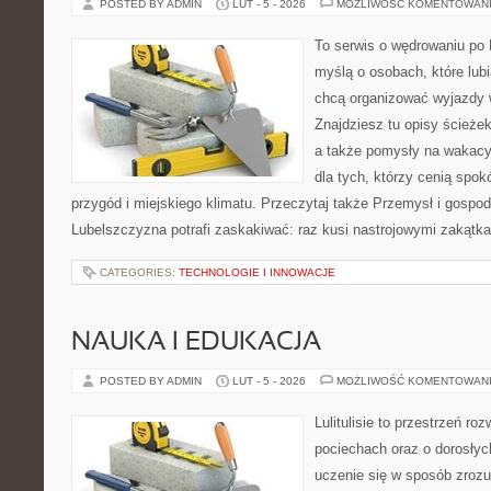
POSTED BY ADMIN
LUT - 5 - 2026
MOŻLIWOŚĆ KOMENTOWAN
To serwis o wędrowaniu po 
myślą o osobach, które lubią
chcą organizować wyjazdy 
Znajdziesz tu opisy ścieżek
a także pomysły na wakacyj
dla tych, którzy cenią spokó
przygód i miejskiego klimatu. Przeczytaj także Przemysł i gospodar
Lubelszczyzna potrafi zaskakiwać: raz kusi nastrojowymi zakątk
CATEGORIES:
TECHNOLOGIE I INNOWACJE
NAUKA I EDUKACJA
POSTED BY ADMIN
LUT - 5 - 2026
MOŻLIWOŚĆ KOMENTOWAN
Lulitulisie to przestrzeń r
pociechach oraz o dorosłyc
uczenie się w sposób zrozu