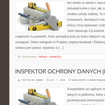
ten serwis to wortal o nauc
doświadczenia o tym, jak 
modelu szkoły zdalnej. To 
kursantach, domowych ment
którzy chcą opanować codzi
Jeśli interesuje Cię konkre
znajdziesz tu poradniki, które prowadzą krok po kroku dobrych 
rozwiązań. Dobre kategorie to Projekty międzynarodowe i Edukac
serwisu jest prosta: wspierać w […]
CATEGORIES:
TRENDY I NOWOŚCI
INSPEKTOR OCHRONY DANYCH (
POSTED BY ADMIN
LUT - 7 - 2026
MOŻLIWOŚĆ KOMENTOWAN
Kompendium po ogólnym ro
danych to platforma, które
przetwarzania informacjami 