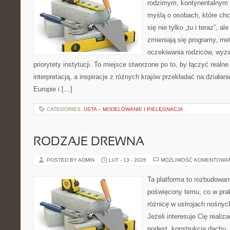
rodzimym, kontynentalnym 
myślą o osobach, które chc
się nie tylko „tu i teraz”, a
zmieniają się programy, me
oczekiwania rodziców, wyz
priorytety instytucji. To miejsce stworzone po to, by łączyć realn
interpretacją, a inspiracje z różnych krajów przekładać na działa
Europie i […]
CATEGORIES:
USTA – MODELOWANIE I PIELĘGNACJA
RODZAJE DREWNA
POSTED BY ADMIN
LUT - 13 - 2026
MOŻLIWOŚĆ KOMENTOWA
Ta platforma to rozbudowan
poświęcony temu, co w prak
różnicę w ustrojach nośnyc
Jeżeli interesuje Cię realiz
podest, konstrukcja dachu,