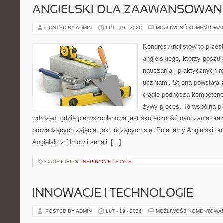
ANGIELSKI DLA ZAAWANSOWA
POSTED BY ADMIN
LUT - 19 - 2026
MOŻLIWOŚĆ KOMENTOWA
Kongres Anglistów to przes
angielskiego, którzy posz
nauczania i praktycznych r
uczniami. Strona powstała 
ciągle podnoszą kompetencj
żywy proces. To wspólna prz
wdrożeń, gdzie pierwszoplanowa jest skuteczność nauczania ora
prowadzących zajęcia, jak i uczących się. Polecamy Angielski onli
Angielski z filmów i seriali. […]
CATEGORIES:
INSPIRACJE I STYLE
INNOWACJE I TECHNOLOGIE
POSTED BY ADMIN
LUT - 19 - 2026
MOŻLIWOŚĆ KOMENTOWA