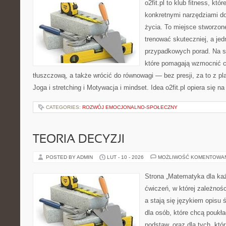
o2fit.pl to klub fitness, kt
konkretnymi narzędziami do
życia. To miejsce stworzon
trenować skuteczniej, a jed
przypadkowych porad. Na st
które pomagają wzmocnić c
tłuszczową, a także wrócić do równowagi — bez presji, za to z p
Joga i stretching i Motywacja i mindset. Idea o2fit.pl opiera się n
CATEGORIES:
ROZWÓJ EMOCJONALNO-SPOŁECZNY
TEORIA DECYZJI
POSTED BY ADMIN
LUT - 10 - 2026
MOŻLIWOŚĆ KOMENTOWA
Strona „Matematyka dla każ
ćwiczeń, w której zależnośc
a stają się językiem opisu 
dla osób, które chcą pouk
podstaw, oraz dla tych, któ