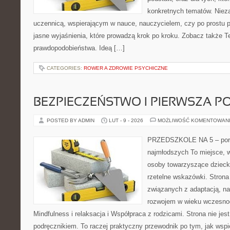
konkretnych tematów. Nieza
uczennicą, wspierającym w nauce, nauczycielem, czy po prostu p
jasne wyjaśnienia, które prowadzą krok po kroku. Zobacz także T
prawdopodobieństwa. Ideą […]
CATEGORIES:
ROWER A ZDROWIE PSYCHICZNE
BEZPIECZEŃSTWO I PIERWSZA 
POSTED BY ADMIN
LUT - 9 - 2026
MOŻLIWOŚĆ KOMENTOWAN
PRZEDSZKOLE NA 5 – port
najmłodszych To miejsce, 
osoby towarzyszące dzieck
rzetelne wskazówki. Strona
związanych z adaptacją, nas
rozwojem w wieku wczesno
Mindfulness i relaksacja i Współpraca z rodzicami. Strona nie jes
podręcznikiem. To raczej praktyczny przewodnik po tym, jak wspi