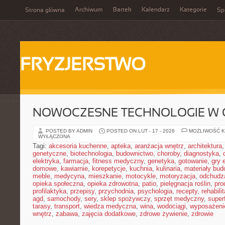
Archiwum
Bartek
Kalendarz
Kategorie
Strona główna
Spi
FRYZJERSTWO
NOWOCZESNE TECHNOLOGIE W 
POSTED BY ADMIN
POSTED ON LUT - 17 - 2026
MOŻLIWOŚĆ 
WYŁĄCZONA
Tagi:
akcesoria kuchenne
,
apteka
,
aranżacja wnętrz
,
architektura
genetyczne
,
biotechnologia
,
budownictwo
,
choroby
,
diagnostyka
,
elektryka
,
farmacja
,
fitness medyczny
,
genetyka
,
gotowanie
,
gry 
domowe
,
kawiarnie
,
korepetycje
,
kuchnia
,
kulinaria
,
materiały bud
meble
,
medycyna
,
mieszkanie
,
motocykle
,
motoryzacja
,
odchudz
opieka społeczna
,
opieka zdrowotna
,
patio
,
pielęgnacja roślin
,
pro
profilaktyka
,
przepisy
,
przychodnia
,
psychologia
,
recepty
,
rehabili
agd
,
samochody
,
sery
,
sklep spożywczy
,
sprzęt medyczny
,
super
tarasy
,
transport
,
wiedza medyczna
,
wina
,
wodociągi
,
wyposażeni
wnętrz
,
zabawa
,
zajęcia dodatkowe
,
zdrowe żywienie
,
zdrowie