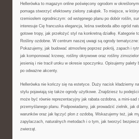
Hellerówka to magazyn online poświęcony ogrodom w określonym 
pomaga stworzyć efektowny zielony zakątek. To miejsce, w którym
rzemiosłem ogrodniczym: od wstępnego planu po dobór roślin, sur
interesuje Cię francuska elegancja, leśna swoboda albo ogród natu
gotowe tropy, jak przełożyć styl na konkretną działkę. Kategorie 
Rośliny ozdobne. W centrum naszej uwagi są ogrody tematyczne: t
Pokazujemy, jak budować atmosferę poprzez pokrój, zapach i ry
jak komponować krzewy, rośliny okrywowe oraz rośliny zimozielon
jesienią i nie tracił uroku w okresie spoczynku. Opisujemy palet
po odważne akcenty.
Hellerówka nie kończy się na estetyce. Duży nacisk kładziemy n
stylu pojawiają się także ogrody użytkowe. Znajdziesz tu podejś
może być równie reprezentacyjny jak rabata ozdobna, a mini-sad s
przemyślanego planu. Podpowiadamy, jak prowadzić zielnik, jak d
warunków oraz jak łączyć plon z ozdobą. Wskazujemy też, jak myś
zapylaczach, naturalnych metodach i o tym, jak tworzyć bezpieczn
zwierząt.