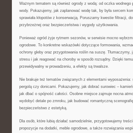
Ważnym tematem są również ogrody z wodą: od oczka wodnego po
wody. Pokazujemy, jak zaplanować wodę tak, by była sercem kom
sprawiała kłopotów z konserwacją. Poruszamy kwestie filtracji, d
przybrzeżnej oraz bezpieczeństwa i wygody użytkowania.
Ponieważ ogród żyje rytmem sezonów, w serwisie mocno wybrzm
ogrodowe. To konkretne wskazówki dotyczące formowania, wzmac
ochrony gleby oraz przygotowania roślin na suszę. Tłumaczymy, 
stresu i jak reagować na choroby w sposób rozsądny. Dzięki temu 
przewidywalny w prowadzeniu, a efekty są trwalsze.
Nie brakuje też tematów związanych z elementami wyposażenia: ś
pergolą czy donicami. Pokazujemy, jak dobrać surowiec – kamień 
jak dbać o spójność całości. Osobne miejsce zajmuje nocna atm
wydobyć detale po zmroku, jak budować romantyczną scenografię 
bezpieczeństwo z estetyką.
Dla osób, które lubią działać samodzielnie, przygotowujemy treśc
propozycje na dodatki, meble ogrodowe, a także rozwiązania wspi